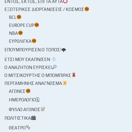
ΕΝΤΌΣ, ΕΚΤΌΣ, ΕΠΊ ΤΑ ΑΥΤΆ
ΕΞΩΤΕΡΙΚΈΣ ΔΙΟΡΓΑΝΏΣΕΙΣ / ΚΌΣΜΟΣ
BCL
EUROPE CUP
NBA
ΕΥΡΩΛΊΓΚΑ
ΕΠΟΥΜΠΟΎΡΙΣΕΝ Ο ΤΌΠΟΣ!🌩
ΈΤΣΙ ΜΟΥ ΕΚΆΠΝΙΣΕΝ
Ο ΑΝΑΖΗΤΏΝ ΕΥΡΊΣΚΕΙ
Ο ΜΙΤΣΙΚΟΥΡΤΉΣ Ο ΜΠΌΜΠΙΡΑΣ
ΠΕΡΓΑΜΗΝΉΣ ΑΝΆΓΝΩΣΜΑ
ΑΓΏΝΕΣ
ΗΜΕΡΟΛΌΓΙΟ🗓
ΦΎΛΛΟ ΑΓΏΝΟΣ
ΠΟΛΙΤΙΣΤΙΚΆ🏙
ΘΈΑΤΡΟ