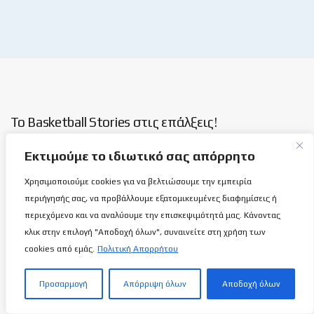
Το Basketball Stories στις επάλξεις!
Εκτιμούμε το ιδιωτικό σας απόρρητο
Μια νέα ιστοσελίδα εμφανίζεται σήμερα μπροστά στις οθόνες
σας, η basketballstoriescy.com.
Χρησιμοποιούμε cookies για να βελτιώσουμε την εμπειρία
περιήγησής σας, να προβάλλουμε εξατομικευμένες διαφημίσεις ή
περιεχόμενο και να αναλύουμε την επισκεψιμότητά μας. Κάνοντας
Κανένα μα κανένα κείμενο σε αυτήν την ιστοσελίδα, δεν
κλικ στην επιλογή "Αποδοχή όλων", συναινείτε στη χρήση των
θα είναι
ανώνυμο!
cookies από εμάς.
Πολιτική Απορρήτου
καλαθόσφαιρα | ιστορία | πνεύμα | πολιτεία
Προσαρμογή
Απόρριψη όλων
Αποδοχή όλων
Τελευταία άρθρα