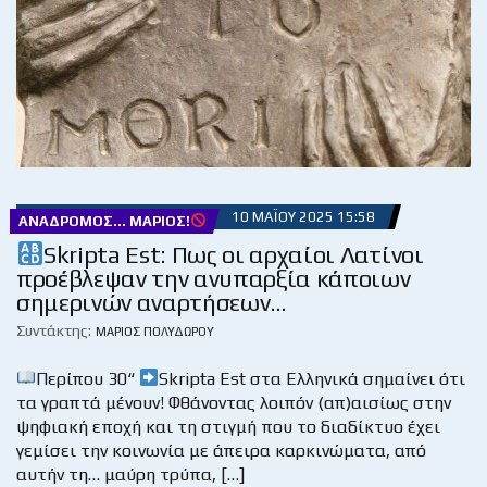
10 ΜΑΪ́ΟΥ 2025 15:58
ΑΝΆΔΡΟΜΟΣ... ΜΆΡΙΟΣ!
Skripta Est: Πως οι αρχαίοι Λατίνοι
προέβλεψαν την ανυπαρξία κάποιων
σημερινών αναρτήσεων…
Συντάκτης:
ΜΆΡΙΟΣ ΠΟΛΥΔΏΡΟΥ
Περίπου 30“
Skripta Est στα Ελληνικά σημαίνει ότι
τα γραπτά μένουν! Φθάνοντας λοιπόν (απ)αισίως στην
ψηφιακή εποχή και τη στιγμή που το διαδίκτυο έχει
γεμίσει την κοινωνία με άπειρα καρκινώματα, από
αυτήν τη… μαύρη τρύπα, […]