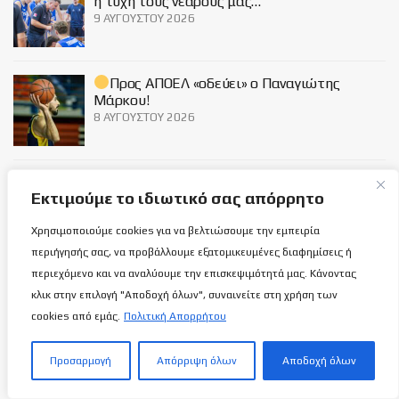
η τύχη τους νεαρούς μας…
9 ΑΥΓΟΎΣΤΟΥ 2026
Προς ΑΠΟΕΛ «οδεύει» ο Παναγιώτης
Μάρκου!
8 ΑΥΓΟΎΣΤΟΥ 2026
ΑΕΛ: Ανακοίνωσε τη διάθεση των
Εκτιμούμε το ιδιωτικό σας απόρρητο
διαρκείας με εντυπωσιακό Μαγνητοσκόπιο!
8 ΑΥΓΟΎΣΤΟΥ 2026
Χρησιμοποιούμε cookies για να βελτιώσουμε την εμπειρία
περιήγησής σας, να προβάλλουμε εξατομικευμένες διαφημίσεις ή
περιεχόμενο και να αναλύουμε την επισκεψιμότητά μας. Κάνοντας
Social
κλικ στην επιλογή "Αποδοχή όλων", συναινείτε στη χρήση των
cookies από εμάς.
Πολιτική Απορρήτου
Προσαρμογή
Απόρριψη όλων
Αποδοχή όλων