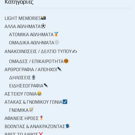
Κατηγορίες
LIGHT MEMORIES
ΆΛΛΑ ΑΘΛΉΜΑΤΑ
ΑΤΟΜΙΚΆ ΑΘΛΉΜΑΤΑ
ΟΜΑΔΙΚΆ ΑΘΛΉΜΑΤΑ
ΑΝΑΚΟΙΝΏΣΕΙΣ / ΔΕΛΤΊΟ ΤΎΠΟΥ✍
ΟΜΆΔΕΣ / ΕΠΙΚΑΙΡΌΤΗΤΑ
ΑΡΘΡΟΓΡΑΦΊΑ / ΑΠΌΗΧΟΙ
ΔΗΛΏΣΕΙΣ
ΕΙΔΗΣΕΟΓΡΑΦΊΑ
ΑΣΤΕΊΟΥ ΓΩΝΊΑ
ΑΤΆΚΑΣ & ΓΝΩΜΙΚΟΎ ΓΩΝΊΑ
ΓΝΩΜΙΚΆ
ΑΦΑΝΕΊΣ ΉΡΩΕΣ
ΒΟΏΝΤΑΣ & ΑΝΑΚΡΆΖΟΝΤΑΣ
ΒΡΕΣ ΤΟ ΛΆΘΟΣ