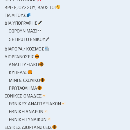
ΒΡΊΞΕ, ΟΎΣΣΟΥ, ΒΆΩΣΤΟ!
ΓΙΑ ΛΊΓΟΥΣ
ΔΙΑ ΥΠΟΓΡΑΦΉΣ
ΘΩΡΟΎΝ ΜΑΣ!
ΣΕ ΠΡΏΤΟ ΕΝΙΚΟΎ🖊
ΔΙΆΦΟΡΑ / ΚΌΣΜΟΣ
ΔΙΟΡΓΑΝΏΣΕΙΣ
ΑΝΑΠΤΥΞΙΑΚΌ
ΚΎΠΕΛΛΟ
ΜΊΝΙ & ΣΧΟΛΙΚΌ
ΠΡΩΤΆΘΛΗΜΑ
ΕΘΝΙΚΈΣ ΟΜΆΔΕΣ
ΕΘΝΙΚΈΣ ΑΝΑΠΤΥΞΙΑΚΏΝ
ΕΘΝΙΚΉ ΑΝΔΡΏΝ
ΕΘΝΙΚΉ ΓΥΝΑΙΚΏΝ
ΕΙΔΙΚΈΣ ΔΙΟΡΓΑΝΏΣΕΙΣ