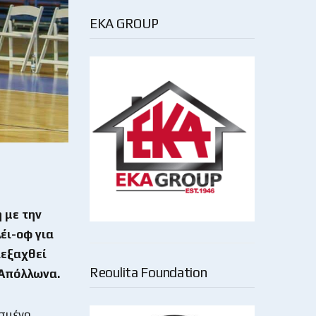
EKA GROUP
 με την
έι-οφ για
ιεξαχθεί
Reoulita Foundation
 Απόλλωνα.
ισμένο