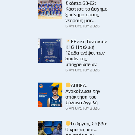
Σκόπια 63-82:
Κόστισε το άσχημο
ξεκίνημα στους
νεαρούς μας…
6 ΑΥΓΟΎΣΤΟΥ 2026
Εθνική Γυναικών
Κ16: Η τελική
12αδα ενόψει των
δικών της
υποχρεώσεων!
6 ΑΥΓΟΎΣΤΟΥ 2026
ΑΠΟΕΛ:
Ανακοίνωσε την
απόκτηση του
Σόλωνα Αγγελή
6 ΑΥΓΟΎΣΤΟΥ 2026
Γεώργιος Σάββα:
Ο κρυφός και…