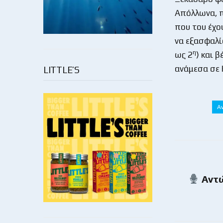
Απόλλωνα, π
που του έχο
να εξασφαλί
η
ως 2
) και 
ανάμεσα σε 
LITTLE’S
Α
Αντώ