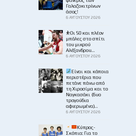
φανερός των
Γαλαζοκιτρίνων
άσος!
6 ΑΥΓΟΎΣΤΟΥ 2026
⛹️Οι 50 και πλέον
μπάλες στο σπίτι
του μικρού
Αλέξανδρου…
6 ΑΥΓΟΎΣΤΟΥ 2026
Είναι και κάποια
περιστέρια που
πετάνε πάνω από
τη Χιροσίμα και το
Ναγκασάκι (δυο
τραγούδια
αφιερωμένα)…
6 ΑΥΓΟΎΣΤΟΥ 2026
Κύπρος-
Σκόπια: Για το