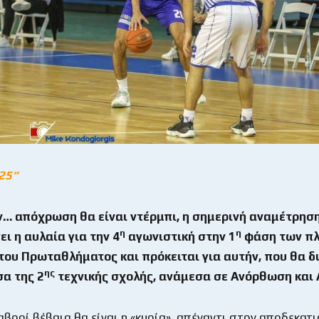
25“
… απόχρωση θα είναι ντέρμπι, η σημερινή αναμέτρηση
η
η
ει η αυλαία για την 4
αγωνιστική στην 1
φάση των πλ
ου Πρωταθλήματος και πρόκειται για αυτήν, που θα δ
ης
σα της 2
τεχνικής σχολής, ανάμεσα σε Ανόρθωση και
βορί βέβαια θα είναι η «κυρία», απέναντι στον αποδεκατ