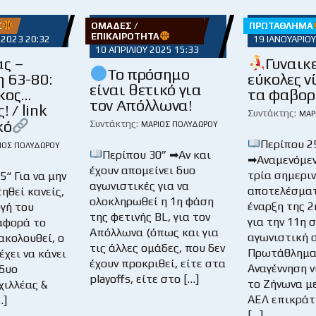
Σ
ΟΜΆΔΕΣ /
ΠΡΩΤΆΘΛΗΜΑ
ΕΠΙΚΑΙΡΌΤΗΤΑ
 2023 20:32
19 ΙΑΝΟΥΑΡΊΟΥ
10 ΑΠΡΙΛΊΟΥ 2025 15:33
ας –
Γυναικ
Το πρόσημο
 63-80:
εύκολες ν
είναι θετικό για
κος…
τα φαβορ
τον Απόλλωνα!
 / link
Συντάκτης:
ΜΆΡ
κό
Συντάκτης:
ΜΆΡΙΟΣ ΠΟΛΥΔΏΡΟΥ
Περίπου 2
ΙΟΣ ΠΟΛΥΔΏΡΟΥ
Περίπου 30” ➡Αν και
➡Αναμενόμεν
έχουν απομείνει δυο
τρία σημερι
“ Για να μην
αγωνιστικές για να
αποτελέσματ
ηθεί κανείς,
ολοκληρωθεί η 1η φάση
έναρξη της 2
ογή του
της φετινής BL, για τον
για την 11η 
 αφορά το
Απόλλωνα (όπως και για
αγωνιστική σ
ακολουθεί, ο
τις άλλες ομάδες, που δεν
Πρωτάθλημα
έχει να κάνει
έχουν προκριθεί, είτε στα
Αναγέννηση ν
 δυο
playoffs, είτε στο […]
το Ζήνωνα με
χιλλέας &
ΑΕΛ επικράτ
…]
[…]