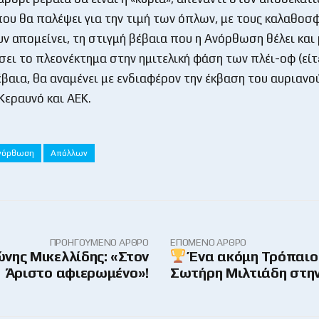
ου θα παλέψει για την τιμή των όπλων, με τους καλαθοσ
υν απομείνει, τη στιγμή βέβαια που η Ανόρθωση θέλει και
σει το πλεονέκτημα στην ημιτελική φάση των πλέι-οφ (είτ
βέβαια, θα αναμένει με ενδιαφέρον την έκβαση του αυριανο
Κεραυνό και ΑΕΚ.
νόρθωση
Απόλλων
ΠΡΟΗΓΟΎΜΕΝΟ ΆΡΘΡΟ
ΕΠΌΜΕΝΟ ΆΡΘΡΟ
νης Μικελλίδης: «Στον
Ένα ακόμη Τρόπαιο 
Άριστο αφιερωμένο»!
Σωτήρη Μιλτιάδη στην