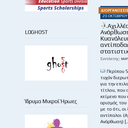
ΔΙΟΡΓΑΝΏΣΕΙ
20 ΟΚΤΩΒΡΊΟΥ
Αχιλλέ
Ανόρθωση
LOGHOST
Κυανόλευ
αντίποδας!
στατιστι
Συντάκτης:
ΜΆΡ
Περίπου 55
τυχόν διερωτ
για την επιλ
τίτλου, που
κείμενο που 
Ίδρυμα Μικροί Ήρωες
ορισμός του 
με το ότι, οι
αντίπαλοι (Α
Ανόρθωση) [