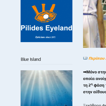
Περίπου 
Blue Island
➡Μόνο στην
οποία ανοίγ
η
τη 2
φάση τ
στην αίθου
Ξεκάθαρο φα