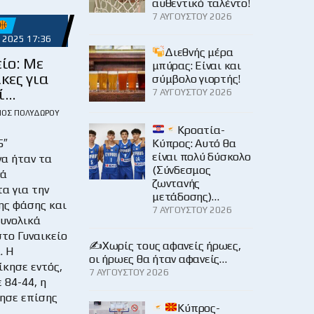
αυθεντικό ταλέντο!
7 ΑΥΓΟΎΣΤΟΥ 2026
 2025 17:36
Διεθνής μέρα
είο: Με
μπύρας: Είναι και
ίκες για
σύμβολο γιορτής!
ί…
7 ΑΥΓΟΎΣΤΟΥ 2026
ΙΟΣ ΠΟΛΥΔΏΡΟΥ
Κροατία-
5″
Κύπρος: Αυτό θα
είναι πολύ δύσκολο
α ήταν τα
(Σύνδεσμος
νά
ζωντανής
α για την
μετάδοσης)…
ης φάσης και
7 ΑΥΓΟΎΣΤΟΥ 2026
συνολικά
το Γυναικείο
✍️Χωρίς τους αφανείς ήρωες,
. Η
οι ήρωες θα ήταν αφανείς…
ίκησε εντός,
7 ΑΥΓΟΎΣΤΟΥ 2026
 84-44, η
ησε επίσης
Κύπρος-