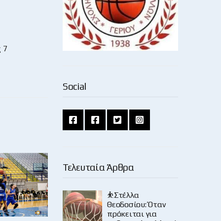
 7
Social
Τελευταία Άρθρα
⛹️Στέλλα
Θεοδοσίου: Όταν
πρόκειται για