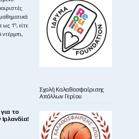
φαιριστές
 μαθηματικά
η
ε ως 1
, είτε
ύ ντέρμπι,
Σχολή Καλαθοσφαίρισης
Απόλλων Γερίου
για το
 Ιρλανδία!