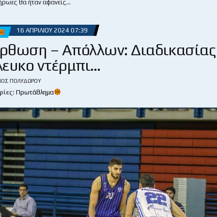
 ήρωες θα ήταν αφανείς…
16 ΑΠΡΙΛΊΟΥ 2024 07:39
ρθωση – Απόλλων: Διαδικασίας
ευκο ντέρμπι…
ΙΟΣ ΠΟΛΥΔΏΡΟΥ
ρίες:
Πρωτάθλημα