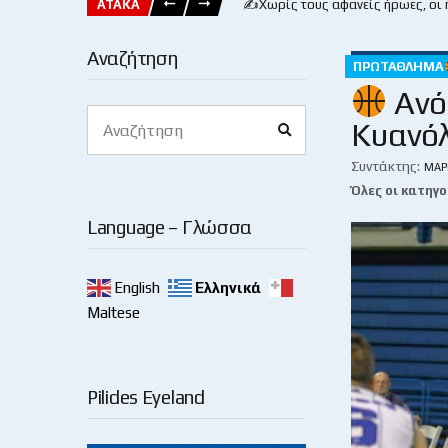
ΑΤΑΚΑ
✍️Χωρίς τους αφανείς ήρωες, οι
Αναζήτηση
ΠΡΩΤΆΘΛΗΜΑ
Ανό
Search
Κυανόλ
Search
for:
Συντάκτης:
ΜΆΡ
Όλες οι κατηγο
Language – Γλώσσα
English
Ελληνικά
Maltese
Pilides Eyeland