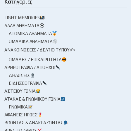
Κατηγορίες
LIGHT MEMORIES
ΆΛΛΑ ΑΘΛΉΜΑΤΑ
ΑΤΟΜΙΚΆ ΑΘΛΉΜΑΤΑ
ΟΜΑΔΙΚΆ ΑΘΛΉΜΑΤΑ
ΑΝΑΚΟΙΝΏΣΕΙΣ / ΔΕΛΤΊΟ ΤΎΠΟΥ✍
ΟΜΆΔΕΣ / ΕΠΙΚΑΙΡΌΤΗΤΑ
ΑΡΘΡΟΓΡΑΦΊΑ / ΑΠΌΗΧΟΙ
ΔΗΛΏΣΕΙΣ
ΕΙΔΗΣΕΟΓΡΑΦΊΑ
ΑΣΤΕΊΟΥ ΓΩΝΊΑ
ΑΤΆΚΑΣ & ΓΝΩΜΙΚΟΎ ΓΩΝΊΑ
ΓΝΩΜΙΚΆ
ΑΦΑΝΕΊΣ ΉΡΩΕΣ
ΒΟΏΝΤΑΣ & ΑΝΑΚΡΆΖΟΝΤΑΣ
ΒΡΕΣ ΤΟ ΛΆΘΟΣ