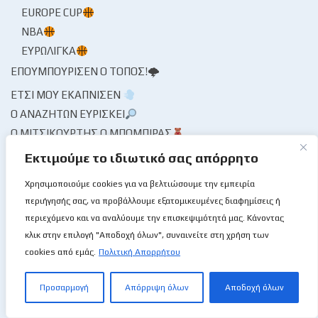
EUROPE CUP
NBA
ΕΥΡΩΛΊΓΚΑ
ΕΠΟΥΜΠΟΎΡΙΣΕΝ Ο ΤΌΠΟΣ!🌩
ΈΤΣΙ ΜΟΥ ΕΚΆΠΝΙΣΕΝ
Ο ΑΝΑΖΗΤΏΝ ΕΥΡΊΣΚΕΙ
Ο ΜΙΤΣΙΚΟΥΡΤΉΣ Ο ΜΠΌΜΠΙΡΑΣ
ΠΕΡΓΑΜΗΝΉΣ ΑΝΆΓΝΩΣΜΑ
Εκτιμούμε το ιδιωτικό σας απόρρητο
ΑΓΏΝΕΣ
Χρησιμοποιούμε cookies για να βελτιώσουμε την εμπειρία
ΗΜΕΡΟΛΌΓΙΟ🗓
περιήγησής σας, να προβάλλουμε εξατομικευμένες διαφημίσεις ή
ΦΎΛΛΟ ΑΓΏΝΟΣ
περιεχόμενο και να αναλύουμε την επισκεψιμότητά μας. Κάνοντας
κλικ στην επιλογή "Αποδοχή όλων", συναινείτε στη χρήση των
ΠΟΛΙΤΙΣΤΙΚΆ🏙
cookies από εμάς.
Πολιτική Απορρήτου
ΘΈΑΤΡΟ
ΜΟΥΣΕΊΟ / ΜΝΗΜΕΊΟ🏛
Προσαρμογή
Απόρριψη όλων
Αποδοχή όλων
ΜΟΥΣΙΚΉ