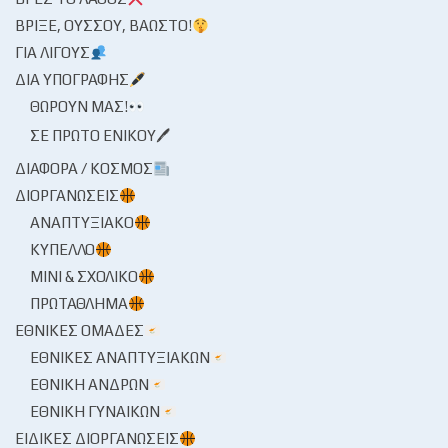
ΒΡΊΞΕ, ΟΎΣΣΟΥ, ΒΆΩΣΤΟ!
ΓΙΑ ΛΊΓΟΥΣ
ΔΙΑ ΥΠΟΓΡΑΦΉΣ
ΘΩΡΟΎΝ ΜΑΣ!
ΣΕ ΠΡΏΤΟ ΕΝΙΚΟΎ🖊
ΔΙΆΦΟΡΑ / ΚΌΣΜΟΣ
ΔΙΟΡΓΑΝΏΣΕΙΣ
ΑΝΑΠΤΥΞΙΑΚΌ
ΚΎΠΕΛΛΟ
ΜΊΝΙ & ΣΧΟΛΙΚΌ
ΠΡΩΤΆΘΛΗΜΑ
ΕΘΝΙΚΈΣ ΟΜΆΔΕΣ
ΕΘΝΙΚΈΣ ΑΝΑΠΤΥΞΙΑΚΏΝ
ΕΘΝΙΚΉ ΑΝΔΡΏΝ
ΕΘΝΙΚΉ ΓΥΝΑΙΚΏΝ
ΕΙΔΙΚΈΣ ΔΙΟΡΓΑΝΏΣΕΙΣ