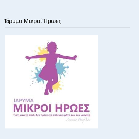
Ίδρυμα Μικροί Ήρωες