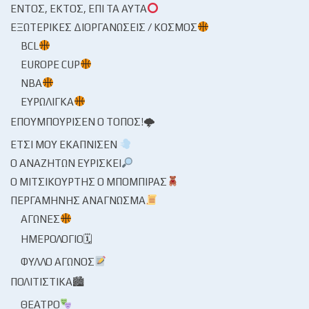
ΕΝΤΌΣ, ΕΚΤΌΣ, ΕΠΊ ΤΑ ΑΥΤΆ
ΕΞΩΤΕΡΙΚΈΣ ΔΙΟΡΓΑΝΏΣΕΙΣ / ΚΌΣΜΟΣ
BCL
EUROPE CUP
NBA
ΕΥΡΩΛΊΓΚΑ
ΕΠΟΥΜΠΟΎΡΙΣΕΝ Ο ΤΌΠΟΣ!🌩
ΈΤΣΙ ΜΟΥ ΕΚΆΠΝΙΣΕΝ
Ο ΑΝΑΖΗΤΏΝ ΕΥΡΊΣΚΕΙ
Ο ΜΙΤΣΙΚΟΥΡΤΉΣ Ο ΜΠΌΜΠΙΡΑΣ
ΠΕΡΓΑΜΗΝΉΣ ΑΝΆΓΝΩΣΜΑ
ΑΓΏΝΕΣ
ΗΜΕΡΟΛΌΓΙΟ🗓
ΦΎΛΛΟ ΑΓΏΝΟΣ
ΠΟΛΙΤΙΣΤΙΚΆ🏙
ΘΈΑΤΡΟ