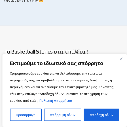
ΩΡΑΊΑ ΜΟΥ ΚΥΡΊΑ
Το Basketball Stories στις επάλξεις!
Εκτιμούμε το ιδιωτικό σας απόρρητο
Μια νέα ιστοσελίδα εμφανίζεται σήμερα μπροστά στις οθόνες
Χρησιμοποιούμε cookies για να βελτιώσουμε την εμπειρία
σας, η basketballstoriescy.com.
περιήγησής σας, να προβάλλουμε εξατομικευμένες διαφημίσεις ή
περιεχόμενο και να αναλύουμε την επισκεψιμότητά μας. Κάνοντας
Κανένα μα κανένα κείμενο σε αυτήν την ιστοσελίδα, δεν
κλικ στην επιλογή "Αποδοχή όλων", συναινείτε στη χρήση των
θα είναι
ανώνυμο!
cookies από εμάς.
Πολιτική Απορρήτου
καλαθόσφαιρα | ιστορία | πνεύμα | πολιτεία
Προσαρμογή
Απόρριψη όλων
Αποδοχή όλων