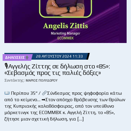
28 ΑΥΓΟΎΣΤΟΥ 2024 11:33
ΔΗΛΏΣΕΙΣ
🎙Αγγελής Ζίττης σε δήλωση στο «BS»:
«Σεβασμός προς τις παλιές δόξες»
Συντάκτης:
ΜΆΡΙΟΣ ΠΟΛΥΔΏΡΟΥ
Περίπου 35“ /
Σύνδεσμος προς ψηφοφορία κάτω
από το κείμενο… ➡Στον απόηχο Βράβευσης των Θρύλων
της Κυπριακής καλαθόσφαιρας, από τον υπεύθυνο
μάρκετινγκ της ECOMMBX κ. Αγγελή Ζίττη, το «BS»,
ζήτησε μιαν σχετική δήλωση, για […]