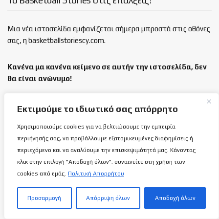
Μια νέα ιστοσελίδα εμφανίζεται σήμερα μπροστά στις οθόνες
σας, η basketballstoriescy.com.
Κανένα μα κανένα κείμενο σε αυτήν την ιστοσελίδα, δεν
θα είναι
ανώνυμο!
καλαθόσφαιρα | ιστορία | πνεύμα | πολιτεία
Εκτιμούμε το ιδιωτικό σας απόρρητο
Χρησιμοποιούμε cookies για να βελτιώσουμε την εμπειρία
Τελευταία άρθρα
περιήγησής σας, να προβάλλουμε εξατομικευμένες διαφημίσεις ή
περιεχόμενο και να αναλύουμε την επισκεψιμότητά μας. Κάνοντας
Ανόρθωση: Παίρνει μπρος με…
κλικ στην επιλογή "Αποδοχή όλων", συναινείτε στη χρήση των
Αντετοκούμπρος!
cookies από εμάς.
Πολιτική Απορρήτου
7 ΑΥΓΟΎΣΤΟΥ 2026
Προσαρμογή
Απόρριψη όλων
Αποδοχή όλων
Κροατία-Κύπρος 107-33: Ναι μεν δεν