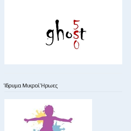
Ίδρυμα Μικροί Ήρωες