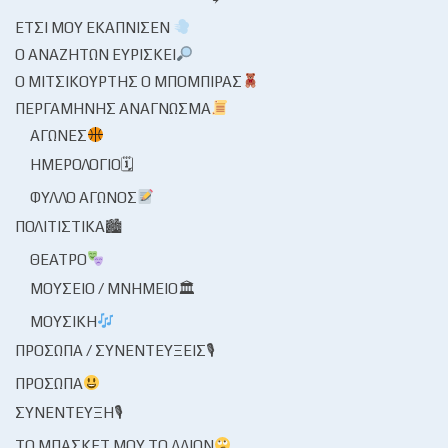
ΈΤΣΙ ΜΟΥ ΕΚΆΠΝΙΣΕΝ
Ο ΑΝΑΖΗΤΏΝ ΕΥΡΊΣΚΕΙ
Ο ΜΙΤΣΙΚΟΥΡΤΉΣ Ο ΜΠΌΜΠΙΡΑΣ
ΠΕΡΓΑΜΗΝΉΣ ΑΝΆΓΝΩΣΜΑ
ΑΓΏΝΕΣ
ΗΜΕΡΟΛΌΓΙΟ🗓
ΦΎΛΛΟ ΑΓΏΝΟΣ
ΠΟΛΙΤΙΣΤΙΚΆ🏙
ΘΈΑΤΡΟ
ΜΟΥΣΕΊΟ / ΜΝΗΜΕΊΟ🏛
ΜΟΥΣΙΚΉ
ΠΡΌΣΩΠΑ / ΣΥΝΕΝΤΕΎΞΕΙΣ🎙
ΠΡΌΣΩΠΑ
ΣΥΝΈΝΤΕΥΞΗ🎙
ΤΟ ΜΠΆΣΚΕΤ ΜΟΥ ΤΟ ΛΛΊΟΝ