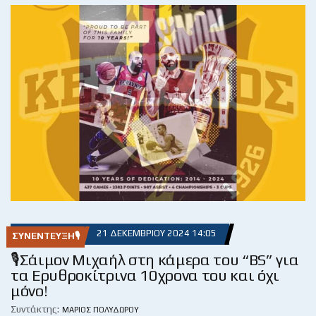
21 ΔΕΚΕΜΒΡΊΟΥ 2024 14:05
ΣΥΝΈΝΤΕΥΞΗ🎙
🎙Σάιμον Μιχαήλ στη κάμερα του “BS” για
τα Ερυθροκίτρινα 10χρονα του και όχι
μόνο!
Συντάκτης:
ΜΆΡΙΟΣ ΠΟΛΥΔΏΡΟΥ