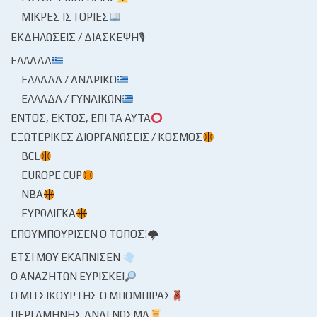
ΜΙΚΡΈΣ ΙΣΤΟΡΊΕΣ
ΕΚΔΗΛΏΣΕΙΣ / ΔΙΆΣΚΕΨΗ🎙
ΕΛΛΆΔΑ
ΕΛΛΆΔΑ / ΑΝΔΡΙΚΌ
ΕΛΛΆΔΑ / ΓΥΝΑΙΚΏΝ
ΕΝΤΌΣ, ΕΚΤΌΣ, ΕΠΊ ΤΑ ΑΥΤΆ
ΕΞΩΤΕΡΙΚΈΣ ΔΙΟΡΓΑΝΏΣΕΙΣ / ΚΌΣΜΟΣ
BCL
EUROPE CUP
NBA
ΕΥΡΩΛΊΓΚΑ
ΕΠΟΥΜΠΟΎΡΙΣΕΝ Ο ΤΌΠΟΣ!🌩
ΈΤΣΙ ΜΟΥ ΕΚΆΠΝΙΣΕΝ
Ο ΑΝΑΖΗΤΏΝ ΕΥΡΊΣΚΕΙ
Ο ΜΙΤΣΙΚΟΥΡΤΉΣ Ο ΜΠΌΜΠΙΡΑΣ
ΠΕΡΓΑΜΗΝΉΣ ΑΝΆΓΝΩΣΜΑ