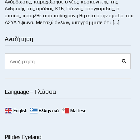
Ανόρθωσης, παραχώρησε ο νέος προπονητής της
Ανδρικής της ομάδας Κ16, Γιάννος Τσαγγαρίδης, ο
οποίος προήλθε από πολύχρονη θητεία στην ομάδα του
ΑΣΥΛ Ύψωνα. Μεταξύ άλλων, υπογράμμισε ότι […]
Αναζήτηση
Search
Search
for:
Language – Γλώσσα
English
Ελληνικά
Maltese
Pilides Eyeland