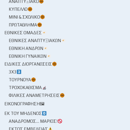
ΑΝΑΠΤΥΞΙΑΚΌ
ΚΎΠΕΛΛΟ
ΜΊΝΙ & ΣΧΟΛΙΚΌ
ΠΡΩΤΆΘΛΗΜΑ
ΕΘΝΙΚΈΣ ΟΜΆΔΕΣ
ΕΘΝΙΚΈΣ ΑΝΑΠΤΥΞΙΑΚΏΝ
ΕΘΝΙΚΉ ΑΝΔΡΏΝ
ΕΘΝΙΚΉ ΓΥΝΑΙΚΏΝ
ΕΙΔΙΚΈΣ ΔΙΟΡΓΑΝΏΣΕΙΣ
3X3
ΤΟΥΡΝΟΥΆ
ΤΡΟΧΟΚΆΘΙΣΜΑ
ΦΙΛΙΚΈΣ ΑΝΑΜΕΤΡΉΣΕΙΣ
ΕΙΚΟΝΟΓΡΆΦΗΣΗ🖼
ΕΚ ΤΟΥ ΜΗΔΕΝΌΣ
ΑΝΆΔΡΟΜΟΣ… ΜΆΡΙΟΣ!
ΕΚΤΌΣ ΕΜΒΈΛΕΙΑΣ