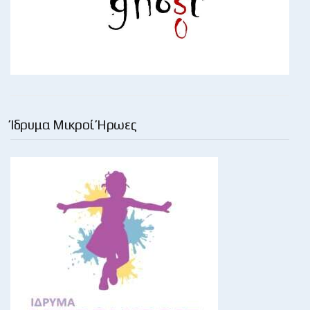
Ίδρυμα Μικροί Ήρωες