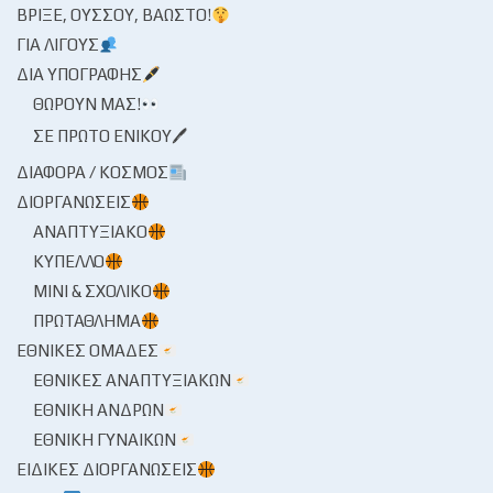
ΒΡΊΞΕ, ΟΎΣΣΟΥ, ΒΆΩΣΤΟ!
ΓΙΑ ΛΊΓΟΥΣ
ΔΙΑ ΥΠΟΓΡΑΦΉΣ
ΘΩΡΟΎΝ ΜΑΣ!
ΣΕ ΠΡΏΤΟ ΕΝΙΚΟΎ🖊
ΔΙΆΦΟΡΑ / ΚΌΣΜΟΣ
ΔΙΟΡΓΑΝΏΣΕΙΣ
ΑΝΑΠΤΥΞΙΑΚΌ
ΚΎΠΕΛΛΟ
ΜΊΝΙ & ΣΧΟΛΙΚΌ
ΠΡΩΤΆΘΛΗΜΑ
ΕΘΝΙΚΈΣ ΟΜΆΔΕΣ
ΕΘΝΙΚΈΣ ΑΝΑΠΤΥΞΙΑΚΏΝ
ΕΘΝΙΚΉ ΑΝΔΡΏΝ
ΕΘΝΙΚΉ ΓΥΝΑΙΚΏΝ
ΕΙΔΙΚΈΣ ΔΙΟΡΓΑΝΏΣΕΙΣ