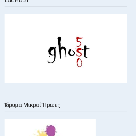
Ίδρυμα Μικροί Ήρωες