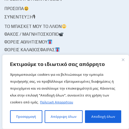
ΠΡΌΣΩΠΑ
ΣΥΝΈΝΤΕΥΞΗ🎙
ΤΟ ΜΠΆΣΚΕΤ ΜΟΥ ΤΟ ΛΛΊΟΝ
ΦΑΚΌΣ / ΜΑΓΝΗΤΟΣΚΌΠΙΟ
ΦΟΡΕΊΣ ΑΘΛΗΤΙΣΜΟΎ
ΦΟΡΕΊΣ ΚΑΛΑΘΌΣΦΑΙΡΑΣ
ΔΙΑΙΤΗΣΊΑ
Εκτιμούμε το ιδιωτικό σας απόρρητο
ΚΟΜΙΣΆΡΙΟΙ
ΚΡΙΤΈΣ
Χρησιμοποιούμε cookies για να βελτιώσουμε την εμπειρία
ΣΤΑΤΙΣΤΙΚΉ ΥΠΗΡΕΣΊΑ
περιήγησής σας, να προβάλλουμε εξατομικευμένες διαφημίσεις ή
ΧΡΟΝΟΓΡΆΦΗΜΑ
περιεχόμενο και να αναλύουμε την επισκεψιμότητά μας. Κάνοντας
κλικ στην επιλογή "Αποδοχή όλων", συναινείτε στη χρήση των
ΨΊΘΥΡΟΙ
cookies από εμάς.
Πολιτική Απορρήτου
ΩΡΑΊΑ ΜΟΥ ΚΥΡΊΑ
Προσαρμογή
Απόρριψη όλων
Αποδοχή όλων