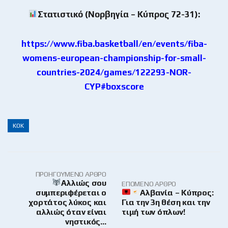
Στατιστικό (Νορβηγία – Κύπρος 72-31):
https://www.fiba.basketball/en/events/fiba-
womens-european-championship-for-small-
countries-2024/games/122293-NOR-
CYP#boxscore
ΚΟΚ
ΠΡΟΗΓΟΎΜΕΝΟ ΆΡΘΡΟ
Αλλιώς σου
ΕΠΌΜΕΝΟ ΆΡΘΡΟ
συμπεριφέρεται ο
Αλβανία – Κύπρος:
χορτάτος λύκος και
Για την 3η θέση και την
αλλιώς όταν είναι
τιμή των όπλων!
νηστικός…