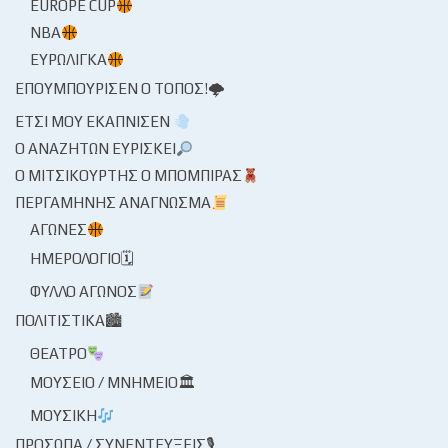
EUROPE CUP
NBA
ΕΥΡΩΛΊΓΚΑ
ΕΠΟΥΜΠΟΎΡΙΣΕΝ Ο ΤΌΠΟΣ!🌩
ΈΤΣΙ ΜΟΥ ΕΚΆΠΝΙΣΕΝ
Ο ΑΝΑΖΗΤΏΝ ΕΥΡΊΣΚΕΙ
Ο ΜΙΤΣΙΚΟΥΡΤΉΣ Ο ΜΠΌΜΠΙΡΑΣ
ΠΕΡΓΑΜΗΝΉΣ ΑΝΆΓΝΩΣΜΑ
ΑΓΏΝΕΣ
ΗΜΕΡΟΛΌΓΙΟ🗓
ΦΎΛΛΟ ΑΓΏΝΟΣ
ΠΟΛΙΤΙΣΤΙΚΆ🏙
ΘΈΑΤΡΟ
ΜΟΥΣΕΊΟ / ΜΝΗΜΕΊΟ🏛
ΜΟΥΣΙΚΉ
ΠΡΌΣΩΠΑ / ΣΥΝΕΝΤΕΎΞΕΙΣ🎙