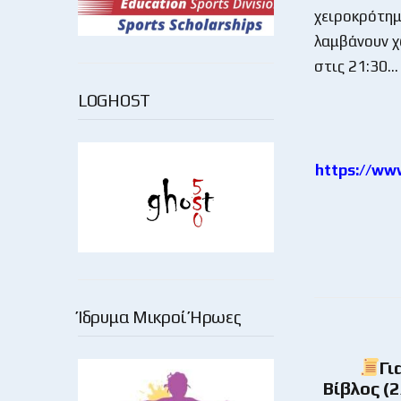
χειροκρότημ
λαμβάνουν χ
στις 21:30…
LOGHOST
https://ww
Ίδρυμα Μικροί Ήρωες
Γι
Βίβλος (2