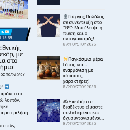
Γιώργος Παλάλας
σε συνέντευξη στο
“BS”: Μου έλειψε η
ΏΝ
πίεση και ο
6 18:39
ανταγωνισμός!
8 ΑΥΓΟΎΣΤΟΥ 2026
Εθνικής
εκόρ, με
Παγκόσμια μέρα
ια στο
Γάτας και…
ήριο!
εναρμόνιση με
ΙΟΣ ΠΟΛΥΔΏΡΟΥ
κάποιους
χαρακτήρες!
0″
8 ΑΥΓΟΎΣΤΟΥ 2026
 πρόκειται
νώ λοιπόν,
✍️Επειδή στο
θηκε
διαδίκτυο είμαστε
συνδεδεμένοι και
μερα η κλήση
όχι συντονισμένοι…
8 ΑΥΓΟΎΣΤΟΥ 2026
ριστών,