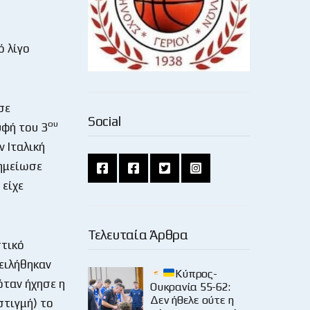
ό λίγο
σε
Social
ου
υφή του 3
ν Ιταλική
σημείωσε
 είχε
Τελευταία Άρθρα
στικό
πειλήθηκαν
Κύπρος-
όταν ήχησε η
Ουκρανία 55-62:
Δεν ήθελε ούτε η
στιγμή) το