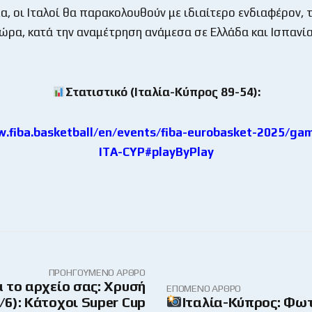
α, οι Ιταλοί θα παρακολουθούν με ιδιαίτερο ενδιαφέρον, 
ώρα, κατά την αναμέτρηση ανάμεσα σε Ελλάδα και Ισπανία
Στατιστικό (Ιταλία-Κύπρος 89-54):
w.fiba.basketball/en/events/fiba-eurobasket-2025/ga
ITA-CYP#playByPlay
ΠΡΟΗΓΟΎΜΕΝΟ ΆΡΘΡΟ
α το αρχείο σας: Χρυσή
ΕΠΌΜΕΝΟ ΆΡΘΡΟ
/6): Κάτοχοι Super Cup
Ιταλία-Κύπρος: Φω