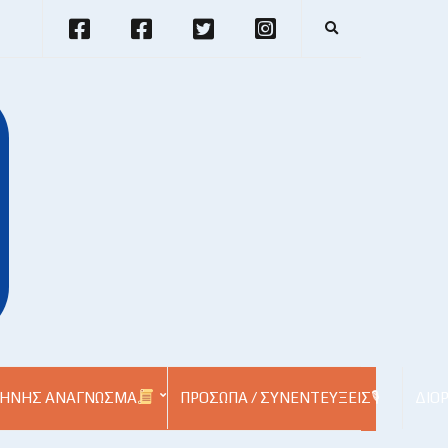
E
x
p
a
n
d
s
e
a
r
c
h
f
o
r
m
ΗΝΉΣ ΑΝΆΓΝΩΣΜΑ
ΠΡΌΣΩΠΑ / ΣΥΝΕΝΤΕΎΞΕΙΣ🎙
ΔΙΟ