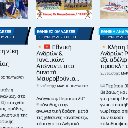
ΔΕΣ
ΕΘΝΙΚΈΣ ΟΜΆΔΕΣ
ΕΘΝΙΚΉ ΑΝΔΡ
ΟΥ 2023
1 ΙΟΥΝΊΟΥ 2023 08:39
5 ΙΟΥΝΊΟΥ 202
Εθνική
Κλήση 
τη νίκη
Ανδρών &
Ανδρών: Ρ
Γυναικών:
έξι αδέλφ
ίας
Απέναντι στο
προσκλητ
δυνατό
Συντάκτης:
ΜΆΡ
Μαυροβούνιο…
ΙΟΣ ΠΟΛΥΔΏΡΟΥ
Περίπου 3
Συντάκτης:
ΜΆΡΙΟΣ ΠΟΛΥΔΏΡΟΥ
ιπόν η
Βεβαίως και
ογαλίας, στο
Ανάγνωση: Περίπου 20“
για ρεκόρ! Ε
00) παιχνίδι
Επάνοδος στην
γνωστοποιή
μας ομάδας,
αγωνιστική δράση, μετά
νωρίτερα σή
γωνιστική της
τις χθεσινές «αναπνοές»,
των είκοσι
ατικής
τόσο για το Ανδρικό
καλαθοσφαι
Ευρωπαϊκού