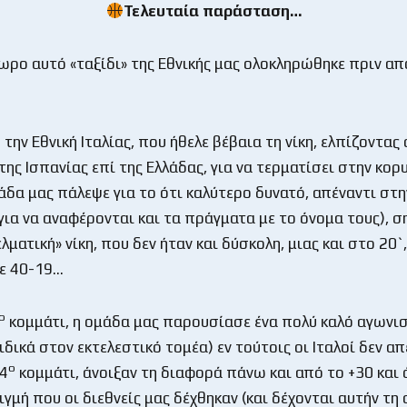
Τελευταία παράσταση…
ρο αυτό «ταξίδι» της Εθνικής μας ολοκληρώθηκε πριν απ
την Εθνική Ιταλίας, που ήθελε βέβαια τη νίκη, ελπίζοντας 
ης Ισπανίας επί της Ελλάδας, για να τερματίσει στην κορ
άδα μας πάλεψε για το ότι καλύτερο δυνατό, απέναντι στη
για να αναφέρονται και τα πράγματα με το όνομα τους), 
λματική» νίκη, που δεν ήταν και δύσκολη, μιας και στο 20`,
ε 40-19…
ο
κομμάτι, η ομάδα μας παρουσίασε ένα πολύ καλό αγωνι
δικά στον εκτελεστικό τομέα) εν τούτοις οι Ιταλοί δεν α
ο
 4
κομμάτι, άνοιξαν τη διαφορά πάνω και από το +30 και 
ιγμή που οι διεθνείς μας δέχθηκαν (και δέχονται αυτήν τη 