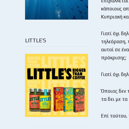
επιβάλλεται 
κάποιους απ
Κυπριακή κ
Γιατί όχι δη
LITTLE’S
τηλεόραση, 
αυτοί σε έν
πρόκρισης;
Γιατί όχι δη
Όποιος δεν 
τα δει με τα
Επί τούτου,