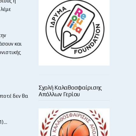
διους ή
 λέμε
την
άσουν και
ωνιστικής
Σχολή Καλαθοσφαίρισης
Απόλλων Γερίου
 ποτέ δεν θα
1)…