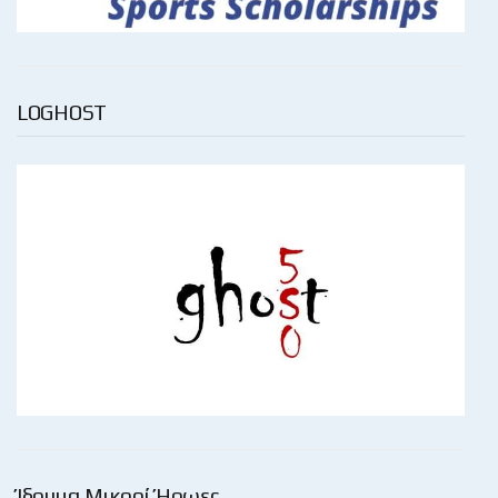
LOGHOST
Ίδρυμα Μικροί Ήρωες