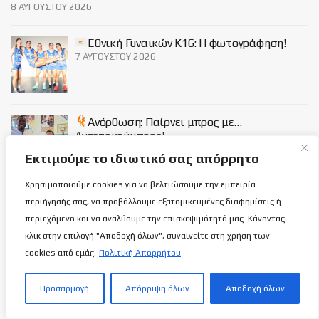
8 ΑΥΓΟΎΣΤΟΥ 2026
Εθνική Γυναικών Κ16: Η φωτογράφηση!
7 ΑΥΓΟΎΣΤΟΥ 2026
Ανόρθωση: Παίρνει μπρος με…
Αντετοκούμπρος!
7 ΑΥΓΟΎΣΤΟΥ 2026
Εκτιμούμε το ιδιωτικό σας απόρρητο
Χρησιμοποιούμε cookies για να βελτιώσουμε την εμπειρία
Social
περιήγησής σας, να προβάλλουμε εξατομικευμένες διαφημίσεις ή
περιεχόμενο και να αναλύουμε την επισκεψιμότητά μας. Κάνοντας
κλικ στην επιλογή "Αποδοχή όλων", συναινείτε στη χρήση των
cookies από εμάς.
Πολιτική Απορρήτου
Προσαρμογή
Απόρριψη όλων
Αποδοχή όλων
Σχετικά με εμάς