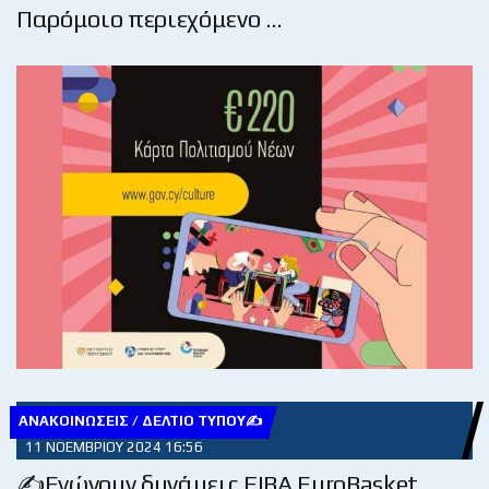
Παρόμοιο περιεχόμενο …
ΑΝΑΚΟΙΝΏΣΕΙΣ / ΔΕΛΤΊΟ ΤΎΠΟΥ✍
11 ΝΟΕΜΒΡΊΟΥ 2024 16:56
✍Ενώνουν δυνάμεις FIBA EuroBasket