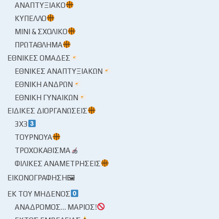
ΑΝΑΠΤΥΞΙΑΚΌ
ΚΎΠΕΛΛΟ
ΜΊΝΙ & ΣΧΟΛΙΚΌ
ΠΡΩΤΆΘΛΗΜΑ
ΕΘΝΙΚΈΣ ΟΜΆΔΕΣ
ΕΘΝΙΚΈΣ ΑΝΑΠΤΥΞΙΑΚΏΝ
ΕΘΝΙΚΉ ΑΝΔΡΏΝ
ΕΘΝΙΚΉ ΓΥΝΑΙΚΏΝ
ΕΙΔΙΚΈΣ ΔΙΟΡΓΑΝΏΣΕΙΣ
3X3
ΤΟΥΡΝΟΥΆ
ΤΡΟΧΟΚΆΘΙΣΜΑ
ΦΙΛΙΚΈΣ ΑΝΑΜΕΤΡΉΣΕΙΣ
ΕΙΚΟΝΟΓΡΆΦΗΣΗ🖼
ΕΚ ΤΟΥ ΜΗΔΕΝΌΣ
ΑΝΆΔΡΟΜΟΣ… ΜΆΡΙΟΣ!