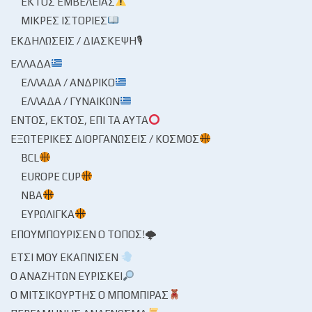
ΕΚΤΌΣ ΕΜΒΈΛΕΙΑΣ
ΜΙΚΡΈΣ ΙΣΤΟΡΊΕΣ
ΕΚΔΗΛΏΣΕΙΣ / ΔΙΆΣΚΕΨΗ🎙
ΕΛΛΆΔΑ
ΕΛΛΆΔΑ / ΑΝΔΡΙΚΌ
ΕΛΛΆΔΑ / ΓΥΝΑΙΚΏΝ
ΕΝΤΌΣ, ΕΚΤΌΣ, ΕΠΊ ΤΑ ΑΥΤΆ
ΕΞΩΤΕΡΙΚΈΣ ΔΙΟΡΓΑΝΏΣΕΙΣ / ΚΌΣΜΟΣ
BCL
EUROPE CUP
NBA
ΕΥΡΩΛΊΓΚΑ
ΕΠΟΥΜΠΟΎΡΙΣΕΝ Ο ΤΌΠΟΣ!🌩
ΈΤΣΙ ΜΟΥ ΕΚΆΠΝΙΣΕΝ
Ο ΑΝΑΖΗΤΏΝ ΕΥΡΊΣΚΕΙ
Ο ΜΙΤΣΙΚΟΥΡΤΉΣ Ο ΜΠΌΜΠΙΡΑΣ