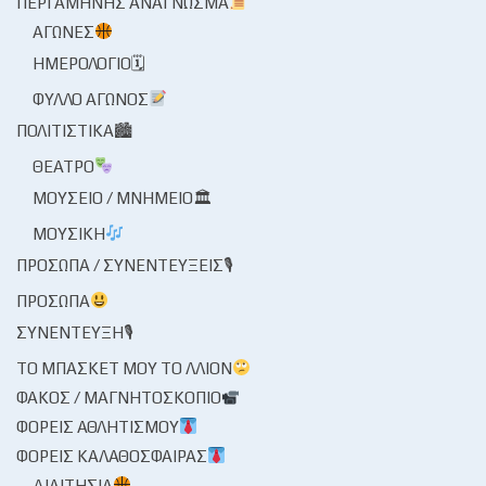
ΠΕΡΓΑΜΗΝΉΣ ΑΝΆΓΝΩΣΜΑ
ΑΓΏΝΕΣ
ΗΜΕΡΟΛΌΓΙΟ🗓
ΦΎΛΛΟ ΑΓΏΝΟΣ
ΠΟΛΙΤΙΣΤΙΚΆ🏙
ΘΈΑΤΡΟ
ΜΟΥΣΕΊΟ / ΜΝΗΜΕΊΟ🏛
ΜΟΥΣΙΚΉ
ΠΡΌΣΩΠΑ / ΣΥΝΕΝΤΕΎΞΕΙΣ🎙
ΠΡΌΣΩΠΑ
ΣΥΝΈΝΤΕΥΞΗ🎙
ΤΟ ΜΠΆΣΚΕΤ ΜΟΥ ΤΟ ΛΛΊΟΝ
ΦΑΚΌΣ / ΜΑΓΝΗΤΟΣΚΌΠΙΟ
ΦΟΡΕΊΣ ΑΘΛΗΤΙΣΜΟΎ
ΦΟΡΕΊΣ ΚΑΛΑΘΌΣΦΑΙΡΑΣ
ΔΙΑΙΤΗΣΊΑ