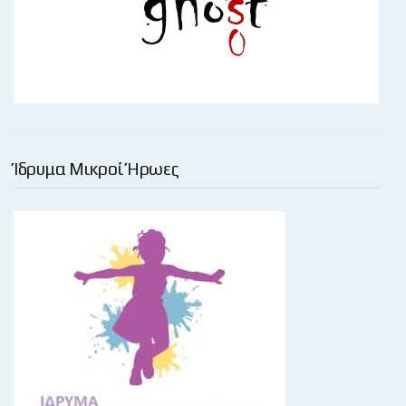
Ίδρυμα Μικροί Ήρωες