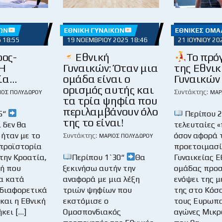
ΏΝ
ΕΘΝΙΚΉ ΓΥΝΑΙΚΏΝ
ΕΘΝΙΚΈΣ ΟΜΆ
6 18:55
19 ΝΟΕΜΒΡΊΟΥ 2025 18:46
21 ΙΟΥΝΊΟΥ 20
ος-
Εθνική
Το πρό
 Η
Γυναικών: Όταν μια
της Εθνικ
ία…
ομάδα είναι ο
Γυναικών
ορισμός αυτής και
Συντάκτης:
ΙΟΣ ΠΟΛΥΔΏΡΟΥ
ΜΆΡ
τα τρία ψηφία που
περιλαμβάνουν όλο
5“
Περίπου 2
της το είναι!
 δεν θα
τελευταίες «
 ήταν με το
όσον αφορά 
Συντάκτης:
ΜΆΡΙΟΣ ΠΟΛΥΔΏΡΟΥ
 προϊστορία
προετοιμασί
την Κροατία,
Περίπου 1`30“
Θα
Γυναικείας Ε
μή που
ξεκινήσω αυτήν την
ομάδας προσ
ια κατά
αναφορά με μια λέξη
ενόψει της 
διαφορετικά
τριών ψηφίων που
της στο Κόσ
 και η Εθνική
εκστόμισε ο
τους Ευρωπ
κει […]
Ομοσπονδιακός
αγώνες Μικρ