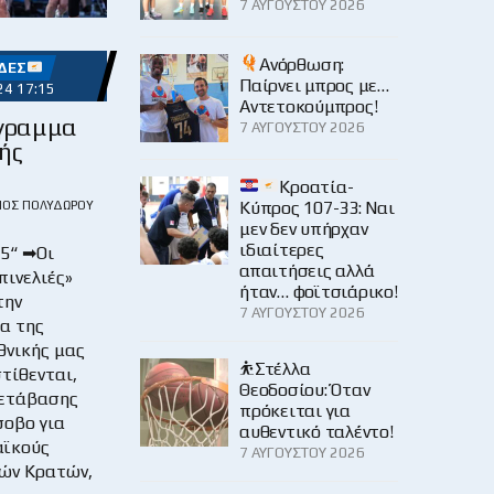
7 ΑΥΓΟΎΣΤΟΥ 2026
Ανόρθωση:
ΔΕΣ
Παίρνει μπρος με…
24 17:15
Αντετοκούμπρος!
γραμμα
7 ΑΥΓΟΎΣΤΟΥ 2026
ής
Κροατία-
Κύπρος 107-33: Ναι
ΙΟΣ ΠΟΛΥΔΏΡΟΥ
μεν δεν υπήρχαν
ιδιαίτερες
5“ ➡Οι
απαιτήσεις αλλά
πινελιές»
ήταν… φοϊτσιάρικο!
την
7 ΑΥΓΟΎΣΤΟΥ 2026
α της
θνικής μας
⛹️Στέλλα
τίθενται,
Θεοδοσίου: Όταν
μετάβασης
πρόκειται για
σοβο για
αυθεντικό ταλέντο!
αϊκούς
7 ΑΥΓΟΎΣΤΟΥ 2026
ών Κρατών,