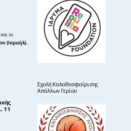
ναι οι
m (Ισραήλ).
Σχολή Καλαθοσφαίρισης
Απόλλων Γερίου
ικής
… 11
!