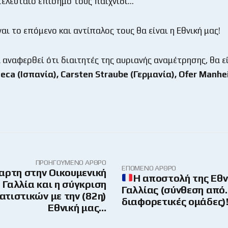
 τελευταίο επίσημο τους παιχνίδι…
ναι το επόμενο και αντίπαλος τους θα είναι η Εθνική μας!
 αναφερθεί ότι διαιτητές της αυριανής αναμέτρησης, θα εί
eca (Ισπανία),
Carsten
Straube (Γερμανία),
Ofer
Manhei
ΠΡΟΗΓΟΎΜΕΝΟ ΆΡΘΡΟ
ΕΠΌΜΕΝΟ ΆΡΘΡΟ
αρτη στην Οικουμενική
Η αποστολή της Εθν
 Γαλλία και η σύγκριση
Γαλλίας (σύνθεση από
ατιστικών με την (82η)
διαφορετικές ομάδες)
Εθνική μας…