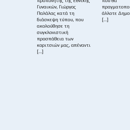
προπονητής της Εθνικής
που θα
Γυναικών, Γιώργος
πραγματοποι
Παλάλας κατά τη
άλλοτε Δημο
διάσκεψη τύπου, που
[…]
ακολούθησε τη
συγκλονιστική
προσπάθεια των
κοριτσιών μας, απέναντι
[…]