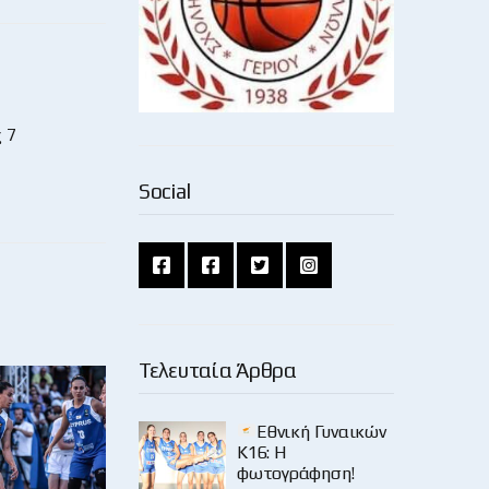
 7
Social
Τελευταία Άρθρα
Εθνική Γυναικών
Κ16: Η
φωτογράφηση!