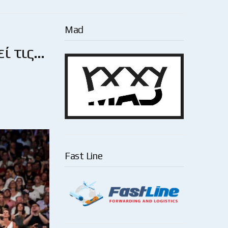
Mad
εί τις…
Fast Line