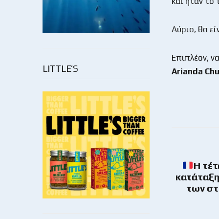
και ήταν το
Αύριο, θα εί
Επιπλέον, να
LITTLE’S
Arianda
Chu
Η τέτ
κατάταξη
των στ