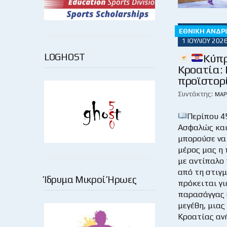
ΕΘΝΙΚΉ ΑΝΔΡ
1 ΙΟΥΛΊΟΥ 202
LOGHOST
Κύπρ
Κροατία:
προϊστορ
Συντάκτης:
ΜΆΡ
Περίπου 4
Ασφαλώς και
μπορούσε να
μέρος μας η
με αντίπαλο 
από τη στιγ
Ίδρυμα Μικροί Ήρωες
πρόκειται γ
παρασάγγας 
μεγέθη, μιας
Κροατίας ανή