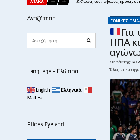
ΑΤΑΚΑ
✍️Χωρίς τους αφανείς ήρωες, οι
Αναζήτηση
ΕΘΝΙΚΈΣ ΟΜΆ
Για 
Search
ΗΠΑ κα
Search
for:
αγώνω
Συντάκτης:
ΜΆΡ
Όλες οι κατηγο
Language – Γλώσσα
English
Ελληνικά
Maltese
Pilides Eyeland