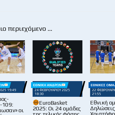
ο περιεχόμενο …
ΏΝ
ΕΘΝΙΚΉ ΑΝΔΡΏΝ
ΕΘΝΙΚΈΣ ΟΜΆ
2025 19:49
24 ΦΕΒΡΟΥΑΡΊΟΥ 2025
22 ΦΕΒΡΟΥΑΡΊ
18:30
21:55
ος-
Εθνική ο
EuroBasket
-109:
Δηλώσεις
2025: Οι 24 ομάδες
μωσαν» οι
Χριστόφο
της τελικής φάσης