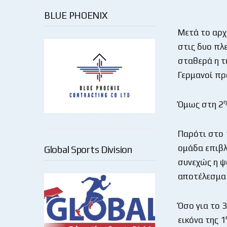
BLUE PHOENIX
Μετά το αρχ
στις δυο πλ
σταθερά η τ
Γερμανοί πρ
η
Όμως στη 2
Παρότι στο 1
ομάδα επιβλ
Global Sports Division
συνεχώς η ψ
αποτέλεσμα 
Όσο για το 3
εικόνα της 1