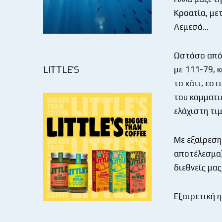
Κροατία, με
Λεμεσό…
Ωστόσο απόψ
LITTLE’S
με 111-79, 
το κάτι, εστ
του κομματιο
ελάχιστη τιμ
Με εξαίρεση
αποτέλεσμα)
διεθνείς μας
Εξαιρετική 