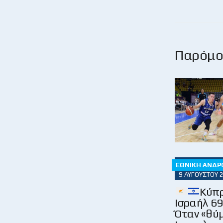
Παρόμοι
ΕΘΝΙΚΉ ΑΝΔΡ
9 ΑΥΓΟΎΣΤΟΥ 
Κύπρ
Ισραήλ 69
Όταν «θύ