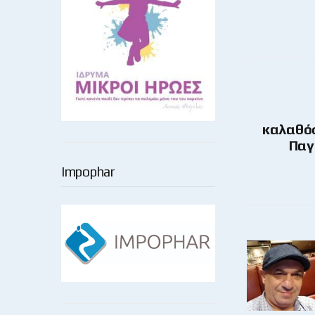
καλαθόσ
Παγ
Impophar