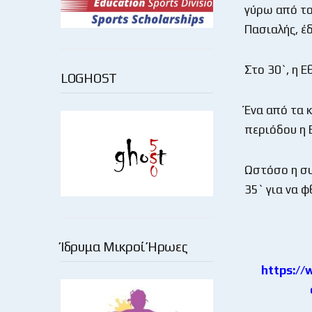
γύρω από το 
Πασιαλής, έ
Στο 30`, η Ε
LOGHOST
Ένα από τα 
περιόδου η 
Ωστόσο η συ
35` για να φ
Ίδρυμα Μικροί Ήρωες
https://