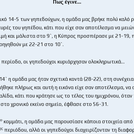
Πως έγινε…
ικό 14-5 των γηπεδούχων, η ομάδα μας βρήκε πολύ καλό ρ
ευρές του γηπέδου, κάτι που είχε σαν αποτέλεσμα να μειώ
ιμή και μάλιστα στο 9`, η Κύπρος προσπέρασε με 21-19, π
οηγηθούν με 22-21 στο 10`.
περίοδο, οι γηπεδούχοι κυριάρχησαν ολοκληρωτικά…
4` η ομάδα μας ήταν σχετικά κοντά (28-22), στη συνέχεια
ήθηκε πλήρως και αυτή η εικόνα είχε σαν αποτέλεσμα, να 
αλίδα, κάτι που κράτησε ως το τέλος του ημιχρόνου, όταν
στο χρονικό εκείνο σημείο, έφθασε στο 56-31.
ο
κομμάτι, η ομάδα μας παρουσίασε κάποια στοιχεία από 
ης
περιόδου, αλλά οι γηπεδούχοι διαχειρίζονταν τη διαφο