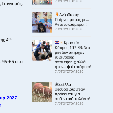
7 ΑΥΓΟΎΣΤΟΥ 2026
, Γιανναράς,
Ανόρθωση:
Παίρνει μπρος με…
Αντετοκούμπρος!
7 ΑΥΓΟΎΣΤΟΥ 2026
ης
της 4
Κροατία-
Κύπρος 107-33: Ναι
μεν δεν υπήρχαν
ιδιαίτερες
ε 95-66 στο
απαιτήσεις αλλά
ήταν… φοϊτσιάρικο!
7 ΑΥΓΟΎΣΤΟΥ 2026
⛹️Στέλλα
Θεοδοσίου: Όταν
πρόκειται για
cup-2027-
αυθεντικό ταλέντο!
7 ΑΥΓΟΎΣΤΟΥ 2026
e