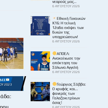
νεαρούς μας…
6 ΑΥΓΟΎΣΤΟΥ 2026
Εθνική Γυναικών
Κ16: Η τελική
12αδα ενόψει των
δικών της
υποχρεώσεων!
6 ΑΥΓΟΎΣΤΟΥ 2026
ΑΠΟΕΛ:
Ανακοίνωσε την
απόκτηση του
Σόλωνα Αγγελή
6 ΑΥΓΟΎΣΤΟΥ 2026
ΔΕΣ
Γεώργιος Σάββα:
ΟΥ 2023
Ο κρυφός και…
φανερός των
μάδα:
Γαλαζοκιτρίνων
άσος!
ρου
6 ΑΥΓΟΎΣΤΟΥ 2026