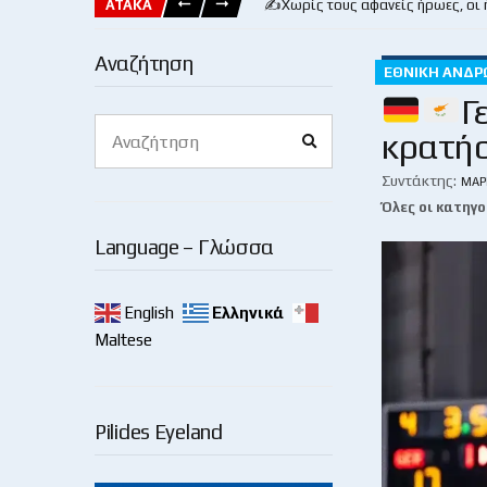
ΑΤΑΚΑ
✍️Χωρίς τους αφανείς ήρωες, οι
Αναζήτηση
ΕΘΝΙΚΉ ΑΝΔΡ
Γ
Search
κρατήσ
Search
for:
Συντάκτης:
ΜΆΡ
Όλες οι κατηγο
Language – Γλώσσα
English
Ελληνικά
Maltese
Pilides Eyeland