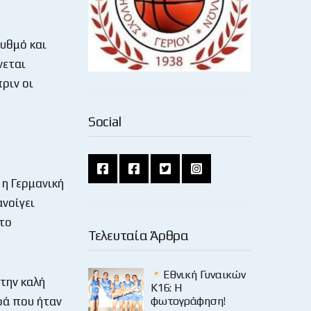
υθμό και
νεται
ριν οι
Social
 η Γερμανική
ανοίγει
 το
Τελευταία Άρθρα
Εθνική Γυναικών
την καλή
Κ16: Η
φωτογράφηση!
ρά που ήταν