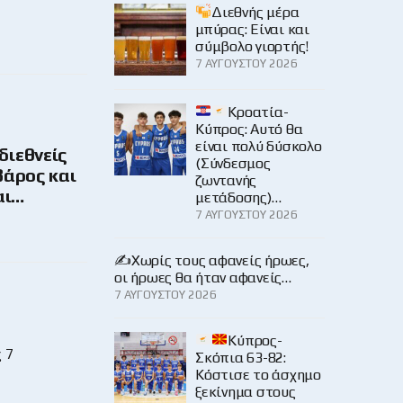
Διεθνής μέρα
μπύρας: Είναι και
σύμβολο γιορτής!
7 ΑΥΓΟΎΣΤΟΥ 2026
Κροατία-
Κύπρος: Αυτό θα
είναι πολύ δύσκολο
 διεθνείς
(Σύνδεσμος
βάρος και
ζωντανής
αι…
μετάδοσης)…
7 ΑΥΓΟΎΣΤΟΥ 2026
✍️Χωρίς τους αφανείς ήρωες,
οι ήρωες θα ήταν αφανείς…
7 ΑΥΓΟΎΣΤΟΥ 2026
Κύπρος-
 7
Σκόπια 63-82:
Κόστισε το άσχημο
ξεκίνημα στους