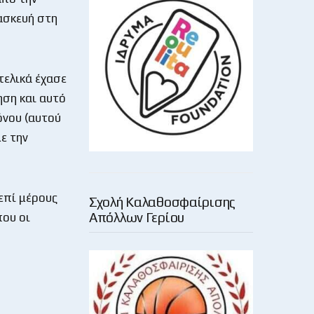
ασκευή στη
τελικά έχασε
ηση και αυτό
όνου (αυτού
ε την
επί μέρους
Σχολή Καλαθοσφαίρισης
Απόλλων Γερίου
που οι