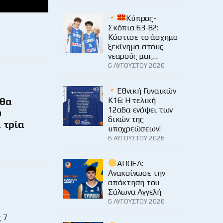
Κύπρος-
Σκόπια 63-82:
Κόστισε το άσχημο
ξεκίνημα στους
νεαρούς μας…
6 ΑΥΓΟΎΣΤΟΥ 2026
Εθνική Γυναικών
Κ16: Η τελική
 θα
12αδα ενόψει των
υ
δικών της
 τρία
υποχρεώσεων!
6 ΑΥΓΟΎΣΤΟΥ 2026
ΑΠΟΕΛ:
Ανακοίνωσε την
απόκτηση του
Σόλωνα Αγγελή
6 ΑΥΓΟΎΣΤΟΥ 2026
 7