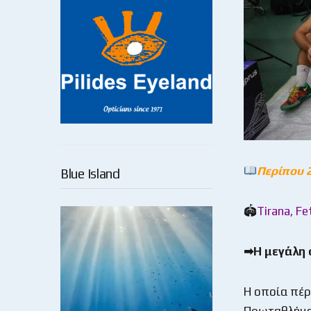
Περίπου 
Blue Island
🏟
Tirana, Fe
➡Η μεγάλη σ
Η οποία πέρ
Πρωταθλήματ