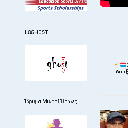
LOGHOST
Λουξ
Ίδρυμα Μικροί Ήρωες