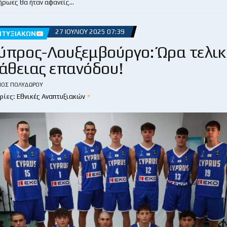
 ήρωες θα ήταν αφανείς…
27 ΙΟΥΛΊΟΥ 2025 07:39
ΠΤΥΞΙΑΚΏΝ
ύπρος-Λουξεμβούργο: Ώρα τελικ
άθειας επανόδου!
ΙΟΣ ΠΟΛΥΔΏΡΟΥ
ρίες:
Εθνικές Αναπτυξιακών