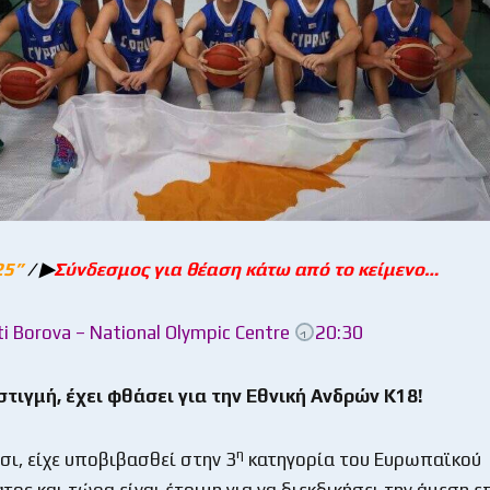
25
”
/
▶
Σύνδεσμος για θέαση κάτω από το κείμενο…
ti Borova – National Olympic Centre
20:30
τιγμή, έχει φθάσει για την Εθνική Ανδρών Κ18!
η
σι, είχε υποβιβασθεί στην 3
κατηγορία του Ευρωπαϊκού
ος και τώρα είναι έτοιμη για να διεκδικήσει την άμεση ε