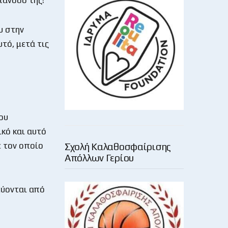
υ στην
τό, μετά τις
ου
ικό και αυτό
ε τον οποίο
Σχολή Καλαθοσφαίρισης
Απόλλων Γερίου
εύονται από