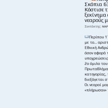
Σκόπια 6
Κόστισε 
ξεκίνημα
νεαρούς 
Συντάκτης:
ΜΆΡ
Περίπου 1
με το… αριστ
Εθνική Ανδρ
όσον αφορά 
υποχρεώσεις 
2ο όμιλο το
Πρωταθλήμα
κατηγορίας,
διεξάγεται 
Οι νεαροί μα
«πλήρωσαν» 