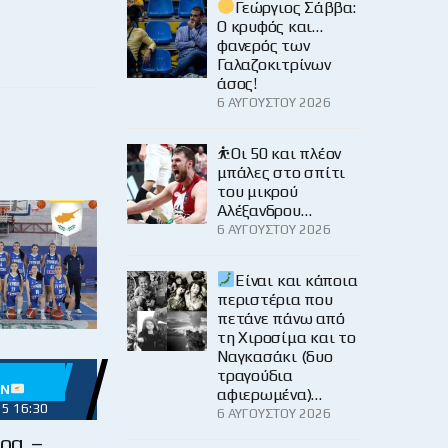
Γεώργιος Σάββα:
Ο κρυφός και…
φανερός των
Γαλαζοκιτρίνων
άσος!
6 ΑΥΓΟΎΣΤΟΥ 2026
⛹️Οι 50 και πλέον
μπάλες στο σπίτι
του μικρού
Αλέξανδρου…
6 ΑΥΓΟΎΣΤΟΥ 2026
Είναι και κάποια
περιστέρια που
πετάνε πάνω από
τη Χιροσίμα και το
Ναγκασάκι (δυο
τραγούδια
ΏΝ
αφιερωμένα)…
25 16:30
6 ΑΥΓΟΎΣΤΟΥ 2026
ρα –