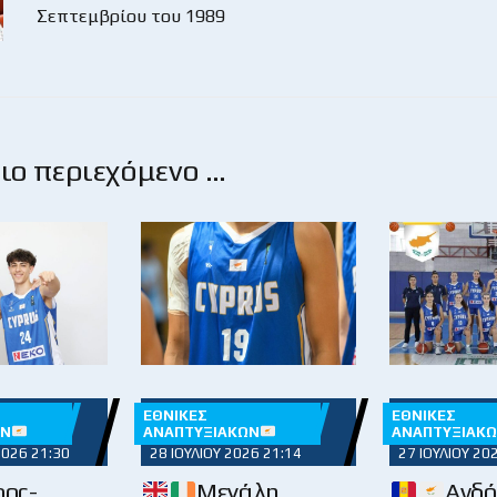
Σεπτεμβρίου του 1989
ο περιεχόμενο …
ΕΘΝΙΚΈΣ
ΕΘΝΙΚΈΣ
ΏΝ
ΑΝΑΠΤΥΞΙΑΚΏΝ
ΑΝΑΠΤΥΞΙΑΚ
2026 21:30
28 ΙΟΥΛΊΟΥ 2026 21:14
27 ΙΟΥΛΊΟΥ 20
ος-
Μεγάλη
Ανδό