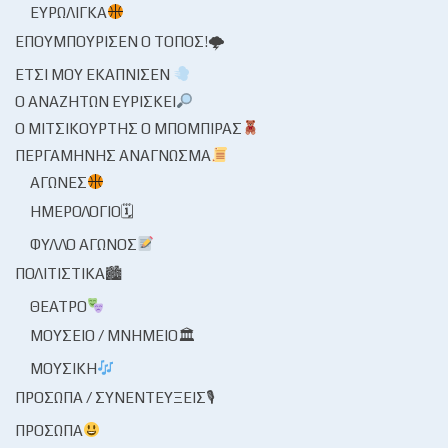
ΕΥΡΩΛΊΓΚΑ
ΕΠΟΥΜΠΟΎΡΙΣΕΝ Ο ΤΌΠΟΣ!🌩
ΈΤΣΙ ΜΟΥ ΕΚΆΠΝΙΣΕΝ
Ο ΑΝΑΖΗΤΏΝ ΕΥΡΊΣΚΕΙ
Ο ΜΙΤΣΙΚΟΥΡΤΉΣ Ο ΜΠΌΜΠΙΡΑΣ
ΠΕΡΓΑΜΗΝΉΣ ΑΝΆΓΝΩΣΜΑ
ΑΓΏΝΕΣ
ΗΜΕΡΟΛΌΓΙΟ🗓
ΦΎΛΛΟ ΑΓΏΝΟΣ
ΠΟΛΙΤΙΣΤΙΚΆ🏙
ΘΈΑΤΡΟ
ΜΟΥΣΕΊΟ / ΜΝΗΜΕΊΟ🏛
ΜΟΥΣΙΚΉ
ΠΡΌΣΩΠΑ / ΣΥΝΕΝΤΕΎΞΕΙΣ🎙
ΠΡΌΣΩΠΑ