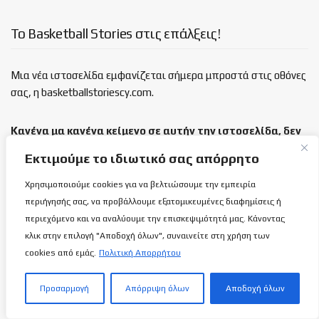
Το Basketball Stories στις επάλξεις!
Μια νέα ιστοσελίδα εμφανίζεται σήμερα μπροστά στις οθόνες
σας, η basketballstoriescy.com.
Κανένα μα κανένα κείμενο σε αυτήν την ιστοσελίδα, δεν
θα είναι
ανώνυμο!
Εκτιμούμε το ιδιωτικό σας απόρρητο
Χρησιμοποιούμε cookies για να βελτιώσουμε την εμπειρία
καλαθόσφαιρα | ιστορία | πνεύμα | πολιτεία
περιήγησής σας, να προβάλλουμε εξατομικευμένες διαφημίσεις ή
περιεχόμενο και να αναλύουμε την επισκεψιμότητά μας. Κάνοντας
Τελευταία άρθρα
κλικ στην επιλογή "Αποδοχή όλων", συναινείτε στη χρήση των
cookies από εμάς.
Πολιτική Απορρήτου
Πως ο πιλότος Σήφης Μιγάδης κατάφερε
αυτό που δεν κατάφερε κανείς στην ιστορία
Προσαρμογή
Απόρριψη όλων
Αποδοχή όλων
της αεροπλοΐας!
9 ΑΥΓΟΎΣΤΟΥ 2026