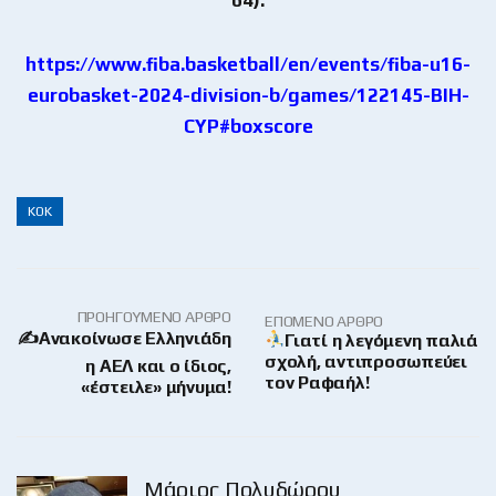
https://www.fiba.basketball/en/events/fiba-u16-
eurobasket-2024-division-b/games/122145-BIH-
CYP#boxscore
ΚΟΚ
ΠΡΟΗΓΟΎΜΕΝΟ ΆΡΘΡΟ
ΕΠΌΜΕΝΟ ΆΡΘΡΟ
✍️Ανακοίνωσε Ελληνιάδη
Γιατί η λεγόμενη παλιά
σχολή, αντιπροσωπεύει
η ΑΕΛ και ο ίδιος,
τον Ραφαήλ!
«έστειλε» μήνυμα!
Μάριος Πολυδώρου