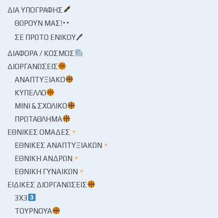
ΔΙΑ ΥΠΟΓΡΑΦΉΣ
ΘΩΡΟΎΝ ΜΑΣ!
ΣΕ ΠΡΏΤΟ ΕΝΙΚΟΎ🖊
ΔΙΆΦΟΡΑ / ΚΌΣΜΟΣ
ΔΙΟΡΓΑΝΏΣΕΙΣ
ΑΝΑΠΤΥΞΙΑΚΌ
ΚΎΠΕΛΛΟ
ΜΊΝΙ & ΣΧΟΛΙΚΌ
ΠΡΩΤΆΘΛΗΜΑ
ΕΘΝΙΚΈΣ ΟΜΆΔΕΣ
ΕΘΝΙΚΈΣ ΑΝΑΠΤΥΞΙΑΚΏΝ
ΕΘΝΙΚΉ ΑΝΔΡΏΝ
ΕΘΝΙΚΉ ΓΥΝΑΙΚΏΝ
ΕΙΔΙΚΈΣ ΔΙΟΡΓΑΝΏΣΕΙΣ
3X3
ΤΟΥΡΝΟΥΆ