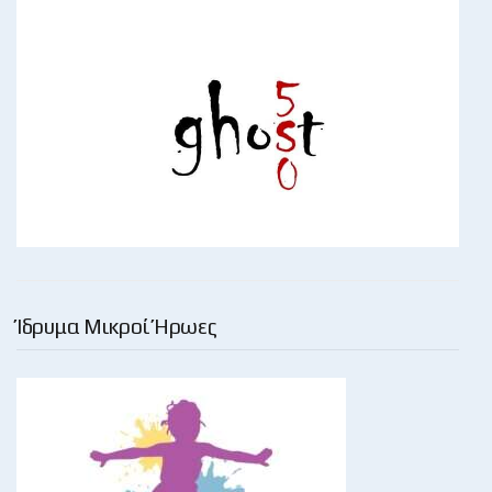
Ίδρυμα Μικροί Ήρωες