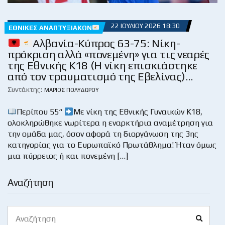
22 ΙΟΥΛΊΟΥ 2026 18:30
ΕΘΝΙΚΈΣ ΑΝΑΠΤΥΞΙΑΚΏΝ
Αλβανία-Κύπρος 63-75: Νίκη-
πρόκριση αλλά «πονεμένη» για τις νεαρές
της Εθνικής Κ18 (Η νίκη επισκιάστηκε
από τον τραυματισμό της Εβελίνας)…
Συντάκτης:
ΜΆΡΙΟΣ ΠΟΛΥΔΏΡΟΥ
Περίπου 55“
Με νίκη της Εθνικής Γυναικών Κ18,
ολοκληρώθηκε νωρίτερα η εναρκτήρια αναμέτρηση για
την ομάδα μας, όσον αφορά τη διοργάνωση της 3ης
κατηγορίας για το Ευρωπαϊκό Πρωτάθλημα! Ήταν όμως
μια πύρρειος ή και πονεμένη […]
Αναζήτηση
Search
Search
for: