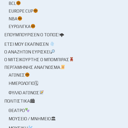
BCL
EUROPE CUP
NBA
ΕΥΡΩΛΊΓΚΑ
ΕΠΟΥΜΠΟΎΡΙΣΕΝ Ο ΤΌΠΟΣ!🌩
ΈΤΣΙ ΜΟΥ ΕΚΆΠΝΙΣΕΝ
Ο ΑΝΑΖΗΤΏΝ ΕΥΡΊΣΚΕΙ
Ο ΜΙΤΣΙΚΟΥΡΤΉΣ Ο ΜΠΌΜΠΙΡΑΣ
ΠΕΡΓΑΜΗΝΉΣ ΑΝΆΓΝΩΣΜΑ
ΑΓΏΝΕΣ
ΗΜΕΡΟΛΌΓΙΟ🗓
ΦΎΛΛΟ ΑΓΏΝΟΣ
ΠΟΛΙΤΙΣΤΙΚΆ🏙
ΘΈΑΤΡΟ
ΜΟΥΣΕΊΟ / ΜΝΗΜΕΊΟ🏛