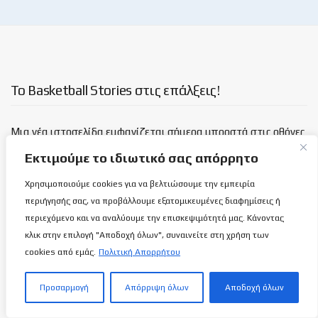
Το Basketball Stories στις επάλξεις!
Μια νέα ιστοσελίδα εμφανίζεται σήμερα μπροστά στις οθόνες
σας, η basketballstoriescy.com.
Εκτιμούμε το ιδιωτικό σας απόρρητο
Χρησιμοποιούμε cookies για να βελτιώσουμε την εμπειρία
Κανένα μα κανένα κείμενο σε αυτήν την ιστοσελίδα, δεν
περιήγησής σας, να προβάλλουμε εξατομικευμένες διαφημίσεις ή
θα είναι
ανώνυμο!
περιεχόμενο και να αναλύουμε την επισκεψιμότητά μας. Κάνοντας
κλικ στην επιλογή "Αποδοχή όλων", συναινείτε στη χρήση των
καλαθόσφαιρα | ιστορία | πνεύμα | πολιτεία
cookies από εμάς.
Πολιτική Απορρήτου
Τελευταία άρθρα
Προσαρμογή
Απόρριψη όλων
Αποδοχή όλων