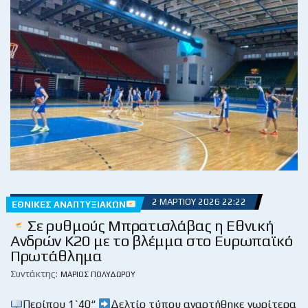
2 ΜΑΡΤΊΟΥ 2026 22:22
ΕΘΝΙΚΈΣ ΑΝΑΠΤΥΞΙΑΚΏΝ
Σε ρυθμούς Μπρατισλάβας η Εθνική
Ανδρών Κ20 με το βλέμμα στο Ευρωπαϊκό
Πρωτάθλημα
Συντάκτης:
ΜΆΡΙΟΣ ΠΟΛΥΔΏΡΟΥ
Περίπου 1`40“
Δελτίο τύπου αναρτήθηκε νωρίτερα