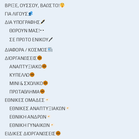
ΒΡΊΞΕ, ΟΎΣΣΟΥ, ΒΆΩΣΤΟ!
ΓΙΑ ΛΊΓΟΥΣ
ΔΙΑ ΥΠΟΓΡΑΦΉΣ
ΘΩΡΟΎΝ ΜΑΣ!
ΣΕ ΠΡΏΤΟ ΕΝΙΚΟΎ🖊
ΔΙΆΦΟΡΑ / ΚΌΣΜΟΣ
ΔΙΟΡΓΑΝΏΣΕΙΣ
ΑΝΑΠΤΥΞΙΑΚΌ
ΚΎΠΕΛΛΟ
ΜΊΝΙ & ΣΧΟΛΙΚΌ
ΠΡΩΤΆΘΛΗΜΑ
ΕΘΝΙΚΈΣ ΟΜΆΔΕΣ
ΕΘΝΙΚΈΣ ΑΝΑΠΤΥΞΙΑΚΏΝ
ΕΘΝΙΚΉ ΑΝΔΡΏΝ
ΕΘΝΙΚΉ ΓΥΝΑΙΚΏΝ
ΕΙΔΙΚΈΣ ΔΙΟΡΓΑΝΏΣΕΙΣ