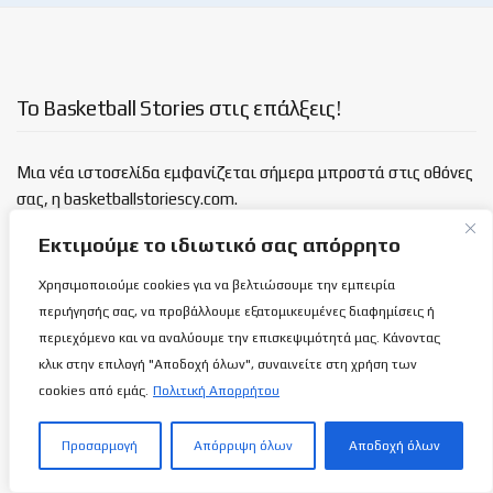
Το Basketball Stories στις επάλξεις!
Μια νέα ιστοσελίδα εμφανίζεται σήμερα μπροστά στις οθόνες
σας, η basketballstoriescy.com.
Εκτιμούμε το ιδιωτικό σας απόρρητο
Κανένα μα κανένα κείμενο σε αυτήν την ιστοσελίδα, δεν
θα είναι
ανώνυμο!
Χρησιμοποιούμε cookies για να βελτιώσουμε την εμπειρία
περιήγησής σας, να προβάλλουμε εξατομικευμένες διαφημίσεις ή
περιεχόμενο και να αναλύουμε την επισκεψιμότητά μας. Κάνοντας
καλαθόσφαιρα | ιστορία | πνεύμα | πολιτεία
κλικ στην επιλογή "Αποδοχή όλων", συναινείτε στη χρήση των
cookies από εμάς.
Πολιτική Απορρήτου
Τελευταία άρθρα
Προσαρμογή
Απόρριψη όλων
Αποδοχή όλων
Πως ο πιλότος Σήφης Μιγάδης κατάφερε
αυτό που δεν κατάφερε κανείς στην ιστορία