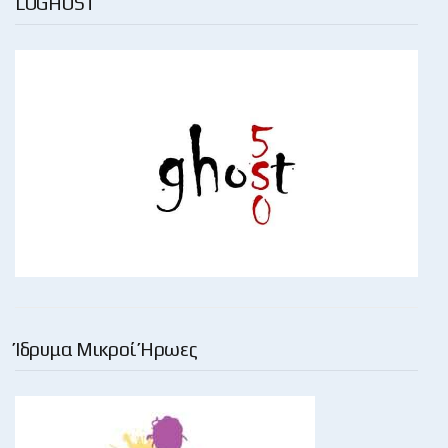
LOGHOST
Ίδρυμα Μικροί Ήρωες