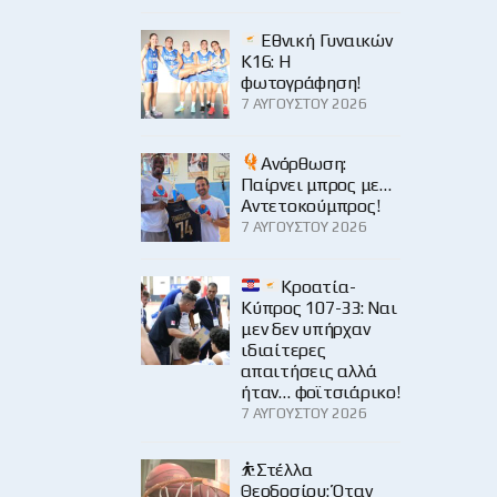
Εθνική Γυναικών
Κ16: Η
φωτογράφηση!
7 ΑΥΓΟΎΣΤΟΥ 2026
Ανόρθωση:
Παίρνει μπρος με…
Αντετοκούμπρος!
7 ΑΥΓΟΎΣΤΟΥ 2026
Κροατία-
Κύπρος 107-33: Ναι
μεν δεν υπήρχαν
ιδιαίτερες
απαιτήσεις αλλά
ήταν… φοϊτσιάρικο!
7 ΑΥΓΟΎΣΤΟΥ 2026
⛹️Στέλλα
Θεοδοσίου: Όταν