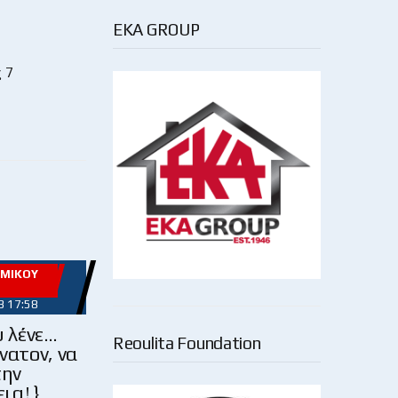
EKA GROUP
 7
ΩΜΙΚΟΎ
3 17:58
υ λένε…
Reoulita Foundation
νατον, να
την
ια! }