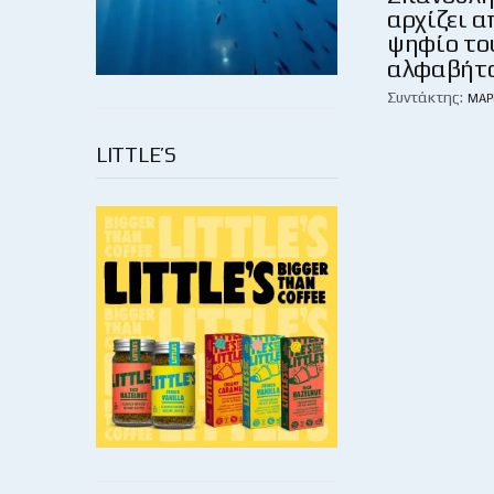
αρχίζει α
ψηφίο το
αλφαβήτ
Συντάκτης:
ΜΆΡ
LITTLE’S