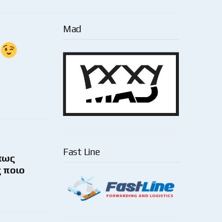
Mad
ό
Fast Line
πως
ς ποιο