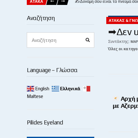
ΑΤΑΚΑ
✍️Δύναμη σου είναι το πνεύμα σο
Αναζήτηση
ΑΤΆΚΑΣ & ΓΝΩ
➡Δεν υ
Search
Search
for:
Συντάκτης:
ΜΆΡ
Όλες οι κατηγο
Language – Γλώσσα
English
Ελληνικά
Maltese
Αρχή 
με Αζερμ
Pilides Eyeland