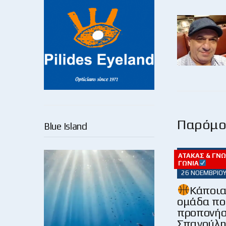
Παρόμοι
Blue Island
ΑΤΆΚΑΣ & ΓΝ
ΓΩΝΊΑ
26 ΝΟΕΜΒΡΊΟΥ
Κάποια
ομάδα πο
προπονήσ
Σπανούλη