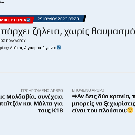
υ…
29 ΙΟΥΛΊΟΥ 2023 09:28
ΜΙΚΟΎ ΓΩΝΊΑ
πάρχει ζήλεια, χωρίς θαυμασμ
ΙΟΣ ΠΟΛΥΔΏΡΟΥ
ρίες:
Ατάκας & γνωμικού γωνία
ΕΠΌΜΕΝΟ ΆΡΘΡΟ
ΠΡΟΗΓΟΎΜΕΝΟ ΆΡΘΡΟ
➡Αν δεις δύο κρανία, 
με Μολδαβία, συνέχεια
παϊτζάν και Μάλτα για
μπορείς να ξεχωρίσει
τους Κ18
είναι του πλούσιου;