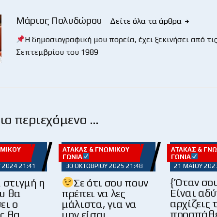
Μάριος Πολυδώρου
Δείτε όλα τα άρθρα
Η δημοσιογραφική μου πορεία, έχει ξεκινήσει από τις
Σεπτεμβρίου του 1989
ο περιεχόμενο …
ΩΜΙΚΟΎ
ΑΤΆΚΑΣ & ΓΝΩΜΙΚΟΎ
ΑΤΆΚΑΣ & ΓΝ
ΓΩΝΊΑ
ΓΩΝΊΑ
 2024 21:41
30 ΟΚΤΩΒΡΊΟΥ 2025 21:48
21 ΜΑΪ́ΟΥ 202
{ Όταν σο
 στιγμή η
Σε ότι σου πουν
Είναι αδύ
υ θα
πρέπει να λες
αρχίζεις 
ει ο
μάλιστα, για να
προσπάθε
ς θα
μην είσαι