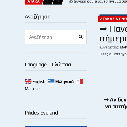
ΑΤΑΚΑ
✍️Δύναμη σου είναι το πνεύμα σο
Αναζήτηση
ΑΤΆΚΑΣ & ΓΝΩ
➡ Πανσ
Search
σήμερα
Search
for:
Συντάκτης:
ΜΆΡ
Όλες οι κατηγο
Language – Γλώσσα
English
Ελληνικά
Maltese
➡ Αν δεν
να πατή
Pilides Eyeland