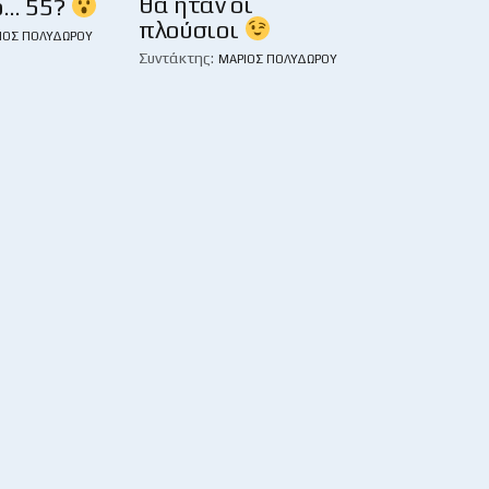
θα ήταν οι
ο… 55?
πλούσιοι
ΙΟΣ ΠΟΛΥΔΏΡΟΥ
Συντάκτης:
ΜΆΡΙΟΣ ΠΟΛΥΔΏΡΟΥ