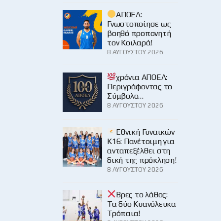
ΑΠΟΕΛ:
Γνωστοποίησε ως
βοηθό προπονητή
τον Κοιλαρά!
8 ΑΥΓΟΎΣΤΟΥ 2026
χρόνια ΑΠΟΕΛ:
Περιγράφοντας το
Σύμβολο…
8 ΑΥΓΟΎΣΤΟΥ 2026
Εθνική Γυναικών
Κ16: Πανέτοιμη για
ανταπεξέλθει στη
δική της πρόκληση!
8 ΑΥΓΟΎΣΤΟΥ 2026
Βρες το λάθος:
Τα δύο Κυανόλευκα
Τρόπαια!