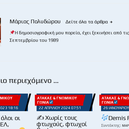
Μάριος Πολυδώρου
Δείτε όλα τα άρθρα
Η δημοσιογραφική μου πορεία, έχει ξεκινήσει από τις
Σεπτεμβρίου του 1989
ο περιεχόμενο …
ΩΜΙΚΟΎ
ΑΤΆΚΑΣ & ΓΝΩΜΙΚΟΎ
ΑΤΆΚΑΣ & ΓΝ
ΓΩΝΊΑ
ΓΩΝΊΑ
2023 18:16
22 ΑΠΡΙΛΊΟΥ 2024 07:51
26 ΙΑΝΟΥΑΡΊΟΥ
✍
Χωρίς τους
όλοι οι
Demis F
φτωχούς, φτωχοί
ΑΕΛ,
Συντάκτης:
ΜΆΡ