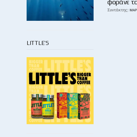
φοράνε τ
Συντάκτης:
ΜΆΡ
LITTLE’S