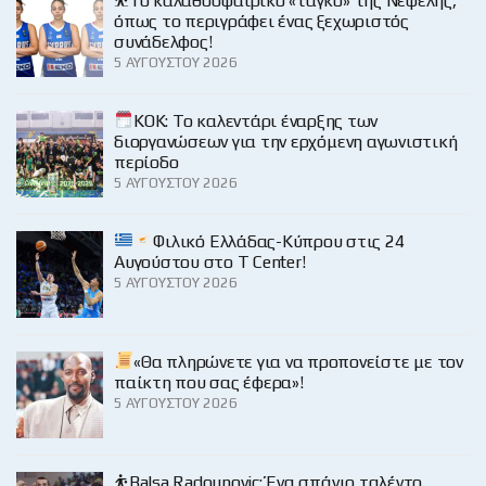
⛹️‍Το καλαθοσφαιρικό «ταγκό» της Νεφέλης,
όπως το περιγράφει ένας ξεχωριστός
συνάδελφος!
5 ΑΥΓΟΎΣΤΟΥ 2026
KOK: Το καλεντάρι έναρξης των
διοργανώσεων για την ερχόμενη αγωνιστική
περίοδο
5 ΑΥΓΟΎΣΤΟΥ 2026
Φιλικό Ελλάδας-Κύπρου στις 24
Αυγούστου στο Τ Center!
5 ΑΥΓΟΎΣΤΟΥ 2026
«Θα πληρώνετε για να προπονείστε με τον
παίκτη που σας έφερα»!
5 ΑΥΓΟΎΣΤΟΥ 2026
⛹️Balsa Radounovic: Ένα σπάνιο ταλέντο…