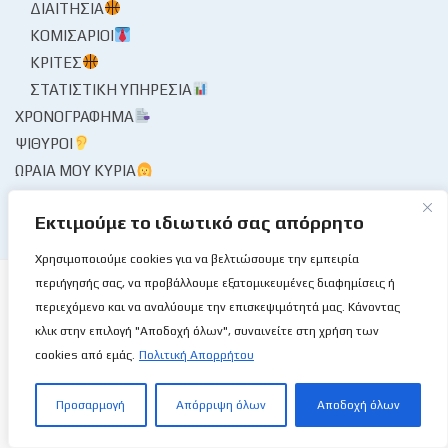
ΔΙΑΙΤΗΣΊΑ
ΚΟΜΙΣΆΡΙΟΙ
ΚΡΙΤΈΣ
ΣΤΑΤΙΣΤΙΚΉ ΥΠΗΡΕΣΊΑ
ΧΡΟΝΟΓΡΆΦΗΜΑ
ΨΊΘΥΡΟΙ
ΩΡΑΊΑ ΜΟΥ ΚΥΡΊΑ
Εκτιμούμε το ιδιωτικό σας απόρρητο
Χρησιμοποιούμε cookies για να βελτιώσουμε την εμπειρία
περιήγησής σας, να προβάλλουμε εξατομικευμένες διαφημίσεις ή
περιεχόμενο και να αναλύουμε την επισκεψιμότητά μας. Κάνοντας
κλικ στην επιλογή "Αποδοχή όλων", συναινείτε στη χρήση των
Το Basketball Stories στις επάλξεις!
cookies από εμάς.
Πολιτική Απορρήτου
Προσαρμογή
Απόρριψη όλων
Αποδοχή όλων
Μια νέα ιστοσελίδα εμφανίζεται σήμερα μπροστά στις οθόνες
σας, η basketballstoriescy.com.