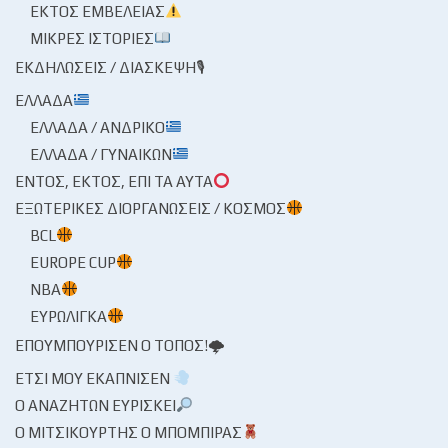
ΕΚΤΌΣ ΕΜΒΈΛΕΙΑΣ
ΜΙΚΡΈΣ ΙΣΤΟΡΊΕΣ
ΕΚΔΗΛΏΣΕΙΣ / ΔΙΆΣΚΕΨΗ🎙
ΕΛΛΆΔΑ
ΕΛΛΆΔΑ / ΑΝΔΡΙΚΌ
ΕΛΛΆΔΑ / ΓΥΝΑΙΚΏΝ
ΕΝΤΌΣ, ΕΚΤΌΣ, ΕΠΊ ΤΑ ΑΥΤΆ
ΕΞΩΤΕΡΙΚΈΣ ΔΙΟΡΓΑΝΏΣΕΙΣ / ΚΌΣΜΟΣ
BCL
EUROPE CUP
NBA
ΕΥΡΩΛΊΓΚΑ
ΕΠΟΥΜΠΟΎΡΙΣΕΝ Ο ΤΌΠΟΣ!🌩
ΈΤΣΙ ΜΟΥ ΕΚΆΠΝΙΣΕΝ
Ο ΑΝΑΖΗΤΏΝ ΕΥΡΊΣΚΕΙ
Ο ΜΙΤΣΙΚΟΥΡΤΉΣ Ο ΜΠΌΜΠΙΡΑΣ