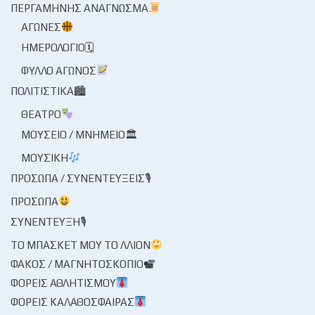
ΠΕΡΓΑΜΗΝΉΣ ΑΝΆΓΝΩΣΜΑ
ΑΓΏΝΕΣ
ΗΜΕΡΟΛΌΓΙΟ🗓
ΦΎΛΛΟ ΑΓΏΝΟΣ
ΠΟΛΙΤΙΣΤΙΚΆ🏙
ΘΈΑΤΡΟ
ΜΟΥΣΕΊΟ / ΜΝΗΜΕΊΟ🏛
ΜΟΥΣΙΚΉ
ΠΡΌΣΩΠΑ / ΣΥΝΕΝΤΕΎΞΕΙΣ🎙
ΠΡΌΣΩΠΑ
ΣΥΝΈΝΤΕΥΞΗ🎙
ΤΟ ΜΠΆΣΚΕΤ ΜΟΥ ΤΟ ΛΛΊΟΝ
ΦΑΚΌΣ / ΜΑΓΝΗΤΟΣΚΌΠΙΟ
ΦΟΡΕΊΣ ΑΘΛΗΤΙΣΜΟΎ
ΦΟΡΕΊΣ ΚΑΛΑΘΌΣΦΑΙΡΑΣ