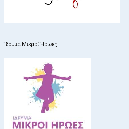
Ίδρυμα Μικροί Ήρωες