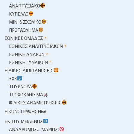
ΑΝΑΠΤΥΞΙΑΚΌ
ΚΎΠΕΛΛΟ
ΜΊΝΙ & ΣΧΟΛΙΚΌ
ΠΡΩΤΆΘΛΗΜΑ
ΕΘΝΙΚΈΣ ΟΜΆΔΕΣ
ΕΘΝΙΚΈΣ ΑΝΑΠΤΥΞΙΑΚΏΝ
ΕΘΝΙΚΉ ΑΝΔΡΏΝ
ΕΘΝΙΚΉ ΓΥΝΑΙΚΏΝ
ΕΙΔΙΚΈΣ ΔΙΟΡΓΑΝΏΣΕΙΣ
3X3
ΤΟΥΡΝΟΥΆ
ΤΡΟΧΟΚΆΘΙΣΜΑ
ΦΙΛΙΚΈΣ ΑΝΑΜΕΤΡΉΣΕΙΣ
ΕΙΚΟΝΟΓΡΆΦΗΣΗ🖼
ΕΚ ΤΟΥ ΜΗΔΕΝΌΣ
ΑΝΆΔΡΟΜΟΣ… ΜΆΡΙΟΣ!