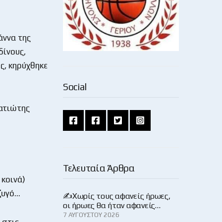
άννα της
δίνους,
ς, κηρύχθηκε
Social
ρατιώτης
Τελευταία Άρθρα
 κοινά)
ζυγό…
✍️Χωρίς τους αφανείς ήρωες,
οι ήρωες θα ήταν αφανείς…
7 ΑΥΓΟΎΣΤΟΥ 2026
 στις