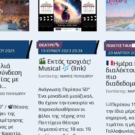
ΘΈΑΤΡΟ
ΠΟΛΙΤΙΣΤΙΚΆ
ΟΥ 2025
19 ΙΟΥΝΊΟΥ 2023 20:34
20 ΜΑΡΤΊΟΥ 2
Εκτός τροχιάς!
Ημέρα 
λιά
Musical
(link)
διαλέκτου
σύνδεση
πιο
Συντάκτης:
ΜΆΡΙΟΣ ΠΟΛΥΔΏΡΟΥ
ίας με
διαδεδομ
ο…
Ανάγνωση: Περίπου 50“
Συντάκτης:
ΜΆΡ
ΙΟΣ ΠΟΛΥΔΏΡΟΥ
Ένα μοναδικό μιούζικαλ,
θα έχουν την ευκαιρία να
Περίπου 1
0″ /
Θέαση:
παρακολουθήσουν οι
την ίδια μέρ
ψει της
φίλοι της τέχνης στο
σημερινή, κα
αμέτρησης
Παττίχειο Θέατρο
τιμάται η μ
μας με
Λεμεσού στις 18 και 19
Γαλλοφωνίας,
 Κροατία,