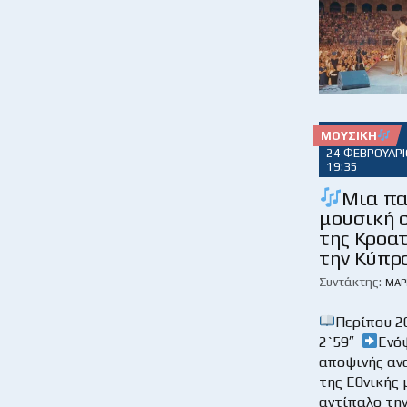
ΜΟΥΣΙΚΉ
24 ΦΕΒΡΟΥΑΡΊ
19:35
Μια πα
μουσική 
της Κροατ
την Κύπρ
Συντάκτης:
ΜΆΡ
Περίπου 2
2`59″
Ενό
αποψινής αν
της Εθνικής 
αντίπαλο την