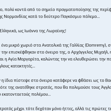
ίο, πολύ κοντά από το σημείο πραγματοποίησης της περί
ς Νορμανδίας κατά το δεύτερο Παγκόσμιο πόλεμο…
Ελληνικά, ως Ιωάννα της Λωραίνης!
 ένα μικρό χωριό στα Ανατολικά της Γαλλίας (Domremy), σ
 την επισκέφθηκαν στο όνειρο της, ο Αρχάγγελος Μιχαήλ, 
και η Αγία Μαργαρίτα, καλώντας την να ελευθερώσει την π
γλους κατακτητές…
 η ίδια πίστεψε στο όνειρο κατάφερε να φθάσει ως το Βα
 τότε της ανατέθηκε στρατός, που θα πολεμούσε τους Άγγλο
υ εκατονταετούς πολέμου…
τρατός μέχρι τότε δεχόταν μόνο ήττες, αλλά τις πρώτες το