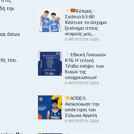
δή την
Κύπρος-
Σκόπια 63-82:
Κόστισε το άσχημο
ξεκίνημα στους
νεαρούς μας…
 και όσων
6 ΑΥΓΟΎΣΤΟΥ 2026
Εθνική Γυναικών
ός του,
Κ16: Η τελική
12αδα ενόψει των
δικών της
υποχρεώσεων!
6 ΑΥΓΟΎΣΤΟΥ 2026
ΑΠΟΕΛ:
Ανακοίνωσε την
απόκτηση του
Σόλωνα Αγγελή
6 ΑΥΓΟΎΣΤΟΥ 2026