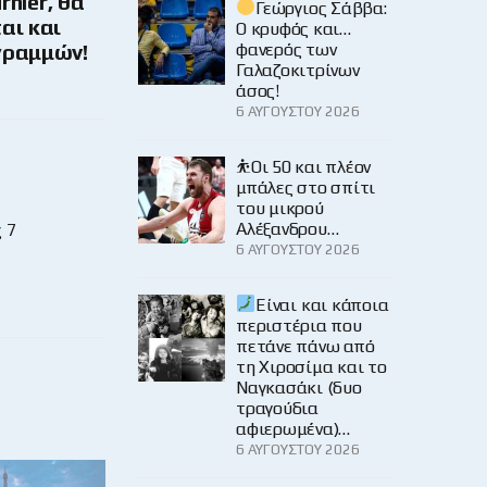
rnier, θα
Γεώργιος Σάββα:
αι και
Ο κρυφός και…
φανερός των
γραμμών!
Γαλαζοκιτρίνων
άσος!
6 ΑΥΓΟΎΣΤΟΥ 2026
⛹️Οι 50 και πλέον
μπάλες στο σπίτι
του μικρού
Αλέξανδρου…
 7
6 ΑΥΓΟΎΣΤΟΥ 2026
Είναι και κάποια
περιστέρια που
πετάνε πάνω από
τη Χιροσίμα και το
Ναγκασάκι (δυο
τραγούδια
αφιερωμένα)…
6 ΑΥΓΟΎΣΤΟΥ 2026