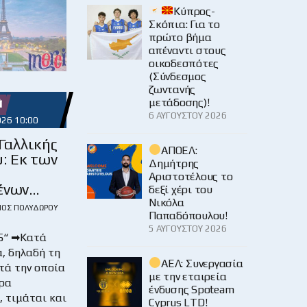
Κύπρος-
Σκόπια: Για το
πρώτο βήμα
απέναντι στους
οικοδεσπότες
(Σύνδεσμος
ζωντανής
μετάδοσης)!

6 ΑΥΓΟΎΣΤΟΥ 2026
026 10:00
Γαλλικής
ΑΠΟΕΛ:
: Εκ των
Δημήτρης
Αριστοτέλους το
ένων…
δεξί χέρι του
Νικόλα
ΙΟΣ ΠΟΛΥΔΏΡΟΥ
Παπαδόπουλου!
5 ΑΥΓΟΎΣΤΟΥ 2026
5“ ➡Κατά
α, δηλαδή τη
ΑΕΛ: Συνεργασία
τά την οποία
με την εταιρεία
έρα
ένδυσης Spoteam
 τιμάται και
Cyprus LTD!