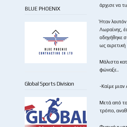
άρχισε να τ
BLUE PHOENIX
Ήταν λοιπόν
Λωραίνης, έ
οδηγήθηκε σ
ως αιρετική
Μάλιστα κατ
φώναξε..
Global Sports Division
-Καίμε μιαν 
Μετά από το 
τρόπο, αναθ
Φυσικά η ισ