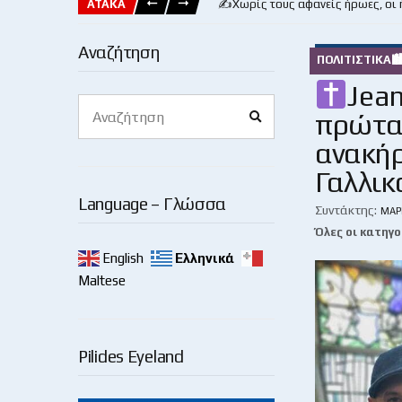
ΑΤΑΚΑ
✍️Χωρίς τους αφανείς ήρωες, οι
Αναζήτηση
ΠΟΛΙΤΙΣΤΙΚΆ
Jean
Search
πρώτα 
Search
for:
ανακήρ
Γαλλικ
Language – Γλώσσα
Συντάκτης:
ΜΆΡ
Όλες οι κατηγο
English
Ελληνικά
Maltese
Pilides Eyeland