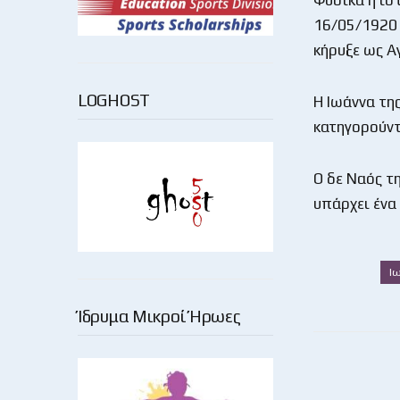
16/05/1920 
κήρυξε ως Αγ
LOGHOST
Η Ιωάννα τη
κατηγορούντ
Ο δε Ναός τ
υπάρχει ένα
Ι
Ίδρυμα Μικροί Ήρωες