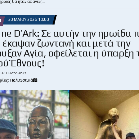
 ήρωες θα ήταν αφανείς…
30 ΜΑΪ́ΟΥ 2026 10:00

ne D’Ark: Σε αυτήν την ηρωίδα 
έκαψαν ζωντανή και μετά την
υξαν Αγία, οφείλεται η ύπαρξη 
ού Έθνους!
ΙΟΣ ΠΟΛΥΔΏΡΟΥ
ρίες:
Πολιτιστικά🏙