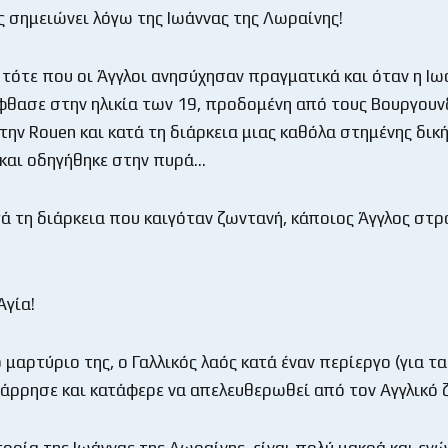
ις σημειώνει λόγω της Ιωάννας της Λωραίνης!
 τότε που οι Άγγλοι ανησύχησαν πραγματικά και όταν η Ιω
φθασε στην ηλικία των 19, προδομένη από τους Βουργουν
την Rouen και κατά τη διάρκεια μιας καθόλα στημένης δική
 και οδηγήθηκε στην πυρά…
ά τη διάρκεια που καιγόταν ζωντανή, κάποιος Άγγλος στ
Αγία!
μαρτύριο της, ο Γαλλικός λαός κατά έναν περίεργο (για τα
άρρησε και κατάφερε να απελευθερωθεί από τον Αγγλικό 
τορία της Ιωάννας της Λωραίνης, είναι πολύ μακρά και ενώ