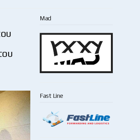
Mad
που
του
Fast Line