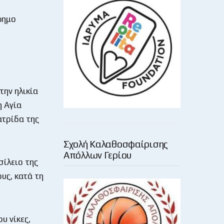
φημο
την ηλικία
η Αγία
ατρίδα της
Σχολή Καλαθοσφαίρισης
Απόλλων Γερίου
σίλειο της
υς, κατά τη
υ νίκες,