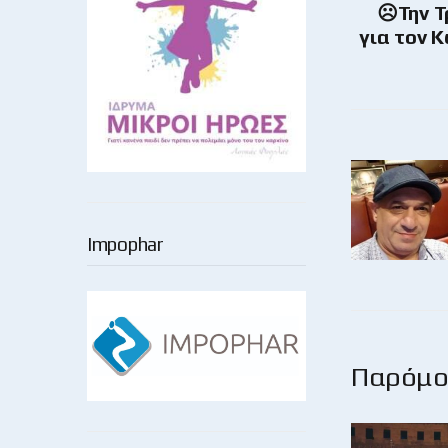
☹Την Τ
για τον 
Impophar
Παρόμοι