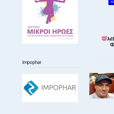
Κ
λέ
Φ
Impophar