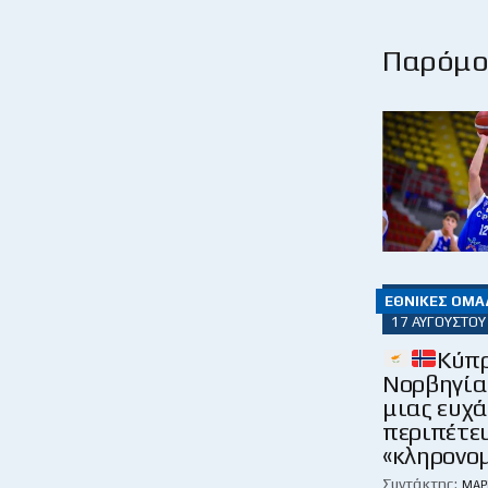
Παρόμοι
ΕΘΝΙΚΈΣ ΟΜΆ
17 ΑΥΓΟΎΣΤΟΥ
Κύπρ
Νορβηγία:
μιας ευχ
περιπέτε
«κληρονομ
Συντάκτης:
ΜΆΡ