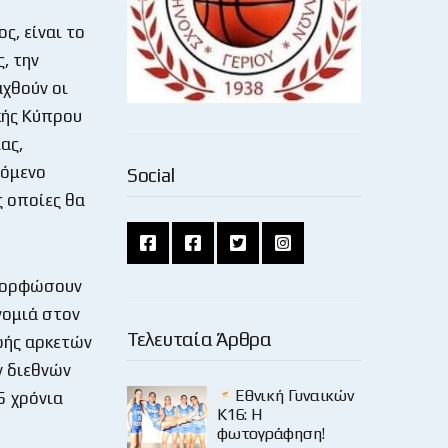
ς, είναι το
, την
αχθούν οι
ικής Κύπρου
ας,
πόμενο
Social
 οποίες θα
αμορφώσουν
νομιά στον
Τελευταία Άρθρα
ωής αρκετών
ν διεθνών
Εθνική Γυναικών
5 χρόνια
Κ16: Η
φωτογράφηση!