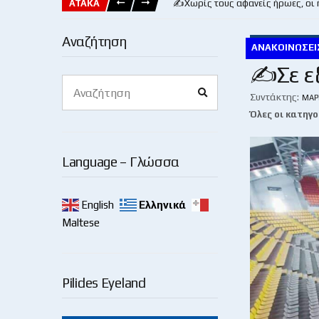
ΑΤΑΚΑ
✍️Χωρίς τους αφανείς ήρωες, οι
Αναζήτηση
ΑΝΑΚΟΙΝΏΣΕΙ
✍Σε εξ
Search
Search
for:
Συντάκτης:
ΜΆΡ
Όλες οι κατηγο
Language – Γλώσσα
English
Ελληνικά
Maltese
Pilides Eyeland