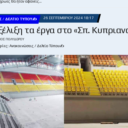
 ήρωες θα ήταν αφανείς…
26 ΣΕΠΤΕΜΒΡΊΟΥ 2024 18:17
Σ / ΔΕΛΤΊΟ ΤΎΠΟΥ✍
έλιξη τα έργα στο «Σπ. Κυπριαν
ΙΟΣ ΠΟΛΥΔΏΡΟΥ
ρίες:
Ανακοινώσεις / Δελτίο Τύπου✍