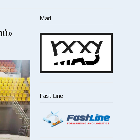
Mad
ού»
Fast Line