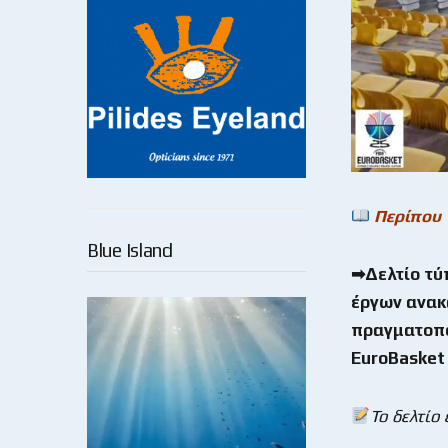
Περίπου
Blue Island
➡Δελτίο τύ
έργων ανακ
πραγματοποι
EuroBasket
Το δελτίο