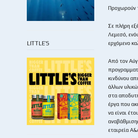
Προχωρούν τ
Σε πλήρη εξ
Λεμεσό, ενό
LITTLE’S
ερχόμενο κα
Από τον Αύγ
προγραμματι
κινδύνου απ
άλλων υλικώ
στα αποδυτή
έργα που ακ
να είναι έτο
αναβάθμισης
εταιρεία Α