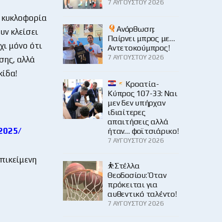
7 ΑΥΓΟΎΣΤΟΥ 2026
ε κυκλοφορία
Ανόρθωση:
υν κλείσει
Παίρνει μπρος με…
χι μόνο ότι
Αντετοκούμπρος!
7 ΑΥΓΟΎΣΤΟΥ 2026
σης, αλλά
κίδα!
Κροατία-
Κύπρος 107-33: Ναι
μεν δεν υπήρχαν
ιδιαίτερες
απαιτήσεις αλλά
2025/
ήταν… φοϊτσιάρικο!
7 ΑΥΓΟΎΣΤΟΥ 2026
επικείμενη
⛹️Στέλλα
Θεοδοσίου: Όταν
πρόκειται για
αυθεντικό ταλέντο!
7 ΑΥΓΟΎΣΤΟΥ 2026