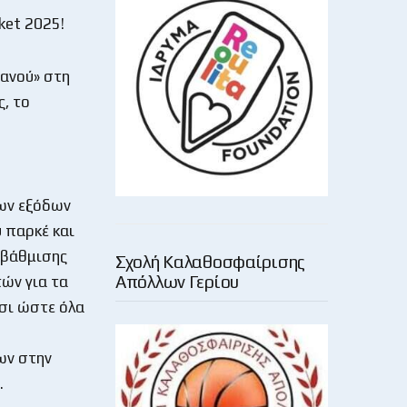
ket 2025!
ιανού» στη
ς, το
έων εξόδων
 παρκέ και
αβάθμισης
Σχολή Καλαθοσφαίρισης
Απόλλων Γερίου
ών για τα
τσι ώστε όλα
ων στην
.