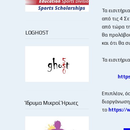
Τα εισιτήρι
από τις 4 Σε
από τώρα τη
LOGHOST
θα προλάβου
και ότι θα σ
Τα εισιτήρι
http
Επιπλέον, ό
διοργάνωση,
Ίδρυμα Μικροί Ήρωες
το
https:/