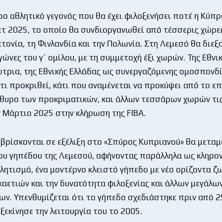
ο αθλητικό γεγονός που θα έχει φιλοξενήσει ποτέ η Κύπρο
 2025, το οποίο θα συνδιοργανωθεί από τέσσερις χώρες
τονία, τη Φινλανδία και την Πολωνία. Στη Λεμεσό θα διεξ
γώνες του γ΄ ομίλου, με τη συμμετοχή έξι χωρών. Της Εθν
τρια, της Εθνικής Ελλάδας ως συνεργαζόμενης ομοσπονδί
τι προκριθεί, κάτι που αναμένεται να προκύψει από το ε
θυρο των προκριματικών, και άλλων τεσσάρων χωρών τις
 Μάρτιο 2025 στην κλήρωση της FIBA.
 βρίσκονται σε εξέλιξη στο «Σπύρος Κυπριανού» θα μετ
του γηπέδου της Λεμεσού, αφήνοντας παράλληλα ως κληρο
λητισμό, ένα μοντέρνο κλειστό γήπεδο με νέο ορίζοντα ζ
καετιών και την δυνατότητα φιλοξενίας και άλλων μεγάλω
ν. Υπενθυμίζεται ότι το γήπεδο σχεδιάστηκε πριν από 2
ξεκίνησε την λειτουργία του το 2005.