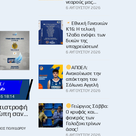
νεαρούς μας…
6 ΑΥΓΟΎΣΤΟΥ 2026
Εθνική Γυναικών
Κ16: Η τελική
12αδα ενόψει των
δικών της
υποχρεώσεων!
6 ΑΥΓΟΎΣΤΟΥ 2026
ΑΠΟΕΛ:
Ανακοίνωσε την
απόκτηση του
 /
Σόλωνα Αγγελή
Υ✍
6 ΑΥΓΟΎΣΤΟΥ 2026
26 18:14
πιστροφή
Γεώργιος Σάββα:
Ο κρυφός και…
ώπη σαν…
φανερός των
Γαλαζοκιτρίνων
άσος!
ΙΟΣ ΠΟΛΥΔΏΡΟΥ
6 ΑΥΓΟΎΣΤΟΥ 2026