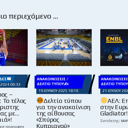
ο περιεχόμενο …
ΔΕΣ
ΑΝΑΚΟΙΝΏΣΕΙΣ /
ΑΝΑΚΟΙΝΏΣΕΙΣ
ΔΕΛΤΊΟ ΤΎΠΟΥ✍
ΔΕΛΤΊΟ ΤΎΠΟ
 2024 06:33
19 ΙΟΥΝΊΟΥ 2025 18:10
21 ΙΟΥΛΊΟΥ 20
ος –
 Το τέλος
Δελτίο τύπου
ΑΕΛ: Ε
άριστης
για την ανακαίνιση
στην Ευρ
ιας με…
της αίθουσας
Gladiator!
ιά»!
«Σπύρος
Συντάκτης:
ΜΆΡ
Κυπριανού»
ΙΟΣ ΠΟΛΥΔΏΡΟΥ