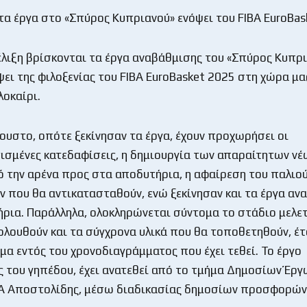
α έργα στο «Σπύρος Κυπριανού» ενόψει του FIBA EuroBas
έλιξη βρίσκονται τα έργα αναβάθμισης του «Σπύρος Κυπρ
ψει της φιλοξενίας του FIBA EuroBasket 2025 στη χώρα μα
λοκαίρι.
ουστο, οπότε ξεκίνησαν τα έργα, έχουν προχωρήσει οι
σμένες κατεδαφίσεις, η δημιουργία των απαραίτητων ν
ό την αρένα προς στα αποδυτήρια, η αφαίρεση του παλιού
ν που θα αντικατασταθούν, ενώ ξεκίνησαν και τα έργα αν
ρια. Παράλληλα, ολοκληρώνεται σύντομα το στάδιο μελετ
ολουθούν και τα σύγχρονα υλικά που θα τοποθετηθούν, έ
ιμα εντός του χρονοδιαγράμματος που έχει τεθεί. Το έργο
 του γηπέδου, έχει ανατεθεί από το τμήμα Δημοσίων Έργ
&Α Αποστολίδης, μέσω διαδικασίας δημοσίων προσφορών