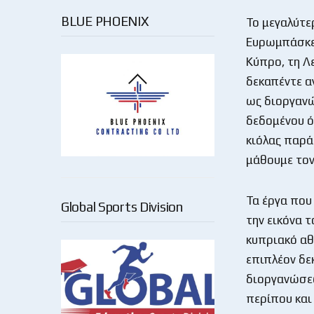
BLUE PHOENIX
Το μεγαλύτερ
Ευρωμπάσκετ
Κύπρο, τη Λε
δεκαπέντε α
ως διοργανώ
δεδομένου ό
κιόλας παρά
μάθουμε τον
Τα έργα που
Global Sports Division
την εικόνα 
κυπριακό αθ
επιπλέον δε
διοργανώσεω
περίπου και 