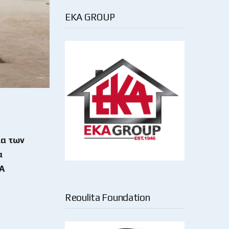
EKA GROUP
ία των
α
A
Reoulita Foundation