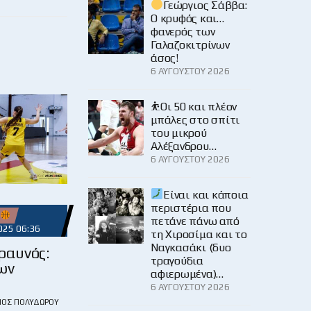
Γεώργιος Σάββα:
Ο κρυφός και…
φανερός των
Γαλαζοκιτρίνων
άσος!
6 ΑΥΓΟΎΣΤΟΥ 2026
⛹️Οι 50 και πλέον
μπάλες στο σπίτι
του μικρού
Αλέξανδρου…
6 ΑΥΓΟΎΣΤΟΥ 2026
Είναι και κάποια
περιστέρια που
πετάνε πάνω από
025 06:36
τη Χιροσίμα και το
Ναγκασάκι (δυο
ραυνός:
τραγούδια
ων
αφιερωμένα)…
6 ΑΥΓΟΎΣΤΟΥ 2026
ΙΟΣ ΠΟΛΥΔΏΡΟΥ