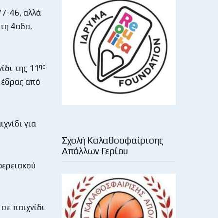
77-46, αλλά
τη 4αδα,
ης
ίδι της 11
ς έδρας από
ιχνίδι για
Σχολή Καλαθοσφαίρισης
Απόλλων Γερίου
ερειακού
 σε παιχνίδι