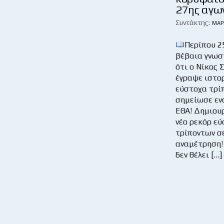
27ης αγω
Συντάκτης:
ΜΆΡ
Περίπου 2
βέβαια γνωσ
ότι ο Νίκος 
έγραψε ιστορ
εύστοχα τρί
σημείωσε εν
ΕΘΑ! Δημιου
νέο ρεκόρ ε
τρίποντων σ
αναμέτρηση!
δεν θέλει […]