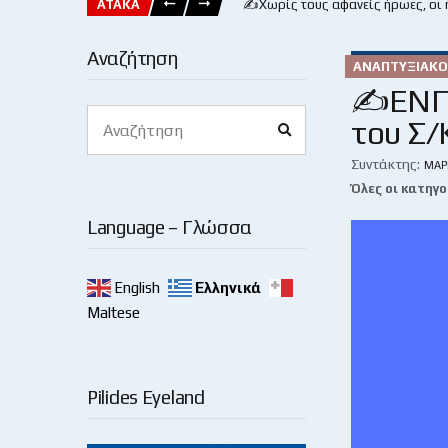
ΑΤΑΚΑ
✍️Χωρίς τους αφανείς ήρωες, οι
Αναζήτηση
ΑΝΑΠΤΥΞΙΑΚΌ
✍ΕΝΠ: 
Search
του Σ/
Search
for:
Συντάκτης:
ΜΆΡ
Όλες οι κατηγο
Language – Γλώσσα
English
Ελληνικά
Maltese
Pilides Eyeland