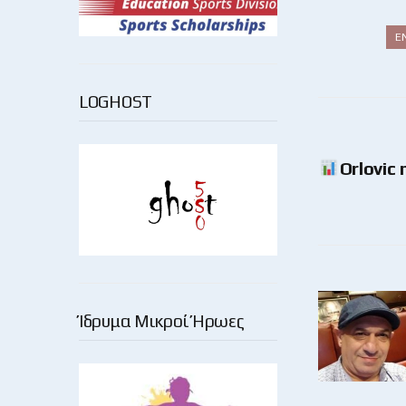
Ε
LOGHOST
Orlovic
Ίδρυμα Μικροί Ήρωες