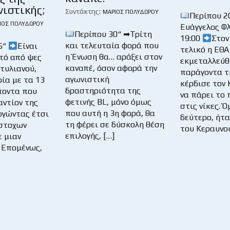
νιστικής;
Συντάκτης:
ΜΆΡΙΟΣ ΠΟΛΥΔΏΡΟΥ
Περίπου 20
ΙΟΣ ΠΟΛΥΔΏΡΟΥ
Ευάγγελος 
Περίπου 30“ ➡Τρίτη
19:00
Στον
και τελευταία φορά που
5“
Είναι
τελικό η ΕΘΑ
η Ένωση θα… αράξει στον
τό από ψες
εκμεταλλεύθ
καναπέ, όσον αφορά την
Στυλιανού,
παράγοντα τ
αγωνιστική
ία με τα 13
κέρδισε τον 
δραστηριότητα της
ποντα που
να πάρει το
φετινής BL, μόνο όμως
αντίον της
στις νίκες. 
που αυτή η 3η φορά, θα
ργώντας έτσι
δεύτερο, ήτα
τη φέρει σε δύσκολη θέση
ύστοχων
του Κεραυνού
επιλογής, […]
ε μιαν
 Επομένως,