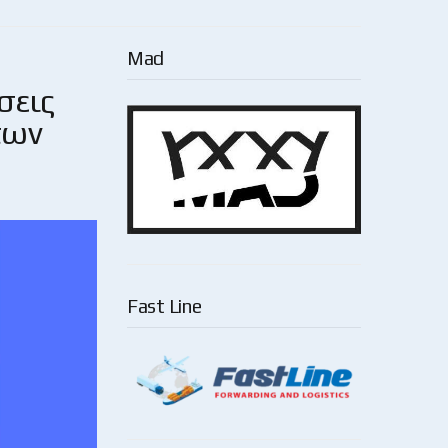
Mad
σεις
των
Fast Line