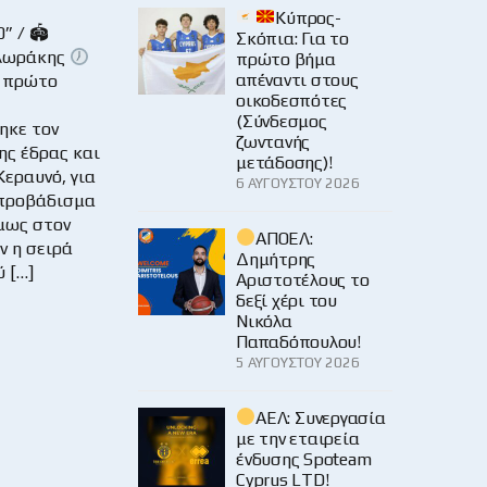
Κύπρος-
” / 🏟
Σκόπια: Για το
Φλωράκης
πρώτο βήμα
απέναντι στους
 πρώτο
οικοδεσπότες
(Σύνδεσμος
ηκε τον
ζωντανής
ης έδρας και
μετάδοσης)!
Κεραυνό, για
6 ΑΥΓΟΎΣΤΟΥ 2026
 προβάδισμα
Όμως στον
ΑΠΟΕΛ:
ν η σειρά
Δημήτρης
 […]
Αριστοτέλους το
δεξί χέρι του
Νικόλα
Παπαδόπουλου!
5 ΑΥΓΟΎΣΤΟΥ 2026
ΑΕΛ: Συνεργασία
με την εταιρεία
ένδυσης Spoteam
Cyprus LTD!