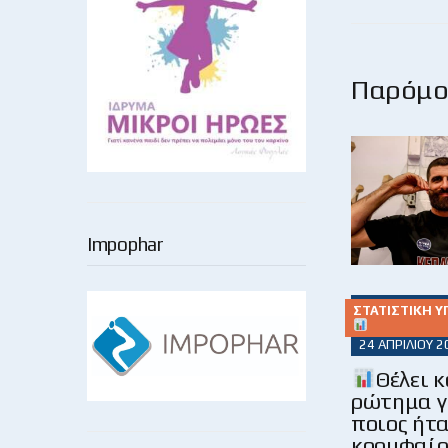
Παρόμοι
Impophar
ΣΤΑΤΙΣΤΙΚΉ Υ
24 ΑΠΡΙΛΊΟΥ 2
Θέλει 
ρώτημα γ
ποιος ήτα
κορυφαίο