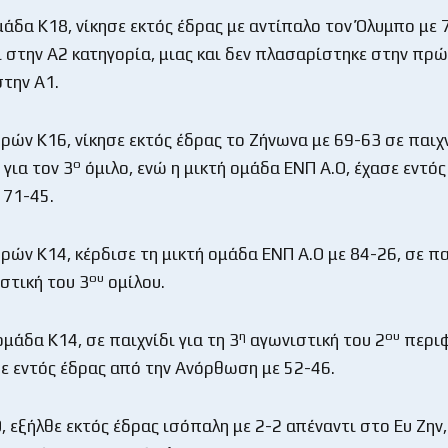
μάδα Κ18, νίκησε εκτός έδρας με αντίπαλο τον Όλυμπο με 
ι στην Α2 κατηγορία, μιας και δεν πλασαρίστηκε στην πρώ
στην Α1.
ρών Κ16, νίκησε εκτός έδρας το Ζήνωνα με 69-63 σε παιχν
ο
 για τον 3
όμιλο, ενώ η μικτή ομάδα ΕΝΠ Α.Ο, έχασε εντό
 71-45.
ρών Κ14, κέρδισε τη μικτή ομάδα ΕΝΠ Α.Ο με 84-26, σε πα
ου
στική του 3
ομίλου.
η
ου
ομάδα Κ14, σε παιχνίδι για τη 3
αγωνιστική του 2
περιφ
σε εντός έδρας από την Ανόρθωση με 52-46.
 εξήλθε εκτός έδρας ισόπαλη με 2-2 απέναντι στο Ευ Ζην,