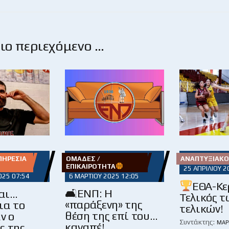
ο περιεχόμενο …
ΠΗΡΕΣΊΑ
ΟΜΆΔΕΣ /
ΑΝΑΠΤΥΞΙΑΚΌ
ΕΠΙΚΑΙΡΌΤΗΤΑ
25 ΑΠΡΙΛΊΟΥ 2
025 07:54
6 ΜΑΡΤΊΟΥ 2025 12:05
ΕΘΑ-Κε
🛋ΕΝΠ: Η
και…
Τελικός τ
«παράξενη» της
ια το
τελικών!
θέση της επί του…
ν ο
Συντάκτης:
ΜΆΡ
καναπέ!
ς της