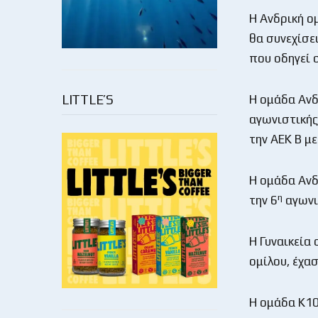
Η Ανδρική ο
θα συνεχίσε
που οδηγεί 
LITTLE’S
Η ομάδα Ανδ
αγωνιστικής
την ΑΕΚ Β με
Η ομάδα Ανδ
η
την 6
αγωνι
Η Γυναικεία 
ομίλου, έχα
Η ομάδα Κ10,