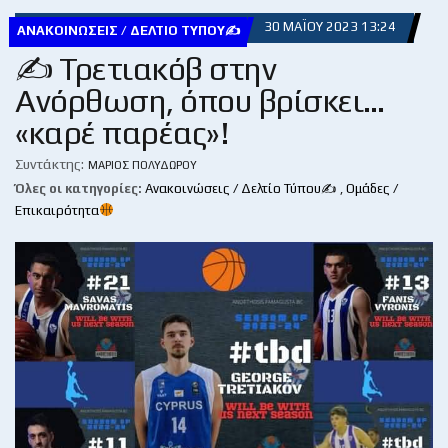
30 ΜΑΪ́ΟΥ 2023 13:24
ΑΝΑΚΟΙΝΏΣΕΙΣ / ΔΕΛΤΊΟ ΤΎΠΟΥ✍
✍ Τρετιακόβ στην
Ανόρθωση, όπου βρίσκει…
«καρέ παρέας»!
Συντάκτης:
ΜΆΡΙΟΣ ΠΟΛΥΔΏΡΟΥ
Όλες οι κατηγορίες:
Ανακοινώσεις / Δελτίο Τύπου✍
,
Ομάδες /
Επικαιρότητα