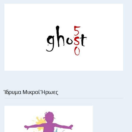
Ίδρυμα Μικροί Ήρωες