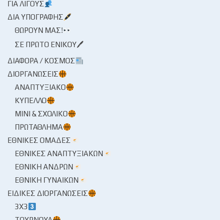
ΓΙΑ ΛΊΓΟΥΣ
ΔΙΑ ΥΠΟΓΡΑΦΉΣ
ΘΩΡΟΎΝ ΜΑΣ!
ΣΕ ΠΡΏΤΟ ΕΝΙΚΟΎ🖊
ΔΙΆΦΟΡΑ / ΚΌΣΜΟΣ
ΔΙΟΡΓΑΝΏΣΕΙΣ
ΑΝΑΠΤΥΞΙΑΚΌ
ΚΎΠΕΛΛΟ
ΜΊΝΙ & ΣΧΟΛΙΚΌ
ΠΡΩΤΆΘΛΗΜΑ
ΕΘΝΙΚΈΣ ΟΜΆΔΕΣ
ΕΘΝΙΚΈΣ ΑΝΑΠΤΥΞΙΑΚΏΝ
ΕΘΝΙΚΉ ΑΝΔΡΏΝ
ΕΘΝΙΚΉ ΓΥΝΑΙΚΏΝ
ΕΙΔΙΚΈΣ ΔΙΟΡΓΑΝΏΣΕΙΣ
3X3
ΤΟΥΡΝΟΥΆ