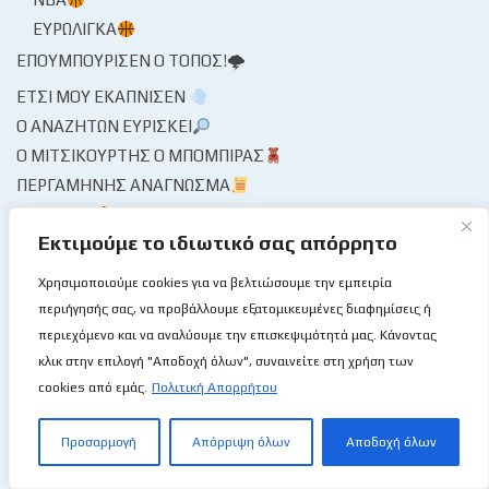
ΕΥΡΩΛΊΓΚΑ
ΕΠΟΥΜΠΟΎΡΙΣΕΝ Ο ΤΌΠΟΣ!🌩
ΈΤΣΙ ΜΟΥ ΕΚΆΠΝΙΣΕΝ
Ο ΑΝΑΖΗΤΏΝ ΕΥΡΊΣΚΕΙ
Ο ΜΙΤΣΙΚΟΥΡΤΉΣ Ο ΜΠΌΜΠΙΡΑΣ
ΠΕΡΓΑΜΗΝΉΣ ΑΝΆΓΝΩΣΜΑ
ΑΓΏΝΕΣ
Εκτιμούμε το ιδιωτικό σας απόρρητο
ΗΜΕΡΟΛΌΓΙΟ🗓
ΦΎΛΛΟ ΑΓΏΝΟΣ
Χρησιμοποιούμε cookies για να βελτιώσουμε την εμπειρία
περιήγησής σας, να προβάλλουμε εξατομικευμένες διαφημίσεις ή
ΠΟΛΙΤΙΣΤΙΚΆ🏙
περιεχόμενο και να αναλύουμε την επισκεψιμότητά μας. Κάνοντας
ΘΈΑΤΡΟ
κλικ στην επιλογή "Αποδοχή όλων", συναινείτε στη χρήση των
ΜΟΥΣΕΊΟ / ΜΝΗΜΕΊΟ🏛
cookies από εμάς.
Πολιτική Απορρήτου
ΜΟΥΣΙΚΉ
Προσαρμογή
Απόρριψη όλων
Αποδοχή όλων
ΠΡΌΣΩΠΑ / ΣΥΝΕΝΤΕΎΞΕΙΣ🎙
ΠΡΌΣΩΠΑ