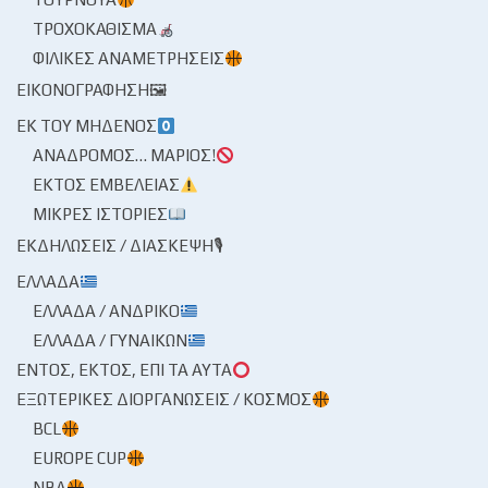
ΤΡΟΧΟΚΆΘΙΣΜΑ
ΦΙΛΙΚΈΣ ΑΝΑΜΕΤΡΉΣΕΙΣ
ΕΙΚΟΝΟΓΡΆΦΗΣΗ🖼
ΕΚ ΤΟΥ ΜΗΔΕΝΌΣ
ΑΝΆΔΡΟΜΟΣ… ΜΆΡΙΟΣ!
ΕΚΤΌΣ ΕΜΒΈΛΕΙΑΣ
ΜΙΚΡΈΣ ΙΣΤΟΡΊΕΣ
ΕΚΔΗΛΏΣΕΙΣ / ΔΙΆΣΚΕΨΗ🎙
ΕΛΛΆΔΑ
ΕΛΛΆΔΑ / ΑΝΔΡΙΚΌ
ΕΛΛΆΔΑ / ΓΥΝΑΙΚΏΝ
ΕΝΤΌΣ, ΕΚΤΌΣ, ΕΠΊ ΤΑ ΑΥΤΆ
ΕΞΩΤΕΡΙΚΈΣ ΔΙΟΡΓΑΝΏΣΕΙΣ / ΚΌΣΜΟΣ
BCL
EUROPE CUP
NBA