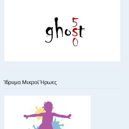
Ίδρυμα Μικροί Ήρωες