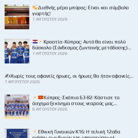
Διεθνής μέρα μπύρας: Είναι και σύμβολο
γιορτής!
7 ΑΥΓΟΎΣΤΟΥ 2026
Κροατία-Κύπρος: Αυτό θα είναι πολύ
δύσκολο (Σύνδεσμος ζωντανής μετάδοσης)…
7 ΑΥΓΟΎΣΤΟΥ 2026
✍️Χωρίς τους αφανείς ήρωες, οι ήρωες θα ήταν αφανείς…
7 ΑΥΓΟΎΣΤΟΥ 2026
Κύπρος-Σκόπια 63-82: Κόστισε το
άσχημο ξεκίνημα στους νεαρούς μας…
6 ΑΥΓΟΎΣΤΟΥ 2026
Εθνική Γυναικών Κ16: Η τελική 12αδα
ενόψει των δικών της υποχρεώσεων!