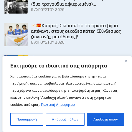
(δυο τραγούδια αφιερωμένα)…
6 ΑΥΓΟΎΣΤΟΥ 2026
Κύπρος-Σκόπια: Για το πρώτο βήμα
απέναντι στους οικοδεσπότες (Σύνδεσμος
ζωντανής μετάδοσης)!
6 ΑΥΓΟΎΣΤΟΥ 2026
ΑΠΟΕΛ: Δημήτρης Αριστοτέλους το δεξί
χέρι του Νικόλα Παπαδόπουλου!
Εκτιμούμε το ιδιωτικό σας απόρρητο
5 ΑΥΓΟΎΣΤΟΥ 2026
Χρησιμοποιούμε cookies για να βελτιώσουμε την εμπειρία
περιήγησής σας, να προβάλλουμε εξατομικευμένες διαφημίσεις ή
περιεχόμενο και να αναλύουμε την επισκεψιμότητά μας. Κάνοντας
κλικ στην επιλογή "Αποδοχή όλων", συναινείτε στη χρήση των
Κατηγορίες
cookies από εμάς.
Πολιτική Απορρήτου
LIGHT MEMORIES
Προσαρμογή
Απόρριψη όλων
Αποδοχή όλων
ΆΛΛΑ ΑΘΛΉΜΑΤΑ