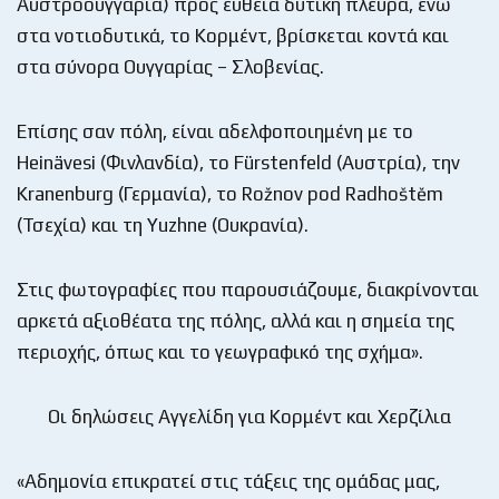
Αυστροουγγαρία) προς ευθεία δυτική πλευρά, ενώ
στα νοτιοδυτικά, το Κορμέντ, βρίσκεται κοντά και
στα σύνορα Ουγγαρίας – Σλοβενίας.
Επίσης σαν πόλη, είναι αδελφοποιημένη με το
Heinävesi (Φινλανδία), το Fürstenfeld (Αυστρία), την
Kranenburg (Γερμανία), το Rožnov pod Radhoštěm
(Τσεχία) και τη Yuzhne (Ουκρανία).
Στις φωτογραφίες που παρουσιάζουμε, διακρίνονται
αρκετά αξιοθέατα της πόλης, αλλά και η σημεία της
περιοχής, όπως και το γεωγραφικό της σχήμα».
Οι δηλώσεις Αγγελίδη για Κορμέντ και Χερζίλια
«Αδημονία επικρατεί στις τάξεις της ομάδας μας,