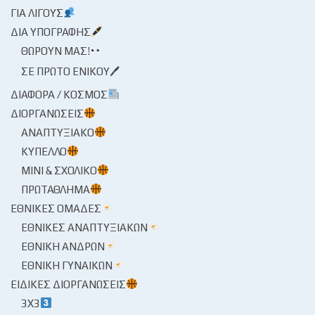
ΓΙΑ ΛΊΓΟΥΣ
ΔΙΑ ΥΠΟΓΡΑΦΉΣ
ΘΩΡΟΎΝ ΜΑΣ!
ΣΕ ΠΡΏΤΟ ΕΝΙΚΟΎ🖊
ΔΙΆΦΟΡΑ / ΚΌΣΜΟΣ
ΔΙΟΡΓΑΝΏΣΕΙΣ
ΑΝΑΠΤΥΞΙΑΚΌ
ΚΎΠΕΛΛΟ
ΜΊΝΙ & ΣΧΟΛΙΚΌ
ΠΡΩΤΆΘΛΗΜΑ
ΕΘΝΙΚΈΣ ΟΜΆΔΕΣ
ΕΘΝΙΚΈΣ ΑΝΑΠΤΥΞΙΑΚΏΝ
ΕΘΝΙΚΉ ΑΝΔΡΏΝ
ΕΘΝΙΚΉ ΓΥΝΑΙΚΏΝ
ΕΙΔΙΚΈΣ ΔΙΟΡΓΑΝΏΣΕΙΣ
3X3