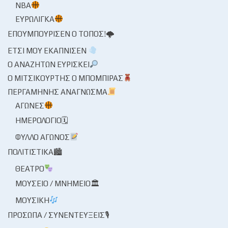
NBA
ΕΥΡΩΛΊΓΚΑ
ΕΠΟΥΜΠΟΎΡΙΣΕΝ Ο ΤΌΠΟΣ!🌩
ΈΤΣΙ ΜΟΥ ΕΚΆΠΝΙΣΕΝ
Ο ΑΝΑΖΗΤΏΝ ΕΥΡΊΣΚΕΙ
Ο ΜΙΤΣΙΚΟΥΡΤΉΣ Ο ΜΠΌΜΠΙΡΑΣ
ΠΕΡΓΑΜΗΝΉΣ ΑΝΆΓΝΩΣΜΑ
ΑΓΏΝΕΣ
ΗΜΕΡΟΛΌΓΙΟ🗓
ΦΎΛΛΟ ΑΓΏΝΟΣ
ΠΟΛΙΤΙΣΤΙΚΆ🏙
ΘΈΑΤΡΟ
ΜΟΥΣΕΊΟ / ΜΝΗΜΕΊΟ🏛
ΜΟΥΣΙΚΉ
ΠΡΌΣΩΠΑ / ΣΥΝΕΝΤΕΎΞΕΙΣ🎙