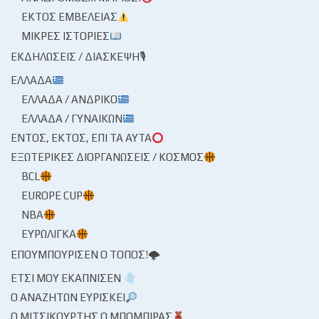
ΕΚΤΌΣ ΕΜΒΈΛΕΙΑΣ
ΜΙΚΡΈΣ ΙΣΤΟΡΊΕΣ
ΕΚΔΗΛΏΣΕΙΣ / ΔΙΆΣΚΕΨΗ🎙
ΕΛΛΆΔΑ
ΕΛΛΆΔΑ / ΑΝΔΡΙΚΌ
ΕΛΛΆΔΑ / ΓΥΝΑΙΚΏΝ
ΕΝΤΌΣ, ΕΚΤΌΣ, ΕΠΊ ΤΑ ΑΥΤΆ
ΕΞΩΤΕΡΙΚΈΣ ΔΙΟΡΓΑΝΏΣΕΙΣ / ΚΌΣΜΟΣ
BCL
EUROPE CUP
NBA
ΕΥΡΩΛΊΓΚΑ
ΕΠΟΥΜΠΟΎΡΙΣΕΝ Ο ΤΌΠΟΣ!🌩
ΈΤΣΙ ΜΟΥ ΕΚΆΠΝΙΣΕΝ
Ο ΑΝΑΖΗΤΏΝ ΕΥΡΊΣΚΕΙ
Ο ΜΙΤΣΙΚΟΥΡΤΉΣ Ο ΜΠΌΜΠΙΡΑΣ