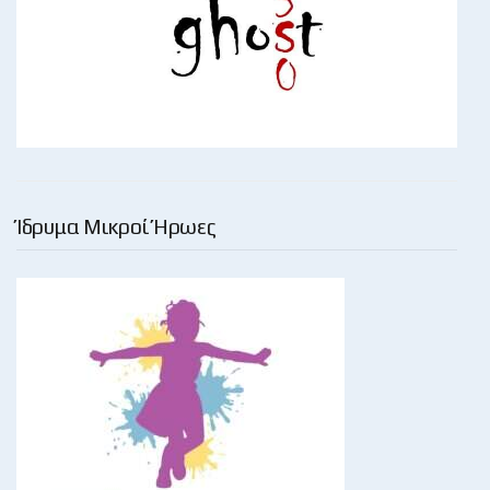
Ίδρυμα Μικροί Ήρωες