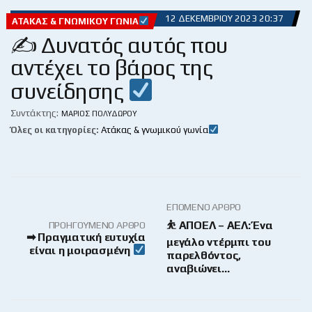
12 ΔΕΚΕΜΒΡΊΟΥ 2023 20:37
ΑΤΆΚΑΣ & ΓΝΩΜΙΚΟΎ ΓΩΝΊΑ
✍ Δυνατός αυτός που
αντέχει το βάρος της
συνείδησης
Συντάκτης:
ΜΆΡΙΟΣ ΠΟΛΥΔΏΡΟΥ
Όλες οι κατηγορίες:
Ατάκας & γνωμικού γωνία
ΕΠΌΜΕΝΟ ΆΡΘΡΟ
⛹ ΑΠΟΕΛ – ΑΕΛ: Ένα
ΠΡΟΗΓΟΎΜΕΝΟ ΆΡΘΡΟ
➡ Πραγματική ευτυχία
μεγάλο ντέρμπι του
είναι η μοιρασμένη
παρελθόντος,
αναβιώνει…