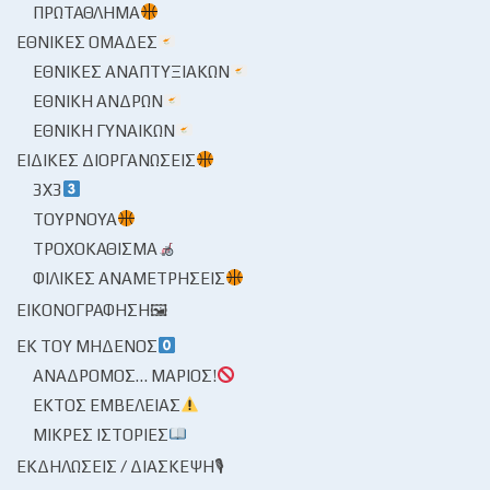
ΠΡΩΤΆΘΛΗΜΑ
ΕΘΝΙΚΈΣ ΟΜΆΔΕΣ
ΕΘΝΙΚΈΣ ΑΝΑΠΤΥΞΙΑΚΏΝ
ΕΘΝΙΚΉ ΑΝΔΡΏΝ
ΕΘΝΙΚΉ ΓΥΝΑΙΚΏΝ
ΕΙΔΙΚΈΣ ΔΙΟΡΓΑΝΏΣΕΙΣ
3X3
ΤΟΥΡΝΟΥΆ
ΤΡΟΧΟΚΆΘΙΣΜΑ
ΦΙΛΙΚΈΣ ΑΝΑΜΕΤΡΉΣΕΙΣ
ΕΙΚΟΝΟΓΡΆΦΗΣΗ🖼
ΕΚ ΤΟΥ ΜΗΔΕΝΌΣ
ΑΝΆΔΡΟΜΟΣ… ΜΆΡΙΟΣ!
ΕΚΤΌΣ ΕΜΒΈΛΕΙΑΣ
ΜΙΚΡΈΣ ΙΣΤΟΡΊΕΣ
ΕΚΔΗΛΏΣΕΙΣ / ΔΙΆΣΚΕΨΗ🎙