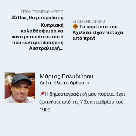
ΠΡΟΗΓΟΎΜΕΝΟ ΆΡΘΡΟ
✍ Πως θα μπορούσε η
ΕΠΌΜΕΝΟ ΆΡΘΡΟ
Κυπριακή
Τα κορίτσια του
καλαθόσφαιρα να
Αχιλλέα είχαν πετύχει
«αντιμετωπίσει» αυτό
από πριν!
που «αντιμετώπισε» η
Αυστραλιανή…
Μάριος Πολυδώρου
Δείτε όλα τα άρθρα
Η δημοσιογραφική μου πορεία, έχει
ξεκινήσει από τις 7 Σεπτεμβρίου του
1989