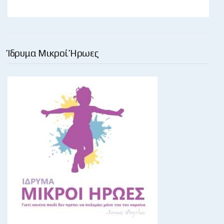
Ίδρυμα Μικροί Ήρωες