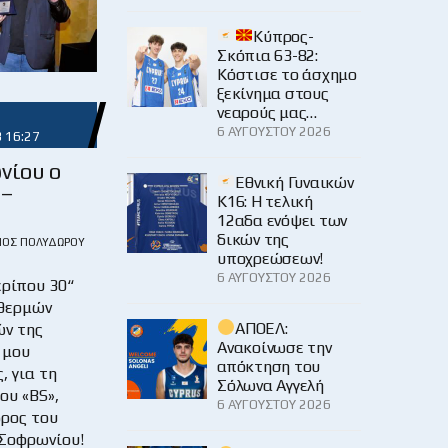
Κύπρος-
Σκόπια 63-82:
Κόστισε το άσχημο
ξεκίνημα στους
νεαρούς μας…
6 ΑΥΓΟΎΣΤΟΥ 2026
3 16:27
νίου ο
Εθνική Γυναικών
 –
Κ16: Η τελική
12αδα ενόψει των
δικών της
ΙΟΣ ΠΟΛΥΔΏΡΟΥ
υποχρεώσεων!
6 ΑΥΓΟΎΣΤΟΥ 2026
ερίπου 30“
 θερμών
ΑΠΟΕΛ:
ν της
Ανακοίνωσε την
 μου
απόκτηση του
, για τη
Σόλωνα Αγγελή
ου «BS»,
6 ΑΥΓΟΎΣΤΟΥ 2026
δρος του
 Σοφρωνίου!