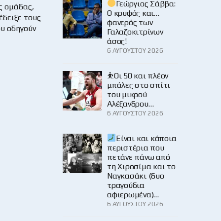
Γεώργιος Σάββα:
ς ομάδας,
Ο κρυφός και…
έδειξε τους
φανερός των
ου οδηγούν
Γαλαζοκιτρίνων
άσος!
6 ΑΥΓΟΎΣΤΟΥ 2026
⛹️Οι 50 και πλέον
μπάλες στο σπίτι
του μικρού
Αλέξανδρου…
6 ΑΥΓΟΎΣΤΟΥ 2026
Είναι και κάποια
περιστέρια που
πετάνε πάνω από
τη Χιροσίμα και το
Ναγκασάκι (δυο
τραγούδια
αφιερωμένα)…
6 ΑΥΓΟΎΣΤΟΥ 2026