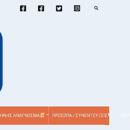
E
x
p
a
n
d
s
e
a
r
c
h
f
o
r
m
ΗΝΉΣ ΑΝΆΓΝΩΣΜΑ
ΠΡΌΣΩΠΑ / ΣΥΝΕΝΤΕΎΞΕΙΣ🎙
ΔΙΟ