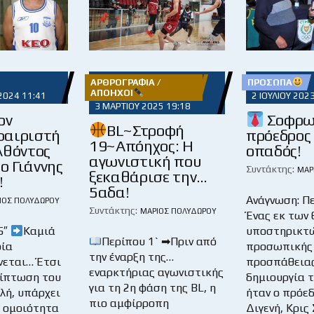
ΑΡΘΡΟΓΡΑΦΊΑ /
ΠΡΌΣΩΠΑ
ΑΠΌΗΧΟΙ
2024 11:41
2 ΙΟΥΛΊΟΥ 202
3 ΜΑΡΤΊΟΥ 2025 19:18
ον
Σοφρω
BL~Στροφή
φαιριστή
πρόεδρος
19~Απόηχος: Η
λθόντος
οπαδός!
αγωνιστική που
 ο Γιάννης
Συντάκτης:
ΜΆΡ
ξεκαθάρισε την…
!
5αδα!
Ανάγνωση: Π
ΙΟΣ ΠΟΛΥΔΏΡΟΥ
Συντάκτης:
ΜΆΡΙΟΣ ΠΟΛΥΔΏΡΟΥ
Ένας εκ των
5″
Καμιά
υποστηρικτώ
Περίπου 1` ➡Πριν από
ρία
προσωπικής
την έναρξη της…
εται… Έτσι
προσπάθειας
εναρκτήριας αγωνιστικής
ρίπτωση του
δημιουργία τ
για τη 2η φάση της BL, η
λή, υπάρχει
ήταν ο πρόε
πιο αμφίρροπη
ή ομοιότητα
Διγενή, Κρις