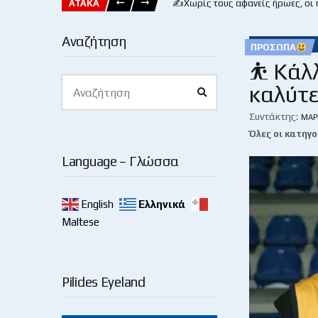
ΑΤΑΚΑ
✍️Χωρίς τους αφανείς ήρωες, οι
Αναζήτηση
ΠΡΌΣΩΠΑ
⛹ Κάλλ
Search
καλύτε
Search
for:
Συντάκτης:
ΜΆΡ
Όλες οι κατηγο
Language – Γλώσσα
English
Ελληνικά
Maltese
Pilides Eyeland