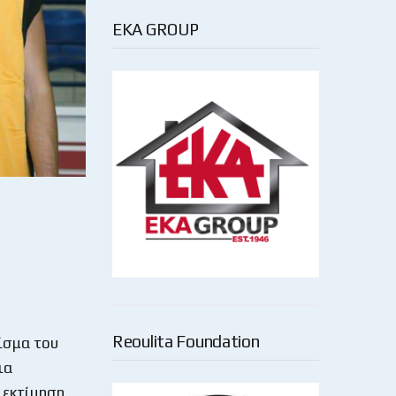
EKA GROUP
Reoulita Foundation
ρίσμα του
ια
 εκτίμηση