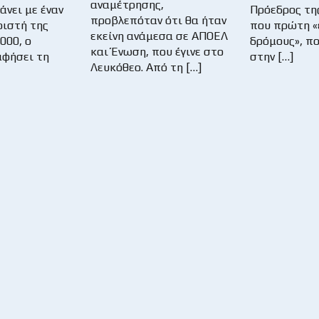
αναμέτρησης,
άνει με έναν
Πρόεδρος τη
προβλεπόταν ότι θα ήταν
ιστή της
που πρώτη «
εκείνη ανάμεσα σε ΑΠΟΕΛ
000, ο
δρόμους», π
και Ένωση, που έγινε στο
αφήσει τη
στην […]
Λευκόθεο. Από τη […]