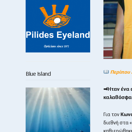
Περίπου 
Blue Island
➡Ήταν ένα 
καλαθόσφαιρ
Για τον
Κωνσ
διεθνή στα 
καθιερώθηκε