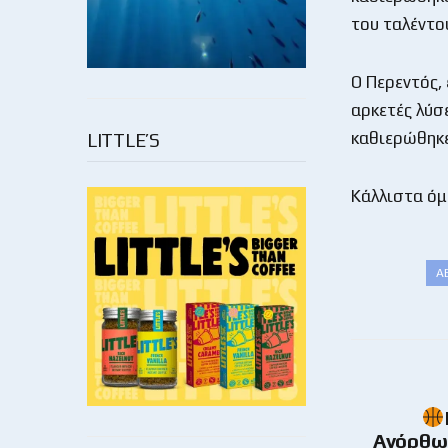
του ταλέντο
Ο Περεντός, 
αρκετές λύσ
καθιερώθηκε
LITTLE’S
Κάλλιστα όμ
Α
Ανόρθωσ