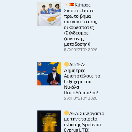
Κύπρος-
Σκόπια: Για το
πρώτο βήμα
απέναντι στους
οικοδεσπότες
(Σύνδεσμος
ζωντανής
μετάδοσης)!
6 ΑΥΓΟΎΣΤΟΥ 2026
ΑΠΟΕΛ:
Δημήτρης
Αριστοτέλους το
δεξί χέρι του
Νικόλα
Παπαδόπουλου!
5 ΑΥΓΟΎΣΤΟΥ 2026
ΑΕΛ: Συνεργασία
με την εταιρεία
ένδυσης Spoteam
Cyprus LTD!