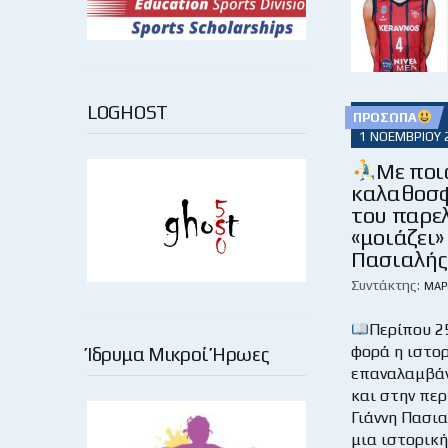
LOGHOST
ΠΡΌΣΩΠΑ
1 ΝΟΕΜΒΡΊΟΥ 
Με ποι
καλαθοσ
του παρε
«μοιάζει»
Πασιαλής
Συντάκτης:
ΜΆΡ
Περίπου 2
φορά η ιστο
Ίδρυμα Μικροί Ήρωες
επαναλαμβάν
και στην πε
Γιάννη Πασια
μια ιστορικ