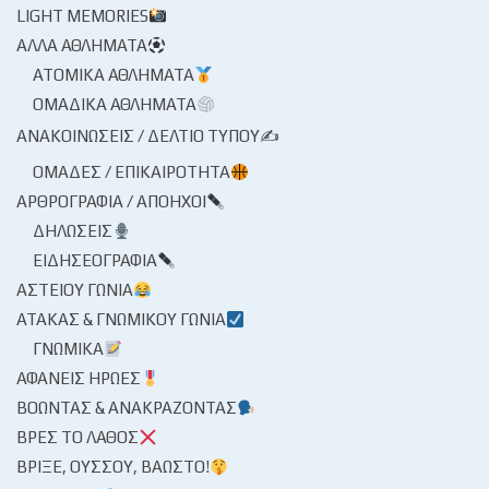
LIGHT MEMORIES
ΆΛΛΑ ΑΘΛΉΜΑΤΑ
ΑΤΟΜΙΚΆ ΑΘΛΉΜΑΤΑ
ΟΜΑΔΙΚΆ ΑΘΛΉΜΑΤΑ
ΑΝΑΚΟΙΝΏΣΕΙΣ / ΔΕΛΤΊΟ ΤΎΠΟΥ✍
ΟΜΆΔΕΣ / ΕΠΙΚΑΙΡΌΤΗΤΑ
ΑΡΘΡΟΓΡΑΦΊΑ / ΑΠΌΗΧΟΙ
ΔΗΛΏΣΕΙΣ
ΕΙΔΗΣΕΟΓΡΑΦΊΑ
ΑΣΤΕΊΟΥ ΓΩΝΊΑ
ΑΤΆΚΑΣ & ΓΝΩΜΙΚΟΎ ΓΩΝΊΑ
ΓΝΩΜΙΚΆ
ΑΦΑΝΕΊΣ ΉΡΩΕΣ
ΒΟΏΝΤΑΣ & ΑΝΑΚΡΆΖΟΝΤΑΣ
ΒΡΕΣ ΤΟ ΛΆΘΟΣ
ΒΡΊΞΕ, ΟΎΣΣΟΥ, ΒΆΩΣΤΟ!