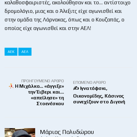
καλαθοσφαιριστές, ακολούθησαν και το… αντίστοιχο
δρομολόγιο, μιας και ο Άλεξιτς είχε αγωνισθεί και
στην ομάδα της Λάρνακας, όπως και ο Κουζαπάς, ο
οποίος είχε αγωνισθεί και στην ΑΕΛ!
ΑΕΚ
ΑΕΛ
ΠΡΟΗΓΟΎΜΕΝΟ ΆΡΘΡΟ
ΕΠΌΜΕΝΟ ΆΡΘΡΟ
Η Μιχάλκο… «άγγιξε»
✍ Ιγνατόφσκι,
την Έιβερι και…
Οικονομίδης, Κάσινος
«απείλησε» τη
συνεχίζουν στο Διγενή
Στοενέσκου
Μάριος Πολυδώρου