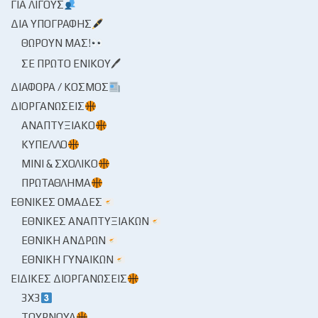
ΓΙΑ ΛΊΓΟΥΣ
ΔΙΑ ΥΠΟΓΡΑΦΉΣ
ΘΩΡΟΎΝ ΜΑΣ!
ΣΕ ΠΡΏΤΟ ΕΝΙΚΟΎ🖊
ΔΙΆΦΟΡΑ / ΚΌΣΜΟΣ
ΔΙΟΡΓΑΝΏΣΕΙΣ
ΑΝΑΠΤΥΞΙΑΚΌ
ΚΎΠΕΛΛΟ
ΜΊΝΙ & ΣΧΟΛΙΚΌ
ΠΡΩΤΆΘΛΗΜΑ
ΕΘΝΙΚΈΣ ΟΜΆΔΕΣ
ΕΘΝΙΚΈΣ ΑΝΑΠΤΥΞΙΑΚΏΝ
ΕΘΝΙΚΉ ΑΝΔΡΏΝ
ΕΘΝΙΚΉ ΓΥΝΑΙΚΏΝ
ΕΙΔΙΚΈΣ ΔΙΟΡΓΑΝΏΣΕΙΣ
3X3
ΤΟΥΡΝΟΥΆ