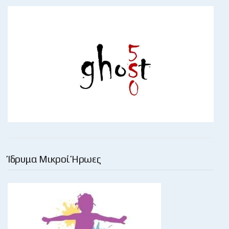
Ίδρυμα Μικροί Ήρωες