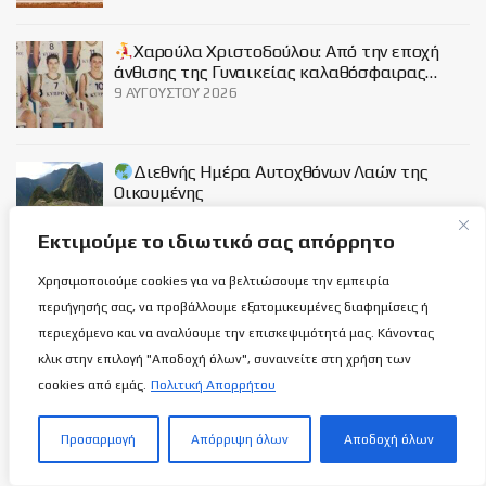
Χαρούλα Χριστοδούλου: Από την εποχή
άνθισης της Γυναικείας καλαθόσφαιρας…
9 ΑΥΓΟΎΣΤΟΥ 2026
Διεθνής Ημέρα Αυτοχθόνων Λαών της
Οικουμένης
9 ΑΥΓΟΎΣΤΟΥ 2026
Εκτιμούμε το ιδιωτικό σας απόρρητο
Χρησιμοποιούμε cookies για να βελτιώσουμε την εμπειρία
Social
περιήγησής σας, να προβάλλουμε εξατομικευμένες διαφημίσεις ή
περιεχόμενο και να αναλύουμε την επισκεψιμότητά μας. Κάνοντας
κλικ στην επιλογή "Αποδοχή όλων", συναινείτε στη χρήση των
cookies από εμάς.
Πολιτική Απορρήτου
Σχετικά με εμάς
Προσαρμογή
Απόρριψη όλων
Αποδοχή όλων