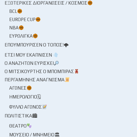
ΕΞΩΤΕΡΙΚΈΣ ΔΙΟΡΓΑΝΏΣΕΙΣ / ΚΌΣΜΟΣ
BCL
EUROPE CUP
NBA
ΕΥΡΩΛΊΓΚΑ
ΕΠΟΥΜΠΟΎΡΙΣΕΝ Ο ΤΌΠΟΣ!🌩
ΈΤΣΙ ΜΟΥ ΕΚΆΠΝΙΣΕΝ
Ο ΑΝΑΖΗΤΏΝ ΕΥΡΊΣΚΕΙ
Ο ΜΙΤΣΙΚΟΥΡΤΉΣ Ο ΜΠΌΜΠΙΡΑΣ
ΠΕΡΓΑΜΗΝΉΣ ΑΝΆΓΝΩΣΜΑ
ΑΓΏΝΕΣ
ΗΜΕΡΟΛΌΓΙΟ🗓
ΦΎΛΛΟ ΑΓΏΝΟΣ
ΠΟΛΙΤΙΣΤΙΚΆ🏙
ΘΈΑΤΡΟ
ΜΟΥΣΕΊΟ / ΜΝΗΜΕΊΟ🏛