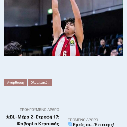
Ανόρθωση
Ολυμπιακός
ΠΡΟΗΓΟΎΜΕΝΟ ΆΡΘΡΟ
⛹️BL~Μέρα 2~Στροφή 17:
ΕΠΌΜΕΝΟ ΆΡΘΡΟ
Φαβορί ο Κεραυνός
Εμείς οι… Έιττιερς!