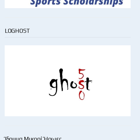
LOGHOST
Ίδρυμα Μικροί Ήρωες