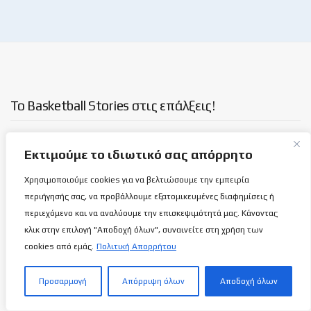
Το Basketball Stories στις επάλξεις!
Μια νέα ιστοσελίδα εμφανίζεται σήμερα μπροστά στις οθόνες
Εκτιμούμε το ιδιωτικό σας απόρρητο
σας, η basketballstoriescy.com.
Χρησιμοποιούμε cookies για να βελτιώσουμε την εμπειρία
περιήγησής σας, να προβάλλουμε εξατομικευμένες διαφημίσεις ή
Κανένα μα κανένα κείμενο σε αυτήν την ιστοσελίδα, δεν
περιεχόμενο και να αναλύουμε την επισκεψιμότητά μας. Κάνοντας
θα είναι
ανώνυμο!
κλικ στην επιλογή "Αποδοχή όλων", συναινείτε στη χρήση των
cookies από εμάς.
Πολιτική Απορρήτου
καλαθόσφαιρα | ιστορία | πνεύμα | πολιτεία
Προσαρμογή
Απόρριψη όλων
Αποδοχή όλων
Τελευταία άρθρα