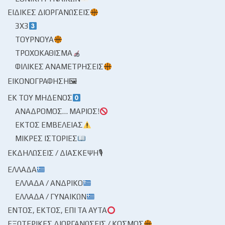
ΕΙΔΙΚΈΣ ΔΙΟΡΓΑΝΏΣΕΙΣ
3X3
ΤΟΥΡΝΟΥΆ
ΤΡΟΧΟΚΆΘΙΣΜΑ
ΦΙΛΙΚΈΣ ΑΝΑΜΕΤΡΉΣΕΙΣ
ΕΙΚΟΝΟΓΡΆΦΗΣΗ🖼
ΕΚ ΤΟΥ ΜΗΔΕΝΌΣ
ΑΝΆΔΡΟΜΟΣ… ΜΆΡΙΟΣ!
ΕΚΤΌΣ ΕΜΒΈΛΕΙΑΣ
ΜΙΚΡΈΣ ΙΣΤΟΡΊΕΣ
ΕΚΔΗΛΏΣΕΙΣ / ΔΙΆΣΚΕΨΗ🎙
ΕΛΛΆΔΑ
ΕΛΛΆΔΑ / ΑΝΔΡΙΚΌ
ΕΛΛΆΔΑ / ΓΥΝΑΙΚΏΝ
ΕΝΤΌΣ, ΕΚΤΌΣ, ΕΠΊ ΤΑ ΑΥΤΆ
ΕΞΩΤΕΡΙΚΈΣ ΔΙΟΡΓΑΝΏΣΕΙΣ / ΚΌΣΜΟΣ