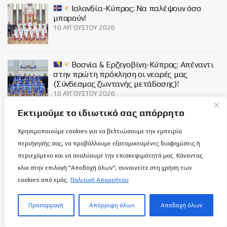
Ισλανδία-Κύπρος: Να παλέψουν όσο
μπορούν!
10 ΑΥΓΟΎΣΤΟΥ 2026
Βοσνία & Ερζεγοβίνη-Κύπρος: Απέναντι
στην πρώτη πρόκληση οι νεαρές μας
(Σύνδεσμος ζωντανής μετάδοσης)!
10 ΑΥΓΟΎΣΤΟΥ 2026
Εκτιμούμε το ιδιωτικό σας απόρρητο
Κεραυνός: Γιατί η Άνοιξη του 1989, είναι η
πιο σημαδιακή στην Ερυθροκίτρινη
Χρησιμοποιούμε cookies για να βελτιώσουμε την εμπειρία
αιωνιότητα και ποια ήταν η τελευταία
περιήγησής σας, να προβάλλουμε εξατομικευμένες διαφημίσεις ή
αναμέτρηση στην 1η κατηγορία…
περιεχόμενο και να αναλύουμε την επισκεψιμότητά μας. Κάνοντας
9 ΑΥΓΟΎΣΤΟΥ 2026
κλικ στην επιλογή "Αποδοχή όλων", συναινείτε στη χρήση των
cookies από εμάς.
Πολιτική Απορρήτου
Social
Προσαρμογή
Απόρριψη όλων
Αποδοχή όλων