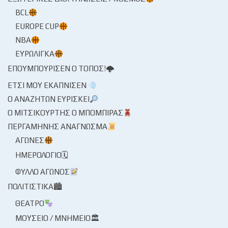
BCL
EUROPE CUP
NBA
ΕΥΡΩΛΊΓΚΑ
ΕΠΟΥΜΠΟΎΡΙΣΕΝ Ο ΤΌΠΟΣ!🌩
ΈΤΣΙ ΜΟΥ ΕΚΆΠΝΙΣΕΝ
Ο ΑΝΑΖΗΤΏΝ ΕΥΡΊΣΚΕΙ
Ο ΜΙΤΣΙΚΟΥΡΤΉΣ Ο ΜΠΌΜΠΙΡΑΣ
ΠΕΡΓΑΜΗΝΉΣ ΑΝΆΓΝΩΣΜΑ
ΑΓΏΝΕΣ
ΗΜΕΡΟΛΌΓΙΟ🗓
ΦΎΛΛΟ ΑΓΏΝΟΣ
ΠΟΛΙΤΙΣΤΙΚΆ🏙
ΘΈΑΤΡΟ
ΜΟΥΣΕΊΟ / ΜΝΗΜΕΊΟ🏛