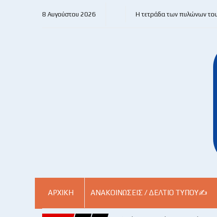
8 Αυγούστου 2026
Η τετράδα των πυλώνων το
ΑΡΧΙΚΗ
ΑΝΑΚΟΙΝΏΣΕΙΣ / ΔΕΛΤΊΟ ΤΎΠΟΥ✍