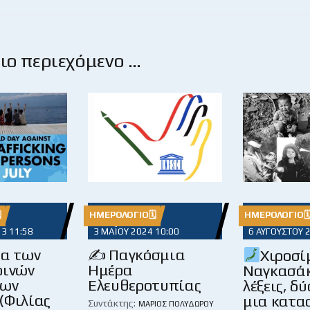
ο περιεχόμενο …

ΗΜΕΡΟΛΌΓΙΟ🗓
ΗΜΕΡΟΛΌΓΙΟ
23 11:58
3 ΜΑΪ́ΟΥ 2024 10:00
6 ΑΥΓΟΎΣΤΟΥ 
μα των
✍ Παγκόσμια
Χιροσί
ρινών
Ημέρα
Ναγκασάκ
ιων
Ελευθεροτυπίας
λέξεις, δύ
(Φιλίας
μια κατα
Συντάκτης:
ΜΆΡΙΟΣ ΠΟΛΥΔΏΡΟΥ