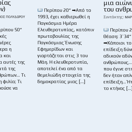
ρίας
μια αιών
ν)
του ανθ
Περίπου 20“ ➡Από το
1993, έχει καθιερωθεί η
Συντάκτης:
ΙΟΣ ΠΟΛΥΔΏΡΟΥ
ΜΆΡ
Παγκόσμια Ημέρα
ερίπου 50“
Ελευθεροτυπίας, κατόπιν
Περίπου 2
κές
πρωτοβουλίας της
Θέαση: 3`34“
μέρες
Παγκόσμιας Ένωσης
➡Κάποιοι το 
ερα η
Εφημερίδων και
επίδειξη δύν
α και
γιορτάζεται στις 3 του
αδικούν αδύ
α αυτές της
Μάη. Η ελευθεροτυπία,
ανθρώπους…
ατά της
αποτελεί ένα από τα
που έγινε στ
θρώπων… Τι
θεμελιώδη στοιχεία της
δεν ήταν απλ
η φιλία; Τι
δημοκρατίας μιας […]
επίδειξη… Ήτ
ρούσε να
το κτήνος […