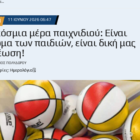
υ…
11 ΙΟΥΝΊΟΥ 2026 06:47

όσμια μέρα παιχνιδιού: Είναι
μα των παιδιών, είναι δική μας
έωση!
ΙΟΣ ΠΟΛΥΔΏΡΟΥ
ρίες:
Ημερολόγιο🗓