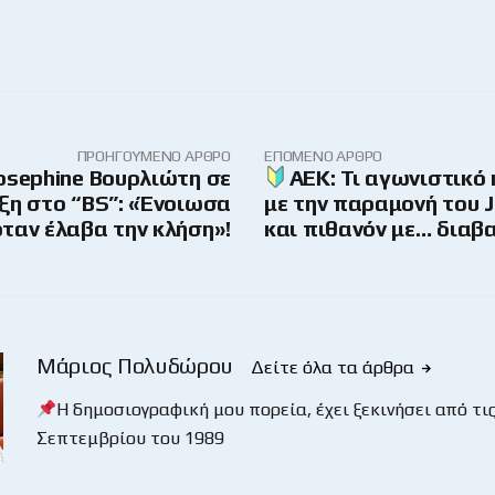
ΠΡΟΗΓΟΎΜΕΝΟ ΆΡΘΡΟ
ΕΠΌΜΕΝΟ ΆΡΘΡΟ
osephine Βουρλιώτη σε
AEK: Τι αγωνιστικό 
ξη στο “BS”: «Ένοιωσα
με την παραμονή του 
όταν έλαβα την κλήση»!
και πιθανόν με… διαβα
Μάριος Πολυδώρου
Δείτε όλα τα άρθρα
Η δημοσιογραφική μου πορεία, έχει ξεκινήσει από τις
Σεπτεμβρίου του 1989