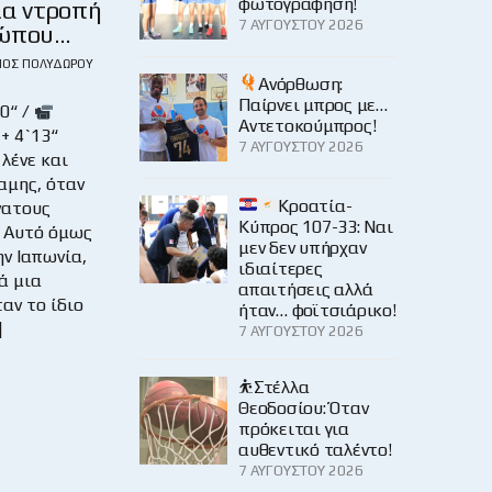
φωτογράφηση!
ια ντροπή
7 ΑΥΓΟΎΣΤΟΥ 2026
ρώπου…
ΙΟΣ ΠΟΛΥΔΏΡΟΥ
Ανόρθωση:
Παίρνει μπρος με…
0“ /
Αντετοκούμπρος!
 + 4`13“
7 ΑΥΓΟΎΣΤΟΥ 2026
λένε και
αμης, όταν
Κροατία-
νατους
Κύπρος 107-33: Ναι
 Αυτό όμως
μεν δεν υπήρχαν
ην Ιαπωνία,
ιδιαίτερες
ά μια
απαιτήσεις αλλά
αν το ίδιο
ήταν… φοϊτσιάρικο!
]
7 ΑΥΓΟΎΣΤΟΥ 2026
⛹️Στέλλα
Θεοδοσίου: Όταν
πρόκειται για
αυθεντικό ταλέντο!
7 ΑΥΓΟΎΣΤΟΥ 2026