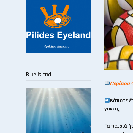
Blue Island
Περίπου 
Κάποτε έ
γονείς…
Τα παιδιά ήτ