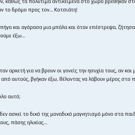
ν, καθώς τα πολύτιμα αντικείμενα στο χώρο βρέθηκαν σ
υν το δρόμο προς τον… Κοτσιάτη!
 πήγα και αγόρασα μια μπάλα και όταν επέστρεψα, ζήτησα
γούμε έξω…
αν αρκετή για να βρουν οι γονείς την ησυχία τους, αν και
 από αυτούς, βγήκαν έξω, θέλοντας να λάβουν μέρος στο π
όλο αυτό;
 δεν ασκεί το δικό της μοναδικό μαγνητισμό μόνο στα παιδ
κους, πάσης ηλικίας…