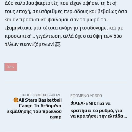
Δύο καλαθοσφαιριστές που είχαν αφήσει τη δική
τους εποχή, σε ισάριθμες περιόδους και βεβαίως όσο
και αν προσωπικά φαίνομαι σαν το μωρό το…
εξαμηνίτικο, μια τέτοια ανάμνηση ισοδυναμεί και με
προσωπική… γιγάντωση, αλλά όχι στα ύψη των δύο
άλλων εικονιζόμενων!
ΑΕΚ
ΠΡΟΗΓΟΎΜΕΝΟ ΆΡΘΡΟ
ΕΠΌΜΕΝΟ ΆΡΘΡΟ
All Stars Basketball
⛹️ΑΕΛ-ΕΝΠ: Για να
Camp: Τα δεδομένα
κρατήσει το ρυθμό, για
εκμάθησης του πρωινού
να κρατήσει την ελπίδα…
camp