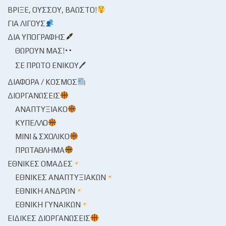
ΒΡΊΞΕ, ΟΎΣΣΟΥ, ΒΆΩΣΤΟ!
ΓΙΑ ΛΊΓΟΥΣ
ΔΙΑ ΥΠΟΓΡΑΦΉΣ
ΘΩΡΟΎΝ ΜΑΣ!
ΣΕ ΠΡΏΤΟ ΕΝΙΚΟΎ🖊
ΔΙΆΦΟΡΑ / ΚΌΣΜΟΣ
ΔΙΟΡΓΑΝΏΣΕΙΣ
ΑΝΑΠΤΥΞΙΑΚΌ
ΚΎΠΕΛΛΟ
ΜΊΝΙ & ΣΧΟΛΙΚΌ
ΠΡΩΤΆΘΛΗΜΑ
ΕΘΝΙΚΈΣ ΟΜΆΔΕΣ
ΕΘΝΙΚΈΣ ΑΝΑΠΤΥΞΙΑΚΏΝ
ΕΘΝΙΚΉ ΑΝΔΡΏΝ
ΕΘΝΙΚΉ ΓΥΝΑΙΚΏΝ
ΕΙΔΙΚΈΣ ΔΙΟΡΓΑΝΏΣΕΙΣ