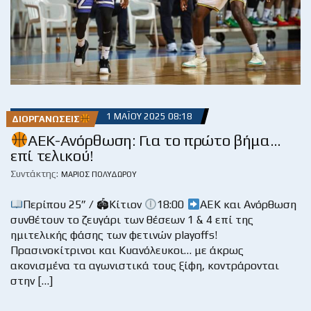
1 ΜΑΪ́ΟΥ 2025 08:18
ΔΙΟΡΓΑΝΏΣΕΙΣ
ΑΕΚ-Ανόρθωση: Για το πρώτο βήμα…
επί τελικού!
Συντάκτης:
ΜΆΡΙΟΣ ΠΟΛΥΔΏΡΟΥ
Περίπου 25” / 🏟Κίτιον
18:00
ΑΕΚ και Ανόρθωση
συνθέτουν το ζευγάρι των θέσεων 1 & 4 επί της
ημιτελικής φάσης των φετινών playoffs!
Πρασινοκίτρινοι και Κυανόλευκοι… με άκρως
ακονισμένα τα αγωνιστικά τους ξίφη, κοντράρονται
στην […]