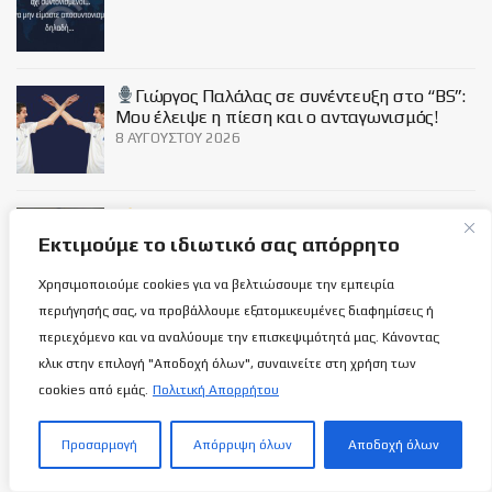
Γιώργος Παλάλας σε συνέντευξη στο “BS”:
Μου έλειψε η πίεση και ο ανταγωνισμός!
8 ΑΥΓΟΎΣΤΟΥ 2026
Παγκόσμια μέρα Γάτας και… εναρμόνιση
με κάποιους χαρακτήρες!
Εκτιμούμε το ιδιωτικό σας απόρρητο
8 ΑΥΓΟΎΣΤΟΥ 2026
Χρησιμοποιούμε cookies για να βελτιώσουμε την εμπειρία
περιήγησής σας, να προβάλλουμε εξατομικευμένες διαφημίσεις ή
Social
περιεχόμενο και να αναλύουμε την επισκεψιμότητά μας. Κάνοντας
κλικ στην επιλογή "Αποδοχή όλων", συναινείτε στη χρήση των
cookies από εμάς.
Πολιτική Απορρήτου
Προσαρμογή
Απόρριψη όλων
Αποδοχή όλων
Σχετικά με εμάς