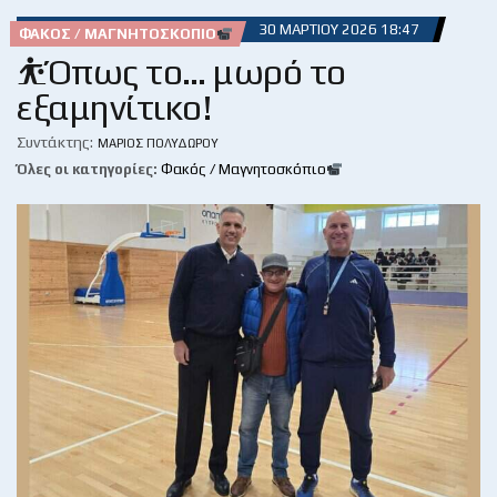
30 ΜΑΡΤΊΟΥ 2026 18:47
ΦΑΚΌΣ / ΜΑΓΝΗΤΟΣΚΌΠΙΟ
⛹️Όπως το… μωρό το
εξαμηνίτικο!
Συντάκτης:
ΜΆΡΙΟΣ ΠΟΛΥΔΏΡΟΥ
Όλες οι κατηγορίες:
Φακός / Μαγνητοσκόπιο