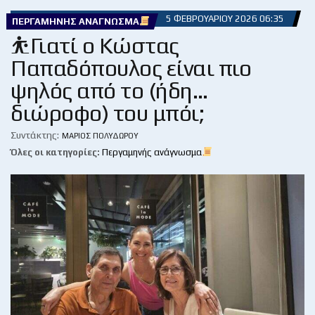
5 ΦΕΒΡΟΥΑΡΊΟΥ 2026 06:35
ΠΕΡΓΑΜΗΝΉΣ ΑΝΆΓΝΩΣΜΑ
⛹️Γιατί ο Κώστας
Παπαδόπουλος είναι πιο
ψηλός από το (ήδη…
διώροφο) του μπόι;
Συντάκτης:
ΜΆΡΙΟΣ ΠΟΛΥΔΏΡΟΥ
Όλες οι κατηγορίες:
Περγαμηνής ανάγνωσμα