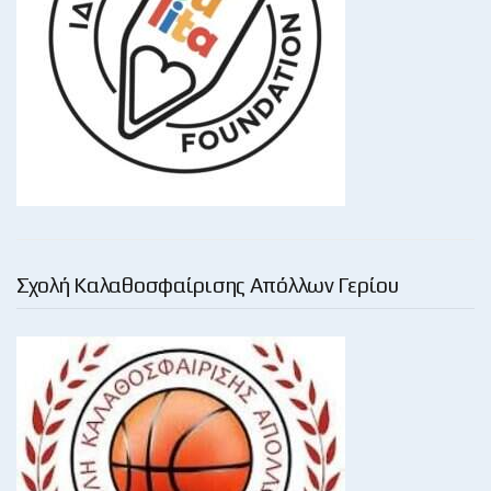
Σχολή Καλαθοσφαίρισης Απόλλων Γερίου