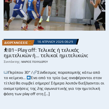
16 ΑΠΡΙΛΊΟΥ 2026 06:29
ΔΙΟΡΓΑΝΏΣΕΙΣ
⛹️Β1~Ρlay off: Τελικός ή τελικός
ημιτελικών ή… τελικοί ημιτελικών;
Συντάκτης:
ΜΆΡΙΟΣ ΠΟΛΥΔΏΡΟΥ
Περίπου 30“ /
Σύνδεσμος παραπομπής κάτω από
το κείμενο…
Ένα από τα τρία (ως αναφέρονται στον
τίτλο) θα συμβεί σήμερα! Σήμερα λοιπόν διεξάγονται οι
αναμετρήσεις της 2ης αγωνιστικής για την ημιτελική
φάση των play off στη […]