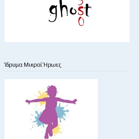
Ίδρυμα Μικροί Ήρωες