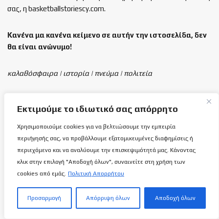
σας, η basketballstoriescy.com.
Κανένα μα κανένα κείμενο σε αυτήν την ιστοσελίδα, δεν
θα είναι
ανώνυμο!
καλαθόσφαιρα | ιστορία | πνεύμα | πολιτεία
Τελευταία άρθρα
Εκτιμούμε το ιδιωτικό σας απόρρητο
Κύπρος-Σκόπια: Για το πρώτο βήμα
Χρησιμοποιούμε cookies για να βελτιώσουμε την εμπειρία
απέναντι στους οικοδεσπότες (Σύνδεσμος
περιήγησής σας, να προβάλλουμε εξατομικευμένες διαφημίσεις ή
ζωντανής μετάδοσης)!
περιεχόμενο και να αναλύουμε την επισκεψιμότητά μας. Κάνοντας
6 ΑΥΓΟΎΣΤΟΥ 2026
κλικ στην επιλογή "Αποδοχή όλων", συναινείτε στη χρήση των
cookies από εμάς.
Πολιτική Απορρήτου
ΑΠΟΕΛ: Δημήτρης Αριστοτέλους το δεξί
χέρι του Νικόλα Παπαδόπουλου!
Προσαρμογή
Απόρριψη όλων
Αποδοχή όλων
5 ΑΥΓΟΎΣΤΟΥ 2026