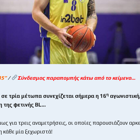
35
”
/
Σύνδεσμος παραπομπής κάτω από το κείμενο…
η
 σε τρία μέτωπα συνεχίζεται σήμερα η 16
αγωνιστική,
 της φετινής BL…
μως για τρεις αναμετρήσεις, οι οποίες παρουσιάζουν αρκ
η κάθε μία ξεχωριστά!