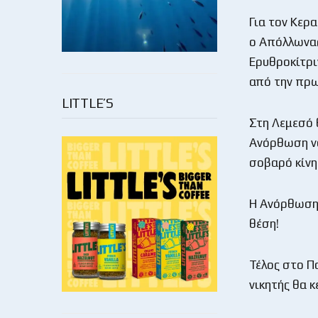
Για τον Κερ
ο Απόλλωνας
Ερυθροκίτρι
από την πρ
LITTLE’S
Στη Λεμεσό 
Ανόρθωση να
σοβαρό κίνη
Η Ανόρθωση 
θέση!
Τέλος στο Π
νικητής θα 