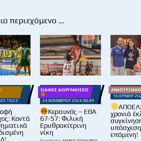
ο περιεχόμενο …
/
ΕΙΔΙΚΈΣ ΔΙΟΡΓΑΝΏΣΕΙΣ
ΑΝΑΠΤΥΞΙΑΚΌ
16 ΙΟΥΝΊΟΥ 20
025 19:23
24 ΝΟΕΜΒΡΊΟΥ 2024 08:49
ΑΠΟΕΛ:
ροφή
Κεραυνός – ΕΘΑ
χρονιά έκ
ος: Κοντά
67-57: Φιλική
συγκίνησ
θηματικά
Ερυθροκίτρινη
υπόσχεση
ρδισμένη
νίκη
επόμενη!
Λ!
Συντάκτης:
ΜΆΡΙΟΣ ΠΟΛΥΔΏΡΟΥ