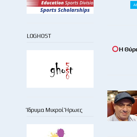
Α
LOGHOST
Η Θύρ
Ίδρυμα Μικροί Ήρωες