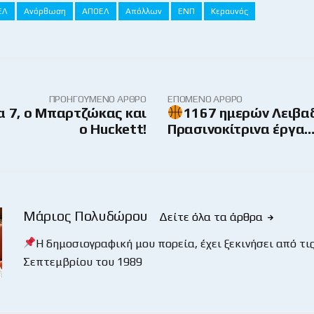
ΕΛ
Ανόρθωση
ΑΠΟΕΛ
Απόλλων
ΕΝΠ
Κεραυνός
ΠΡΟΗΓΟΎΜΕΝΟ ΆΡΘΡΟ
ΕΠΌΜΕΝΟ ΆΡΘΡΟ
α 7, ο Μπαρτζώκας και
1167 ημερών Λειβα
ο Huckett!
Πρασινοκίτρινα έργα
Μάριος Πολυδώρου
Δείτε όλα τα άρθρα
Η δημοσιογραφική μου πορεία, έχει ξεκινήσει από τις
Σεπτεμβρίου του 1989