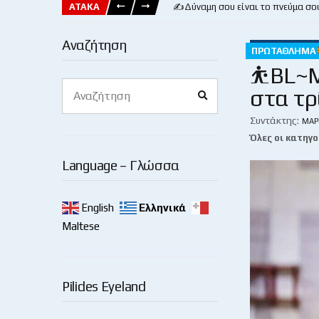
ΑΤΑΚΑ
✍️Δύναμη σου είναι το πνεύμα σο
Αναζήτηση
ΠΡΩΤΆΘΛΗΜΑ
⛹️BL~Μ
Search
στα τρ
Search
for:
Συντάκτης:
ΜΆΡ
Όλες οι κατηγο
Language – Γλώσσα
English
Ελληνικά
Maltese
Pilides Eyeland