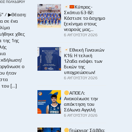
ΙΟΣ ΠΟΛΥΔΏΡΟΥ
Κύπρος-
Σκόπια 63-82:
5” / ▶Θέαση:
Κόστισε το άσχημο
 σε ένα
ξεκίνημα στους
λίμα
νεαρούς μας…
ήθηκε χθες
6 ΑΥΓΟΎΣΤΟΥ 2026
α της 1ης
λής
Εθνική Γυναικών
μια
Κ16: Η τελική
εκδήλωση!
12αδα ενόψει των
ιοργάνωσε ο
δικών της
υποχρεώσεων!
ου ήταν
6 ΑΥΓΟΎΣΤΟΥ 2026
 στα
 του […]
ΑΠΟΕΛ:
Ανακοίνωσε την
απόκτηση του
Σόλωνα Αγγελή
6 ΑΥΓΟΎΣΤΟΥ 2026
Γεώργιος Σάββα: