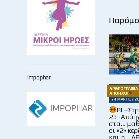
Παρόμοι
Impophar
ΑΡΘΡΟΓΡΑΦΊΑ 
ΑΠΌΗΧΟΙ
24 ΜΑΡΤΊΟΥ 2
BL~Στ
23~Απόηχ
στα… μα
οι «2» κε
και η… ΑΕ