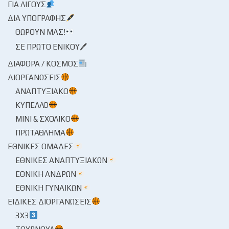
ΓΙΑ ΛΊΓΟΥΣ
ΔΙΑ ΥΠΟΓΡΑΦΉΣ
ΘΩΡΟΎΝ ΜΑΣ!
ΣΕ ΠΡΏΤΟ ΕΝΙΚΟΎ🖊
ΔΙΆΦΟΡΑ / ΚΌΣΜΟΣ
ΔΙΟΡΓΑΝΏΣΕΙΣ
ΑΝΑΠΤΥΞΙΑΚΌ
ΚΎΠΕΛΛΟ
ΜΊΝΙ & ΣΧΟΛΙΚΌ
ΠΡΩΤΆΘΛΗΜΑ
ΕΘΝΙΚΈΣ ΟΜΆΔΕΣ
ΕΘΝΙΚΈΣ ΑΝΑΠΤΥΞΙΑΚΏΝ
ΕΘΝΙΚΉ ΑΝΔΡΏΝ
ΕΘΝΙΚΉ ΓΥΝΑΙΚΏΝ
ΕΙΔΙΚΈΣ ΔΙΟΡΓΑΝΏΣΕΙΣ
3X3