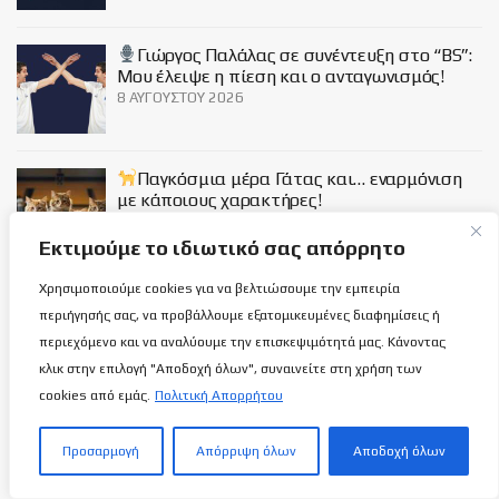
Γιώργος Παλάλας σε συνέντευξη στο “BS”:
Μου έλειψε η πίεση και ο ανταγωνισμός!
8 ΑΥΓΟΎΣΤΟΥ 2026
Παγκόσμια μέρα Γάτας και… εναρμόνιση
με κάποιους χαρακτήρες!
8 ΑΥΓΟΎΣΤΟΥ 2026
Εκτιμούμε το ιδιωτικό σας απόρρητο
Χρησιμοποιούμε cookies για να βελτιώσουμε την εμπειρία
Social
περιήγησής σας, να προβάλλουμε εξατομικευμένες διαφημίσεις ή
περιεχόμενο και να αναλύουμε την επισκεψιμότητά μας. Κάνοντας
κλικ στην επιλογή "Αποδοχή όλων", συναινείτε στη χρήση των
cookies από εμάς.
Πολιτική Απορρήτου
Σχετικά με εμάς
Προσαρμογή
Απόρριψη όλων
Αποδοχή όλων