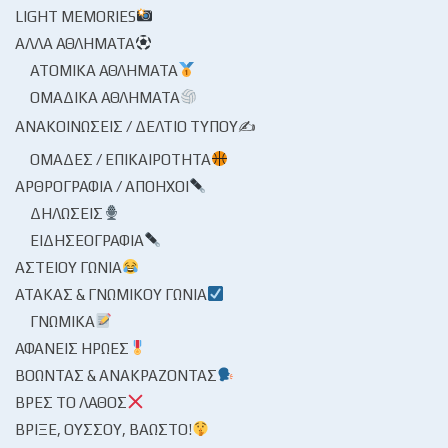
LIGHT MEMORIES
ΆΛΛΑ ΑΘΛΉΜΑΤΑ
ΑΤΟΜΙΚΆ ΑΘΛΉΜΑΤΑ
ΟΜΑΔΙΚΆ ΑΘΛΉΜΑΤΑ
ΑΝΑΚΟΙΝΏΣΕΙΣ / ΔΕΛΤΊΟ ΤΎΠΟΥ✍
ΟΜΆΔΕΣ / ΕΠΙΚΑΙΡΌΤΗΤΑ
ΑΡΘΡΟΓΡΑΦΊΑ / ΑΠΌΗΧΟΙ
ΔΗΛΏΣΕΙΣ
ΕΙΔΗΣΕΟΓΡΑΦΊΑ
ΑΣΤΕΊΟΥ ΓΩΝΊΑ
ΑΤΆΚΑΣ & ΓΝΩΜΙΚΟΎ ΓΩΝΊΑ
ΓΝΩΜΙΚΆ
ΑΦΑΝΕΊΣ ΉΡΩΕΣ
ΒΟΏΝΤΑΣ & ΑΝΑΚΡΆΖΟΝΤΑΣ
ΒΡΕΣ ΤΟ ΛΆΘΟΣ
ΒΡΊΞΕ, ΟΎΣΣΟΥ, ΒΆΩΣΤΟ!