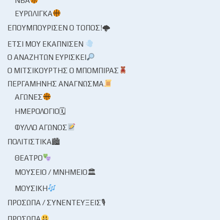
NBA
ΕΥΡΩΛΊΓΚΑ
ΕΠΟΥΜΠΟΎΡΙΣΕΝ Ο ΤΌΠΟΣ!🌩
ΈΤΣΙ ΜΟΥ ΕΚΆΠΝΙΣΕΝ
Ο ΑΝΑΖΗΤΏΝ ΕΥΡΊΣΚΕΙ
Ο ΜΙΤΣΙΚΟΥΡΤΉΣ Ο ΜΠΌΜΠΙΡΑΣ
ΠΕΡΓΑΜΗΝΉΣ ΑΝΆΓΝΩΣΜΑ
ΑΓΏΝΕΣ
ΗΜΕΡΟΛΌΓΙΟ🗓
ΦΎΛΛΟ ΑΓΏΝΟΣ
ΠΟΛΙΤΙΣΤΙΚΆ🏙
ΘΈΑΤΡΟ
ΜΟΥΣΕΊΟ / ΜΝΗΜΕΊΟ🏛
ΜΟΥΣΙΚΉ
ΠΡΌΣΩΠΑ / ΣΥΝΕΝΤΕΎΞΕΙΣ🎙
ΠΡΌΣΩΠΑ