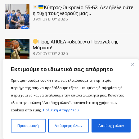
Κύπρος-Ουκρανία 55-62: Δεν ήθελε ούτε
η τύχη τους νεαρούς μας…
9 ΑΥΓΟΎΣΤΟΥ 2026
Προς ΑΠΟΕΛ «οδεύει» ο Παναγιώτης
Μάρκου!
8 ΑΥΓΟΎΣΤΟΥ 2026
Εκτιμούμε το ιδιωτικό σας απόρρητο
Social
Χρησιμοποιούμε cookies για να βελτιώσουμε την εμπειρία
περιήγησής σας, να προβάλλουμε εξατομικευμένες διαφημίσεις ή
περιεχόμενο και να αναλύουμε την επισκεψιμότητά μας. Κάνοντας
κλικ στην επιλογή "Αποδοχή όλων", συναινείτε στη χρήση των
cookies από εμάς.
Πολιτική Απορρήτου
Σχετικά με εμάς
Προσαρμογή
Απόρριψη όλων
Αποδοχή όλων
ΌΡΟΙ ΧΡΉΣΗΣ