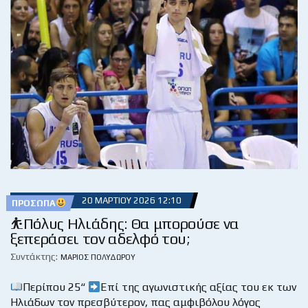
20 ΜΑΡΤΊΟΥ 2026 12:10
ΠΡΌΣΩΠΑ
⛹️Πόλυς Ηλιάδης: Θα μπορούσε να
ξεπεράσει τον αδελφό του;
Συντάκτης:
ΜΆΡΙΟΣ ΠΟΛΥΔΏΡΟΥ
Περίπου 25“
Επί της αγωνιστικής αξίας του εκ των
Ηλιάδων τον πρεσβύτερον, πας αμφιβόλου λόγος