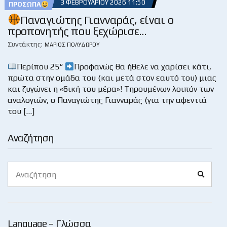
3 ΦΕΒΡΟΥΑΡΊΟΥ 2026 11:50
ΠΡΌΣΩΠΑ
Παναγιώτης Γιανναράς, είναι ο
προπονητής που ξεχώρισε…
Συντάκτης:
ΜΆΡΙΟΣ ΠΟΛΥΔΏΡΟΥ
Περίπου 25“
Προφανώς θα ήθελε να χαρίσει κάτι,
πρώτα στην ομάδα του (και μετά στον εαυτό του) μιας
και ζυγώνει η «δική του μέρα»! Τηρουμένων λοιπόν των
αναλογιών, ο Παναγιώτης Γιανναράς (για την αφεντιά
του […]
Αναζήτηση
Search
Search
for:
Language – Γλώσσα