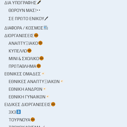
ΔΙΑ ΥΠΟΓΡΑΦΉΣ
ΘΩΡΟΎΝ ΜΑΣ!
ΣΕ ΠΡΏΤΟ ΕΝΙΚΟΎ🖊
ΔΙΆΦΟΡΑ / ΚΌΣΜΟΣ
ΔΙΟΡΓΑΝΏΣΕΙΣ
ΑΝΑΠΤΥΞΙΑΚΌ
ΚΎΠΕΛΛΟ
ΜΊΝΙ & ΣΧΟΛΙΚΌ
ΠΡΩΤΆΘΛΗΜΑ
ΕΘΝΙΚΈΣ ΟΜΆΔΕΣ
ΕΘΝΙΚΈΣ ΑΝΑΠΤΥΞΙΑΚΏΝ
ΕΘΝΙΚΉ ΑΝΔΡΏΝ
ΕΘΝΙΚΉ ΓΥΝΑΙΚΏΝ
ΕΙΔΙΚΈΣ ΔΙΟΡΓΑΝΏΣΕΙΣ
3X3
ΤΟΥΡΝΟΥΆ