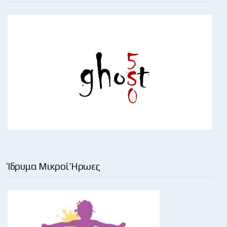
Ίδρυμα Μικροί Ήρωες