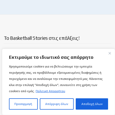
Το Basketball Stories στις επάλξεις!
Μια νέα ιστοσελίδα εμφανίζεται σήμερα μπροστά στις οθόνες
Εκτιμούμε το ιδιωτικό σας απόρρητο
σας, η basketballstoriescy.com.
Χρησιμοποιούμε cookies για να βελτιώσουμε την εμπειρία
Κανένα μα κανένα κείμενο σε αυτήν την ιστοσελίδα, δεν
περιήγησής σας, να προβάλλουμε εξατομικευμένες διαφημίσεις ή
θα είναι
ανώνυμο!
περιεχόμενο και να αναλύουμε την επισκεψιμότητά μας. Κάνοντας
κλικ στην επιλογή "Αποδοχή όλων", συναινείτε στη χρήση των
cookies από εμάς.
Πολιτική Απορρήτου
καλαθόσφαιρα | ιστορία | πνεύμα | πολιτεία
Προσαρμογή
Απόρριψη όλων
Αποδοχή όλων
Τελευταία άρθρα