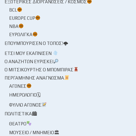
ΕΞΩΤΕΡΙΚΈΣ ΔΙΟΡΓΑΝΏΣΕΙΣ / ΚΌΣΜΟΣ
BCL
EUROPE CUP
NBA
ΕΥΡΩΛΊΓΚΑ
ΕΠΟΥΜΠΟΎΡΙΣΕΝ Ο ΤΌΠΟΣ!🌩
ΈΤΣΙ ΜΟΥ ΕΚΆΠΝΙΣΕΝ
Ο ΑΝΑΖΗΤΏΝ ΕΥΡΊΣΚΕΙ
Ο ΜΙΤΣΙΚΟΥΡΤΉΣ Ο ΜΠΌΜΠΙΡΑΣ
ΠΕΡΓΑΜΗΝΉΣ ΑΝΆΓΝΩΣΜΑ
ΑΓΏΝΕΣ
ΗΜΕΡΟΛΌΓΙΟ🗓
ΦΎΛΛΟ ΑΓΏΝΟΣ
ΠΟΛΙΤΙΣΤΙΚΆ🏙
ΘΈΑΤΡΟ
ΜΟΥΣΕΊΟ / ΜΝΗΜΕΊΟ🏛