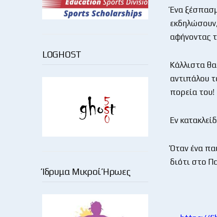
Ένα ξέσπασμ
εκδηλώσουν,
αφήνοντας τ
LOGHOST
Κάλλιστα θα 
αντιπάλου τ
πορεία του!
Εν κατακλεί
Όταν ένα παι
διότι στο Π
Ίδρυμα Μικροί Ήρωες