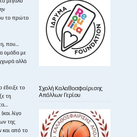
στο μεγάλο
ην
που το πρώτο
ση, που…
ια ομάδα με
υγχωρά αλλά
ο έδειξε το
Σχολή Καλαθοσφαίρισης
Απόλλων Γερίου
ξε τη
 τα…
(και λίγο
εων της
 και από το