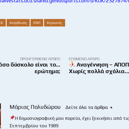
ibalivestats.dcd.shared.geniussports.com/u/KOK/2327874/
ΕΚ
Ανόρθωση
ΕΝΠ
Κεραυνός
ΠΡΟΗΓΟΎΜΕΝΟ ΆΡΘΡΟ
ΕΠΌΜΕΝΟ ΆΡΘΡΟ
όσο δύσκολο είναι το…
Αναγέννηση – ΑΠΟΠ
ερώτημα;
Χωρίς πολλά σχόλια…
Μάριος Πολυδώρου
Δείτε όλα τα άρθρα
Η δημοσιογραφική μου πορεία, έχει ξεκινήσει από τις
Σεπτεμβρίου του 1989