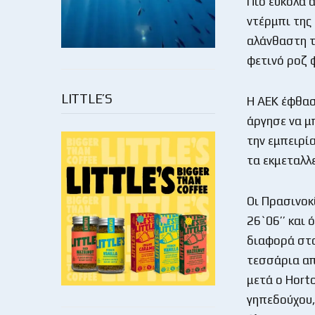
Πιο εύκολα α
ντέρμπι της
αλάνθαστη τ
φετινό ροζ 
LITTLE’S
Η ΑΕΚ έφθασ
άργησε να μ
την εμπειρί
τα εκμεταλλ
Οι Πρασινοκί
26`06’’ και 
διαφορά στου
τεσσάρια απ
μετά ο Hort
γηπεδούχου,