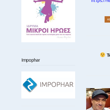
https://f
Α
Τ
Impophar