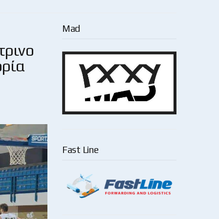
Mad
τρινο
ορία
Fast Line