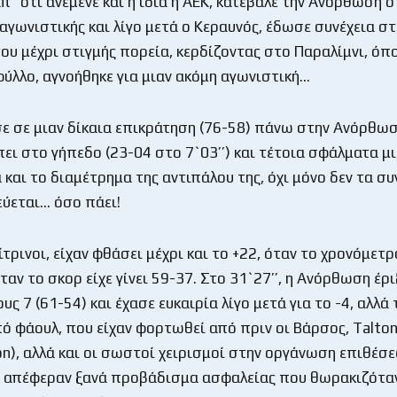
π` ότι ανέμενε και η ίδια η ΑΕΚ, κατέβαλε την Ανόρθωση 
 αγωνιστικής και λίγο μετά ο Κεραυνός, έδωσε συνέχεια στ
ου μέχρι στιγμής πορεία, κερδίζοντας στο Παραλίμνι, ό
φύλλο, αγνοήθηκε για μιαν ακόμη αγωνιστική…
ε σε μιαν δίκαια επικράτηση (76-58) πάνω στην Ανόρθω
πει στο γήπεδο (23-04 στο 7`03’’) και τέτοια σφάλματα μ
α και το διαμέτρημα της αντιπάλου της, όχι μόνο δεν τα σ
εύεται… όσο πάει!
τρινοι, είχαν φθάσει μέχρι και το +22, όταν το χρονόμετρ
όταν το σκορ είχε γίνει 59-37. Στο 31`27’’, η Ανόρθωση έρι
ς 7 (61-54) και έχασε ευκαιρία λίγο μετά για το -4, αλλά
ό φάουλ, που είχαν φορτωθεί από πριν οι Βάρσος, Talton 
on), αλλά και οι σωστοί χειρισμοί στην οργάνωση επιθέσ
 απέφεραν ξανά προβάδισμα ασφαλείας που θωρακιζόταν