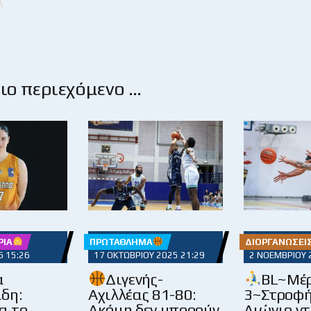
ο περιεχόμενο …
ΡΊΑ
ΠΡΩΤΆΘΛΗΜΑ
ΔΙΟΡΓΑΝΏΣΕΙ
6 15:26
17 ΟΚΤΩΒΡΊΟΥ 2025 21:29
2 ΝΟΕΜΒΡΊΟΥ 
α
Διγενής-
BL~Μέ
δη:
Αχιλλέας 81-80:
3~Στροφή
α το
Ακόμη δεν μπορούν
Αιώνιο ντ