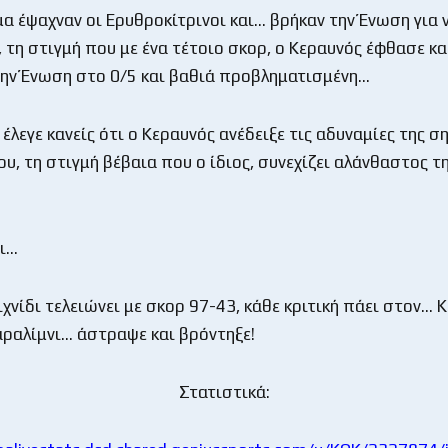
α έψαχναν οι Ερυθροκίτρινοι και… βρήκαν την Ένωση για 
 τη στιγμή που με ένα τέτοιο σκορ, ο Κεραυνός έφθασε κα
ην Ένωση στο 0/5 και βαθιά προβληματισμένη…
έλεγε κανείς ότι ο Κεραυνός ανέδειξε τις αδυναμίες της σ
ου, τη στιγμή βέβαια που ο ίδιος, συνεχίζει αλάνθαστος τ
δι…
χνίδι τελειώνει με σκορ 97-43, κάθε κριτική πάει στον… 
αραλίμνι… άστραψε και βρόντηξε!
Στατιστικά: