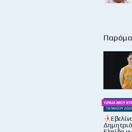
Παρόμοι
ΩΡΑΊΑ ΜΟΥ ΚΥ
18 ΜΑΪ́ΟΥ 202
Εβελίν
Δημητριά
Ελπίδα γι