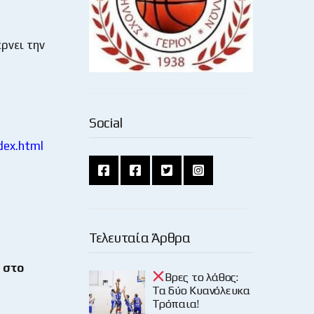
ρνει την
Social
dex.html
Τελευταία Άρθρα
 στο
Βρες το λάθος:
Τα δύο Κυανόλευκα
Τρόπαια!