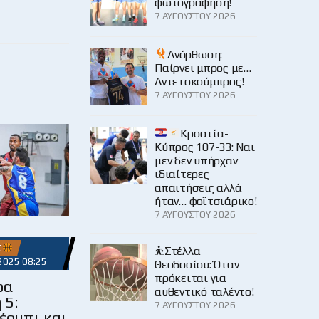
φωτογράφηση!
7 ΑΥΓΟΎΣΤΟΥ 2026
Ανόρθωση:
Παίρνει μπρος με…
Αντετοκούμπρος!
7 ΑΥΓΟΎΣΤΟΥ 2026
Κροατία-
Κύπρος 107-33: Ναι
μεν δεν υπήρχαν
ιδιαίτερες
απαιτήσεις αλλά
ήταν… φοϊτσιάρικο!
7 ΑΥΓΟΎΣΤΟΥ 2026
Σ
⛹️Στέλλα
2025 08:25
Θεοδοσίου: Όταν
πρόκειται για
ρα
αυθεντικό ταλέντο!
 5:
7 ΑΥΓΟΎΣΤΟΥ 2026
έρμπι και