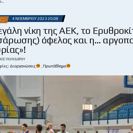
υ…
4 ΝΟΕΜΒΡΊΟΥ 2023 20:08
Σ
γάλη νίκη της ΑΕΚ, το Ερυθροκί
σάρωσης) όφελος και η… αργοπ
υρίας»!
ΙΟΣ ΠΟΛΥΔΏΡΟΥ
ρίες:
Διοργανώσεις
,
Πρωτάθλημα