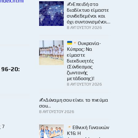
index.html
✍️Επειδή στο
διαδίκτυο είμαστε
συνδεδεμένοι και
όχι συντονισμένοι…
8 ΑΥΓΟΎΣΤΟΥ 2026
Ουκρανία-
Κύπρος: Να
είμαστε
διεκδικητές
(Σύνδεσμος
 96-20:
ζωντανής
μετάδοσης)!
8 ΑΥΓΟΎΣΤΟΥ 2026
✍️Δύναμη σου είναι το πνεύμα
σου…
8 ΑΥΓΟΎΣΤΟΥ 2026
 7
Εθνική Γυναικών
Κ16: Η