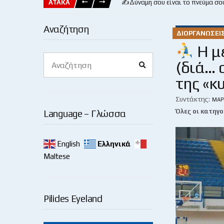
ΑΤΑΚΑ
✍️Δύναμη σου είναι το πνεύμα σο
Αναζήτηση
ΔΙΟΡΓΑΝΏΣΕΙ
Η με
Search
(διά… 
Search
for:
της «κ
Συντάκτης:
ΜΆΡ
Όλες οι κατηγο
Language – Γλώσσα
English
Ελληνικά
Maltese
Pilides Eyeland