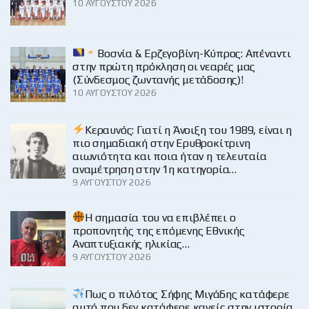
10 ΑΥΓΟΎΣΤΟΥ 2026
Βοσνία & Ερζεγοβίνη-Κύπρος: Απέναντι
στην πρώτη πρόκληση οι νεαρές μας
(Σύνδεσμος ζωντανής μετάδοσης)!
10 ΑΥΓΟΎΣΤΟΥ 2026
Κεραυνός: Γιατί η Άνοιξη του 1989, είναι η
πιο σημαδιακή στην Ερυθροκίτρινη
αιωνιότητα και ποια ήταν η τελευταία
αναμέτρηση στην 1η κατηγορία…
9 ΑΥΓΟΎΣΤΟΥ 2026
H σημασία του να επιβλέπει ο
προπονητής της επόμενης Εθνικής
Αναπτυξιακής ηλικίας…
9 ΑΥΓΟΎΣΤΟΥ 2026
Πως ο πιλότος Σήφης Μιγάδης κατάφερε
αυτό που δεν κατάφερε κανείς στην ιστορία