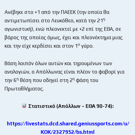
Ανέβηκε στο +1 από την ΠΑΕΕΚ (την οποία θα
η
αντιμετωπίσει στο Λευκόθεο, κατά την 21
αγωνιστική), ενώ πλεονεκτεί με +2 επί της ΕΘΑ, σε
βάρος της οποίας όμως, έχει και πλεονέκτημα μιας
ο
και την είχε κερδίσει και στον 1
γύρο.
Βάση λοιπόν όλων αυτών και τηρουμένων των
αναλογιών, ο Απόλλωνας είναι πλέον το φαβορί για
η
η
την 6
θέση που οδηγεί στη 2
φάση του
Πρωταθλήματος.
Στατιστικό (Απόλλων – ΕΘΑ 90-74):
https://livestats.dcd.shared.geniussports.com/u/
KOK/2327952/bs.html