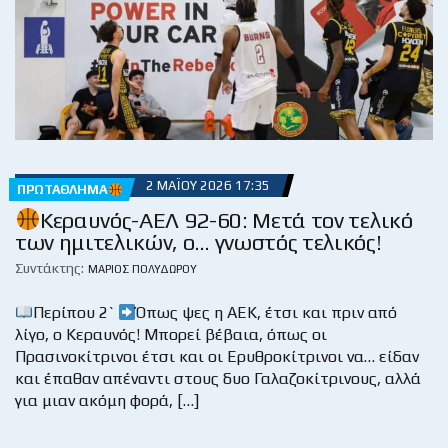
2 ΜΑΪ́ΟΥ 2026 17:35
ΠΡΩΤΆΘΛΗΜΑ
Κεραυνός-ΑΕΛ 92-60: Μετά τον τελικό
των ημιτελικών, ο… γνωστός τελικός!
Συντάκτης:
ΜΆΡΙΟΣ ΠΟΛΥΔΏΡΟΥ
Περίπου 2`
Όπως ψες η ΑΕΚ, έτσι και πριν από
λίγο, ο Κεραυνός! Μπορεί βέβαια, όπως οι
Πρασινοκίτρινοι έτσι και οι Ερυθροκίτρινοι να… είδαν
και έπαθαν απέναντι στους δυο Γαλαζοκίτρινους, αλλά
για μιαν ακόμη φορά, […]