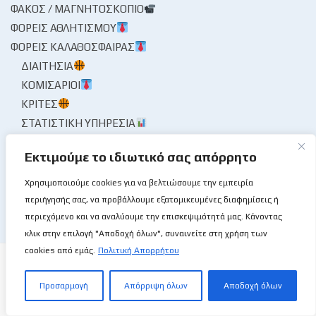
ΦΑΚΌΣ / ΜΑΓΝΗΤΟΣΚΌΠΙΟ
ΦΟΡΕΊΣ ΑΘΛΗΤΙΣΜΟΎ
ΦΟΡΕΊΣ ΚΑΛΑΘΌΣΦΑΙΡΑΣ
ΔΙΑΙΤΗΣΊΑ
ΚΟΜΙΣΆΡΙΟΙ
ΚΡΙΤΈΣ
ΣΤΑΤΙΣΤΙΚΉ ΥΠΗΡΕΣΊΑ
ΧΡΟΝΟΓΡΆΦΗΜΑ
Εκτιμούμε το ιδιωτικό σας απόρρητο
ΨΊΘΥΡΟΙ
ΩΡΑΊΑ ΜΟΥ ΚΥΡΊΑ
Χρησιμοποιούμε cookies για να βελτιώσουμε την εμπειρία
περιήγησής σας, να προβάλλουμε εξατομικευμένες διαφημίσεις ή
περιεχόμενο και να αναλύουμε την επισκεψιμότητά μας. Κάνοντας
κλικ στην επιλογή "Αποδοχή όλων", συναινείτε στη χρήση των
cookies από εμάς.
Πολιτική Απορρήτου
Προσαρμογή
Απόρριψη όλων
Αποδοχή όλων
Το Basketball Stories στις επάλξεις!