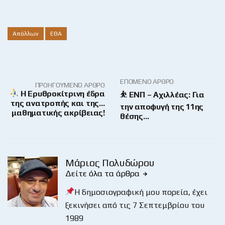
Απόλλων
ΕΘΑ
ΕΠΌΜΕΝΟ ΆΡΘΡΟ
ΠΡΟΗΓΟΎΜΕΝΟ ΆΡΘΡΟ
Η Ερυθροκίτρινη έδρα
⛹️ ΕΝΠ – Αχιλλέας: Για
της ανατροπής και της…
την αποφυγή της 11ης
μαθηματικής ακρίβειας!
θέσης…
Μάριος Πολυδώρου
Δείτε όλα τα άρθρα
Η δημοσιογραφική μου πορεία, έχει
ξεκινήσει από τις 7 Σεπτεμβρίου του
1989