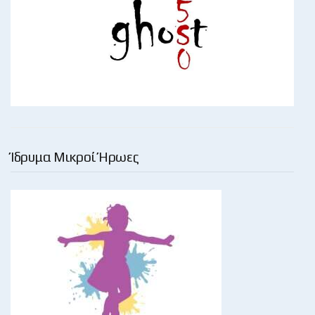
Ίδρυμα Μικροί Ήρωες