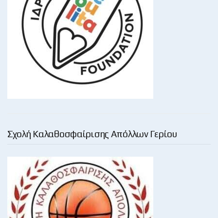
Σχολή Καλαθοσφαίρισης Απόλλων Γερίου