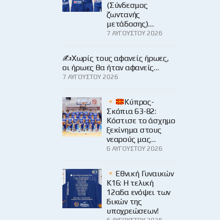
(Σύνδεσμος
ζωντανής
μετάδοσης)…
7 ΑΥΓΟΎΣΤΟΥ 2026
✍️Χωρίς τους αφανείς ήρωες,
οι ήρωες θα ήταν αφανείς…
7 ΑΥΓΟΎΣΤΟΥ 2026
Κύπρος-
Σκόπια 63-82:
Κόστισε το άσχημο
ξεκίνημα στους
νεαρούς μας…
6 ΑΥΓΟΎΣΤΟΥ 2026
Εθνική Γυναικών
Κ16: Η τελική
12αδα ενόψει των
δικών της
υποχρεώσεων!