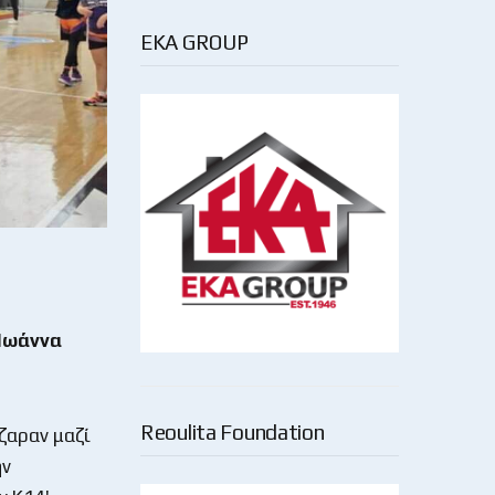
EKA GROUP
 Ιωάννα
Reoulita Foundation
όζαραν μαζί
ην