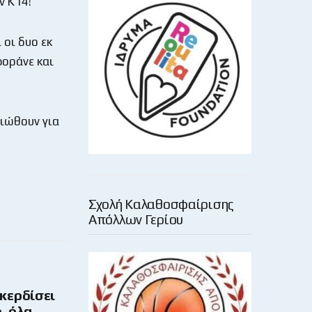
ν Κ14!
οι δυο εκ
φοράνε και
ιώθουν για
Σχολή Καλαθοσφαίρισης
Απόλλων Γερίου
 κερδίσει
, όλα