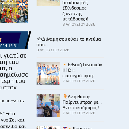
διεκδικητές
(Σύνδεσμος
ζωντανής
μετάδοσης)!
8 ΑΥΓΟΎΣΤΟΥ 2026
✍️Δύναμη σου είναι το πνεύμα
σου…
2024 19:31
8 ΑΥΓΟΎΣΤΟΥ 2026
 γιατί σε
ση του
Εθνική Γυναικών
π, ο
Κ16: Η
 σημείωσε
φωτογράφηση!
ύτερη του
7 ΑΥΓΟΎΣΤΟΥ 2026
ω στον
Ανόρθωση:
ΙΟΣ ΠΟΛΥΔΏΡΟΥ
Παίρνει μπρος με…
Αντετοκούμπρος!
5“ ➡Το
7 ΑΥΓΟΎΣΤΟΥ 2026
γυρίζει και
τοσελίδα και
Κροατία-