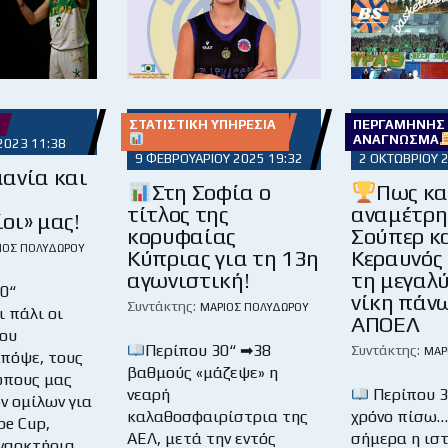
ΣΤΑΤΙΣΤΙΚΉ ΥΠΗΡΕΣΊΑ
ΠΕΡΓΑΜΗΝΉΣ
ΑΝΆΓΝΩΣΜΑ
2023 11:38
9 ΦΕΒΡΟΥΑΡΊΟΥ 2025 19:32
2 ΟΚΤΩΒΡΊΟΥ 
μανία και
Στη Σοφία ο
Πως και
τίτλος της
αναμέτρη
οι» μας!
κορυφαίας
Σούπερ κα
ΙΟΣ ΠΟΛΥΔΏΡΟΥ
Κύπριας για τη 13η
Κεραυνός
αγωνιστική!
τη μεγαλ
 40“
νίκη πάν
Συντάκτης:
ΜΆΡΙΟΣ ΠΟΛΥΔΏΡΟΥ
 πάλι οι
ΑΠΟΕΛ
ου
Περίπου 30“ ➡38
Συντάκτης:
ΜΆΡ
απόψε, τους
βαθμούς «μάζεψε» η
ώπους μας
νεαρή
Περίπου 3
ν ομίλων για
καλαθοσφαιρίστρια της
χρόνο πίσω… 
pe Cup,
ΑΕΛ, μετά την εντός
σήμερα η ισ
ναρκτήρια