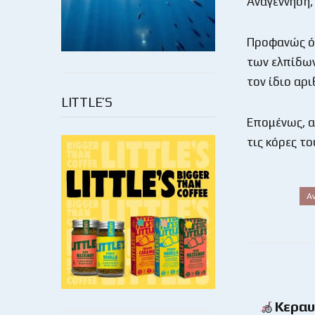
Αναγέννηση, 
Προφανώς όμ
των ελπίδων
τον ίδιο αρ
LITTLE’S
Επομένως, α
τις κόρες το
Α
Κεραυ