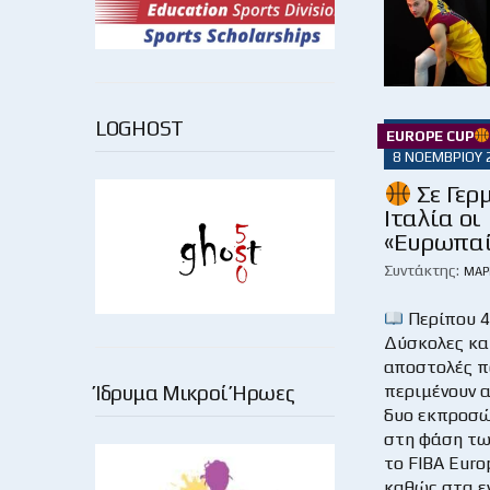
LOGHOST
EUROPE CUP
8 ΝΟΕΜΒΡΊΟΥ 
Σε Γερ
Ιταλία οι
«Ευρωπαί
Συντάκτης:
ΜΆΡ
Περίπου
Δύσκολες και
αποστολές π
Ίδρυμα Μικροί Ήρωες
περιμένουν 
δυο εκπροσ
στη φάση τω
το FIBA Euro
καθώς στα ε