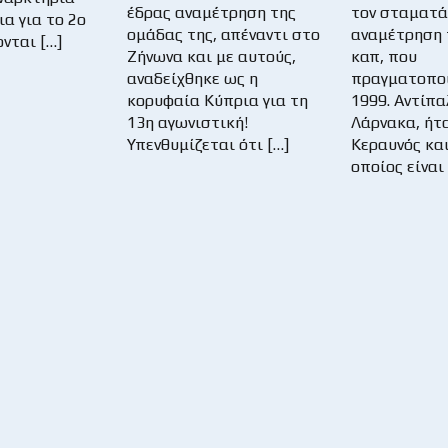
έδρας αναμέτρηση της
τον σταματά
ια για το 2ο
ομάδας της, απέναντι στο
αναμέτρηση 
ονται […]
Ζήνωνα και με αυτούς,
καπ, που
αναδείχθηκε ως η
πραγματοποι
κορυφαία Κύπρια για τη
1999. Αντίπα
13η αγωνιστική!
Λάρνακα, ήτα
Υπενθυμίζεται ότι […]
Κεραυνός κα
οποίος είναι 