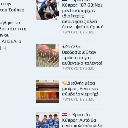
 στην
Κύπρος 107-33: Ναι
του Σούπερ
μεν δεν υπήρχαν
ιδιαίτερες
απαιτήσεις αλλά
ήθηκε το
ήταν… φοϊτσιάρικο!
λοι τότε στη
7 ΑΥΓΟΎΣΤΟΥ 2026
ν οι
ι ΑΠΟΕΛ, ο
⛹️Στέλλα
[…]
Θεοδοσίου: Όταν
πρόκειται για
αυθεντικό ταλέντο!
7 ΑΥΓΟΎΣΤΟΥ 2026
Διεθνής μέρα
μπύρας: Είναι και
σύμβολο γιορτής!
7 ΑΥΓΟΎΣΤΟΥ 2026
Κροατία-
Κύπρος: Αυτό θα
είναι πολύ δύσκολο