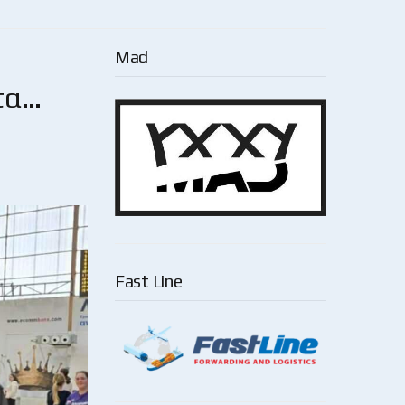
Mad
τα…
Fast Line