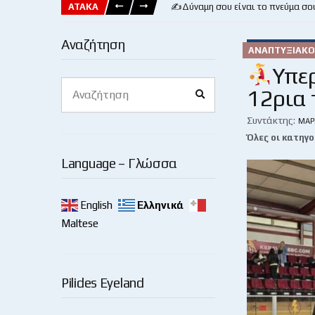
ΑΤΑΚΑ
✍️Δύναμη σου είναι το πνεύμα σο
Αναζήτηση
ΑΝΑΠΤΥΞΙΑΚΌ
Υπε
Search
12ρια 
Search
for:
Συντάκτης:
ΜΆΡ
Όλες οι κατηγο
Language – Γλώσσα
English
Ελληνικά
Maltese
Pilides Eyeland