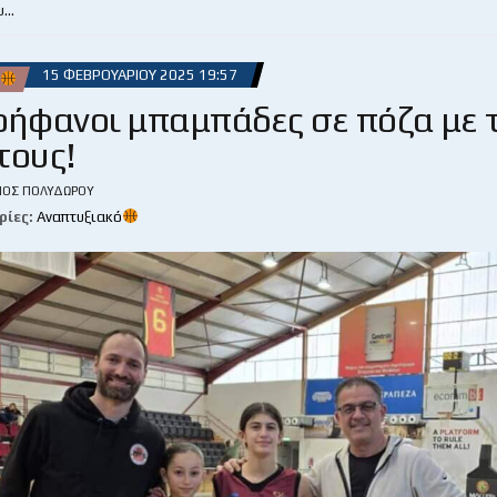
υ…
15 ΦΕΒΡΟΥΑΡΊΟΥ 2025 19:57
ρήφανοι μπαμπάδες σε πόζα με 
τους!
ΙΟΣ ΠΟΛΥΔΏΡΟΥ
ρίες:
Αναπτυξιακό