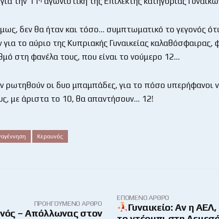
για την 11
αγωνιστική της Επίλεκτης κατηγορίας Γυναικώ
ως, δεν θα ήταν και τόσο… συμπτωματικό το γεγονός ότι 
 για το αύριο της Κυπριακής Γυναικείας καλαθόσφαιρας, 
ιθμό στη φανέλα τους, που είναι το νούμερο 12…
ν ρωτηθούν οι δυο μπαμπάδες, για το πόσο υπερήφανοι ν
υς, με άριστα το 10, θα απαντήσουν… 12!
ναγέννηση
Κεραυνός
ΕΠΌΜΕΝΟ ΆΡΘΡΟ
ΠΡΟΗΓΟΎΜΕΝΟ ΆΡΘΡΟ
Γυναικείο: Αν η ΑΕΛ,
νός – Απόλλωνας στον
το ντέρμπι στη Λεμεσό