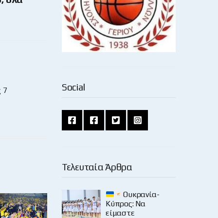
Social
 7
Τελευταία Άρθρα
Ουκρανία-
Κύπρος: Να
είμαστε