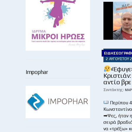
ΕΙΔΗΣΕΟΓΡΑΦ
2 ΑΥΓΟΎΣΤΟΥ 
«Έφυγε
Impophar
Κριστιάν:
αντίο βρε
Συντάκτης:
ΜΆΡ
Περίπου 4
Κωνσταντίνο
➡Ψες, ήταν 
σειρά βραδι
να «τρέξω» 