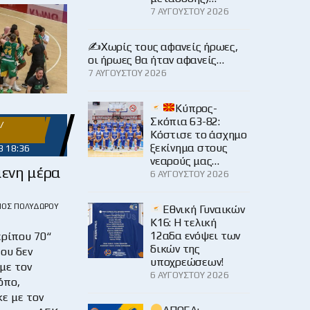
7 ΑΥΓΟΎΣΤΟΥ 2026
✍️Χωρίς τους αφανείς ήρωες,
οι ήρωες θα ήταν αφανείς…
7 ΑΥΓΟΎΣΤΟΥ 2026
Κύπρος-
Σκόπια 63-82:
/
Κόστισε το άσχημο
ξεκίνημα στους
3 18:36
νεαρούς μας…
ενη μέρα
6 ΑΥΓΟΎΣΤΟΥ 2026
ΙΟΣ ΠΟΛΥΔΏΡΟΥ
Εθνική Γυναικών
Κ16: Η τελική
12αδα ενόψει των
ερίπου 70“
δικών της
ου δεν
υποχρεώσεων!
με τον
6 ΑΥΓΟΎΣΤΟΥ 2026
όπο,
ε με τον