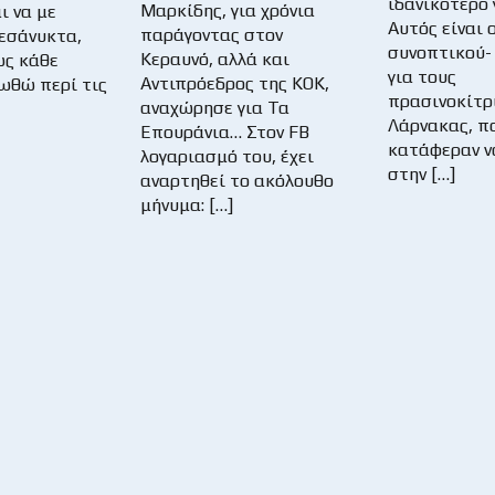
ιδανικότερο 
Μαρκίδης, για χρόνια
ι να με
Αυτός είναι ο
παράγοντας στον
μεσάνυκτα,
συνοπτικού-
Κεραυνό, αλλά και
ως κάθε
για τους
Αντιπρόεδρος της ΚΟΚ,
ωθώ περί τις
πρασινοκίτρ
αναχώρησε για Τα
Λάρνακας, π
Επουράνια… Στον FB
κατάφεραν ν
λογαριασμό του, έχει
στην […]
αναρτηθεί το ακόλουθο
μήνυμα: […]