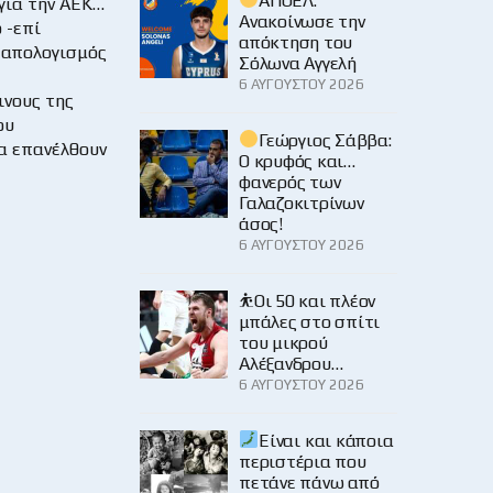
ΑΠΟΕΛ:
για την ΑΕΚ…
Ανακοίνωσε την
 -επί
απόκτηση του
 απολογισμός
Σόλωνα Αγγελή
6 ΑΥΓΟΎΣΤΟΥ 2026
ινους της
ου
Γεώργιος Σάββα:
α επανέλθουν
Ο κρυφός και…
φανερός των
Γαλαζοκιτρίνων
άσος!
6 ΑΥΓΟΎΣΤΟΥ 2026
⛹️Οι 50 και πλέον
μπάλες στο σπίτι
του μικρού
Αλέξανδρου…
6 ΑΥΓΟΎΣΤΟΥ 2026
Είναι και κάποια
περιστέρια που
πετάνε πάνω από