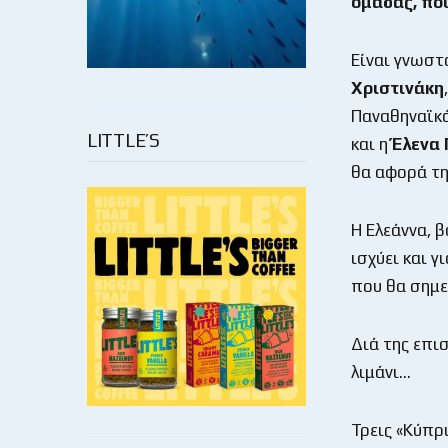
ομάδας, που
Είναι γνωστ
Χριστινάκη
Παναθηναϊκό
LITTLE’S
και η
Έλενα
θα αφορά τη
Η Ελεάννα, 
ισχύει και γ
που θα σημε
Διά της επι
λιμάνι…
Τρεις «Κύπρι