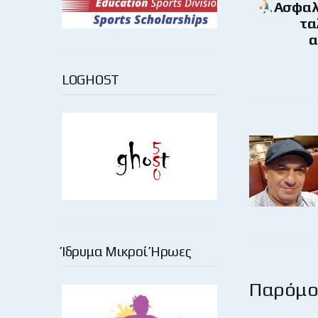
Ασφαλ
τα
α
LOGHOST
Ίδρυμα Μικροί Ήρωες
Παρόμοι