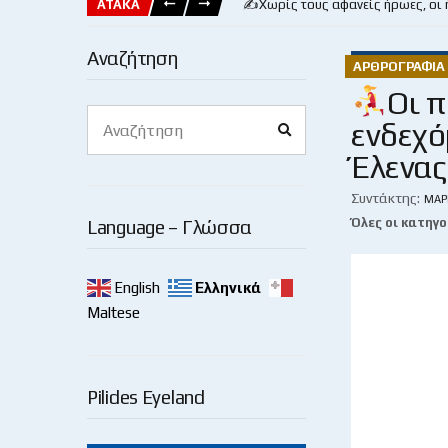
ΑΤΑΚΑ
✍️Χωρίς τους αφανείς ήρωες, οι
Αναζήτηση
ΑΡΘΡΟΓΡΑΦΊΑ 
Οι 
Search
ενδεχό
Search
for:
Έλενας
Συντάκτης:
ΜΆΡ
Όλες οι κατηγο
Language – Γλώσσα
English
Ελληνικά
Maltese
Pilides Eyeland