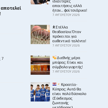
ιδιαίτερες
απαιτήσεις αλλά
 αποτελεί
ήταν… φοϊτσιάρικο!
!
7 ΑΥΓΟΎΣΤΟΥ 2026
⛹️Στέλλα
Θεοδοσίου: Όταν
πρόκειται για
αυθεντικό ταλέντο!
7 ΑΥΓΟΎΣΤΟΥ 2026
Διεθνής μέρα
 7
μπύρας: Είναι και
σύμβολο γιορτής!
7 ΑΥΓΟΎΣΤΟΥ 2026
Κροατία-
Κύπρος: Αυτό θα
είναι πολύ δύσκολο
(Σύνδεσμος
ζωντανής
μετάδοσης)…