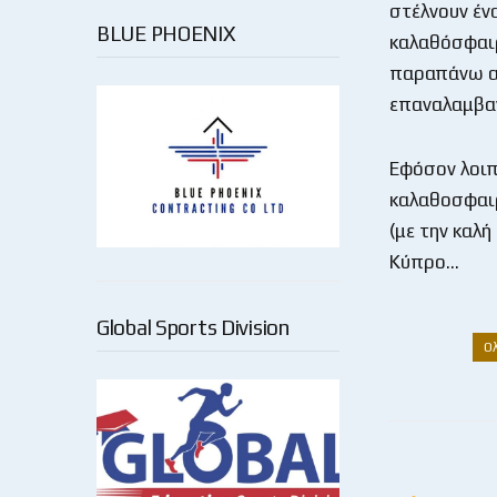
στέλνουν έν
BLUE PHOENIX
καλαθόσφαιρ
παραπάνω απ
επαναλαμβα
Εφόσον λοιπ
καλαθοσφαιρ
(με την καλ
Κύπρο…
Global Sports Division
Ο