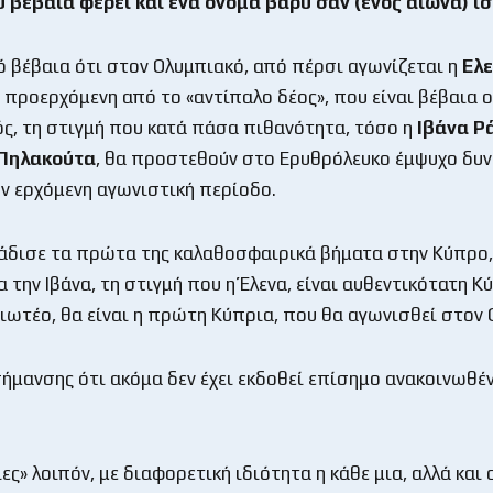
 βέβαια φέρει και ένα όνομα βαρύ σαν (ενός αιώνα) ισ
ό βέβαια ότι στον Ολυμπιακό, από πέρσι αγωνίζεται η
Ελ
, προερχόμενη από το «αντίπαλο δέος», που είναι βέβαια ο
ς, τη στιγμή που κατά πάσα πιθανότητα, τόσο η
Ιβάνα Ρ
 Πηλακούτα
, θα προστεθούν στο Ερυθρόλευκο έμψυχο δυν
ν ερχόμενη αγωνιστική περίοδο.
βάδισε τα πρώτα της καλαθοσφαιρικά βήματα στην Κύπρο
ια την Ιβάνα, τη στιγμή που η Έλενα, είναι αυθεντικότατη Κ
ιωτέο, θα είναι η πρώτη Κύπρια, που θα αγωνισθεί στον
σήμανσης ότι ακόμα δεν έχει εκδοθεί επίσημο ανακοινωθέ
ες» λοιπόν, με διαφορετική ιδιότητα η κάθε μια, αλλά και ο