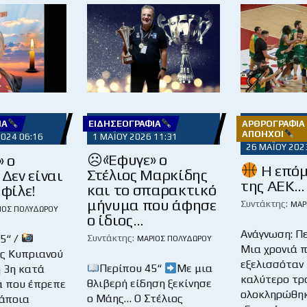
ΊΑ
ΕΙΔΗΣΕΟΓΡΑΦΊΑ
ΑΡΘΡΟΓΡΑΦΊΑ 
ΑΠΌΗΧΟΙ
2024 06:16
1 ΜΑΪ́ΟΥ 2026 11:31
26 ΜΑΪ́ΟΥ 202
☹«Έφυγε» ο
» ο
Η επόμ
Στέλιος Μαρκίδης
 Δεν είναι
της ΑΕΚ…
και το σπαρακτικό
 φίλε!
μήνυμα που άφησε
Συντάκτης:
ΜΆΡ
ΙΟΣ ΠΟΛΥΔΏΡΟΥ
ο ίδιος…
Ανάγνωση: Π
5“ /
Συντάκτης:
ΜΆΡΙΟΣ ΠΟΛΥΔΏΡΟΥ
Μια χρονιά π
ς Κυπριανού
εξελισσόταν 
Περίπου 45“
Με μια
η 3η κατά
καλύτερο τρ
θλιβερή είδηση ξεκίνησε
ά που έπρεπε
ολοκληρώθηκ
ο Μάης… Ο Στέλιος
κάποια