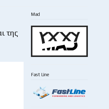
Mad
αι της
Fast Line