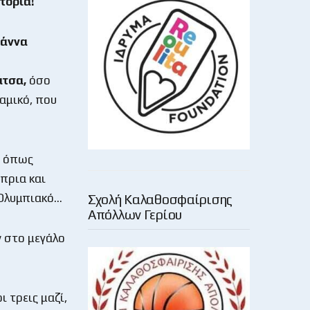
τορία!
εάννα
άτσα,
όσο
αμικό, που
, όπως
ύπρια και
 Ολυμπιακό…
Σχολή Καλαθοσφαίρισης
Απόλλων Γερίου
ν στο μεγάλο
ι τρεις μαζί,