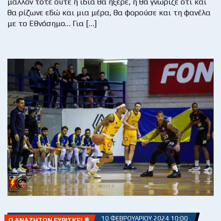
μάλλον τότε ούτε η ίδια θα ήξερε, ή θα γνώριζε ότι και
θα ρίζωνε εδώ και μια μέρα, θα φορούσε και τη φανέλα
με το Εθνόσημο… Για […]
10 ΦΕΒΡΟΥΑΡΊΟΥ 2024 10:00
Ο ΑΝΑΖΗΤΏΝ ΕΥΡΊΣΚΕΙ