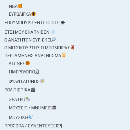
NBA
ΕΥΡΩΛΊΓΚΑ
ΕΠΟΥΜΠΟΎΡΙΣΕΝ Ο ΤΌΠΟΣ!🌩
ΈΤΣΙ ΜΟΥ ΕΚΆΠΝΙΣΕΝ
Ο ΑΝΑΖΗΤΏΝ ΕΥΡΊΣΚΕΙ
Ο ΜΙΤΣΙΚΟΥΡΤΉΣ Ο ΜΠΌΜΠΙΡΑΣ
ΠΕΡΓΑΜΗΝΉΣ ΑΝΆΓΝΩΣΜΑ
ΑΓΏΝΕΣ
ΗΜΕΡΟΛΌΓΙΟ🗓
ΦΎΛΛΟ ΑΓΏΝΟΣ
ΠΟΛΙΤΙΣΤΙΚΆ🏙
ΘΈΑΤΡΟ
ΜΟΥΣΕΊΟ / ΜΝΗΜΕΊΟ🏛
ΜΟΥΣΙΚΉ
ΠΡΌΣΩΠΑ / ΣΥΝΕΝΤΕΎΞΕΙΣ🎙