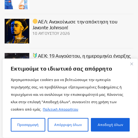
ΑΕΛ: Ανακοίνωσε την απόκτηση του
Javonte Johnson!
10 ΑΥΓΟΎΣΤΟΥ 2026
ΑΕΚ: 19 Αυγούστου, η ημερομηνία έναρξης
των… βασάνων!
10 ΑΥΓΟΎΣΤΟΥ 2026
Εκτιμούμε το ιδιωτικό σας απόρρητο
Χρησιμοποιούμε cookies για να βελτιώσουμε την εμπειρία
περιήγησής σας, να προβάλλουμε εξατομικευμένες διαφημίσεις ή
Social
περιεχόμενο και να αναλύουμε την επισκεψιμότητά μας. Κάνοντας
κλικ στην επιλογή "Αποδοχή όλων", συναινείτε στη χρήση των
cookies από εμάς.
Πολιτική Απορρήτου
Προσαρμογή
Απόρριψη όλων
Αποδοχή όλων
Σχετικά με εμάς