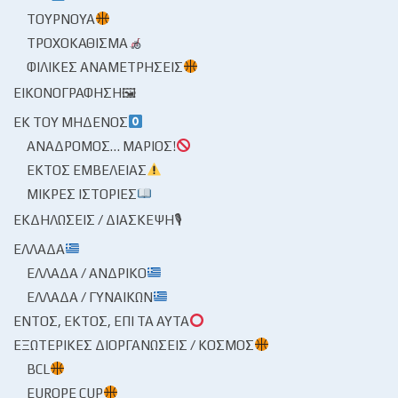
ΤΟΥΡΝΟΥΆ
ΤΡΟΧΟΚΆΘΙΣΜΑ
ΦΙΛΙΚΈΣ ΑΝΑΜΕΤΡΉΣΕΙΣ
ΕΙΚΟΝΟΓΡΆΦΗΣΗ🖼
ΕΚ ΤΟΥ ΜΗΔΕΝΌΣ
ΑΝΆΔΡΟΜΟΣ… ΜΆΡΙΟΣ!
ΕΚΤΌΣ ΕΜΒΈΛΕΙΑΣ
ΜΙΚΡΈΣ ΙΣΤΟΡΊΕΣ
ΕΚΔΗΛΏΣΕΙΣ / ΔΙΆΣΚΕΨΗ🎙
ΕΛΛΆΔΑ
ΕΛΛΆΔΑ / ΑΝΔΡΙΚΌ
ΕΛΛΆΔΑ / ΓΥΝΑΙΚΏΝ
ΕΝΤΌΣ, ΕΚΤΌΣ, ΕΠΊ ΤΑ ΑΥΤΆ
ΕΞΩΤΕΡΙΚΈΣ ΔΙΟΡΓΑΝΏΣΕΙΣ / ΚΌΣΜΟΣ
BCL
EUROPE CUP