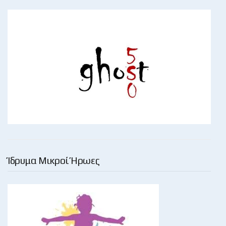
Ίδρυμα Μικροί Ήρωες