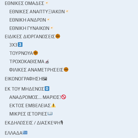
ΕΘΝΙΚΈΣ ΟΜΆΔΕΣ
ΕΘΝΙΚΈΣ ΑΝΑΠΤΥΞΙΑΚΏΝ
ΕΘΝΙΚΉ ΑΝΔΡΏΝ
ΕΘΝΙΚΉ ΓΥΝΑΙΚΏΝ
ΕΙΔΙΚΈΣ ΔΙΟΡΓΑΝΏΣΕΙΣ
3X3
ΤΟΥΡΝΟΥΆ
ΤΡΟΧΟΚΆΘΙΣΜΑ
ΦΙΛΙΚΈΣ ΑΝΑΜΕΤΡΉΣΕΙΣ
ΕΙΚΟΝΟΓΡΆΦΗΣΗ🖼
ΕΚ ΤΟΥ ΜΗΔΕΝΌΣ
ΑΝΆΔΡΟΜΟΣ… ΜΆΡΙΟΣ!
ΕΚΤΌΣ ΕΜΒΈΛΕΙΑΣ
ΜΙΚΡΈΣ ΙΣΤΟΡΊΕΣ
ΕΚΔΗΛΏΣΕΙΣ / ΔΙΆΣΚΕΨΗ🎙
ΕΛΛΆΔΑ