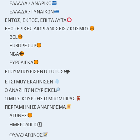
ΕΛΛΆΔΑ / ΑΝΔΡΙΚΌ
ΕΛΛΆΔΑ / ΓΥΝΑΙΚΏΝ
ΕΝΤΌΣ, ΕΚΤΌΣ, ΕΠΊ ΤΑ ΑΥΤΆ
ΕΞΩΤΕΡΙΚΈΣ ΔΙΟΡΓΑΝΏΣΕΙΣ / ΚΌΣΜΟΣ
BCL
EUROPE CUP
NBA
ΕΥΡΩΛΊΓΚΑ
ΕΠΟΥΜΠΟΎΡΙΣΕΝ Ο ΤΌΠΟΣ!🌩
ΈΤΣΙ ΜΟΥ ΕΚΆΠΝΙΣΕΝ
Ο ΑΝΑΖΗΤΏΝ ΕΥΡΊΣΚΕΙ
Ο ΜΙΤΣΙΚΟΥΡΤΉΣ Ο ΜΠΌΜΠΙΡΑΣ
ΠΕΡΓΑΜΗΝΉΣ ΑΝΆΓΝΩΣΜΑ
ΑΓΏΝΕΣ
ΗΜΕΡΟΛΌΓΙΟ🗓
ΦΎΛΛΟ ΑΓΏΝΟΣ