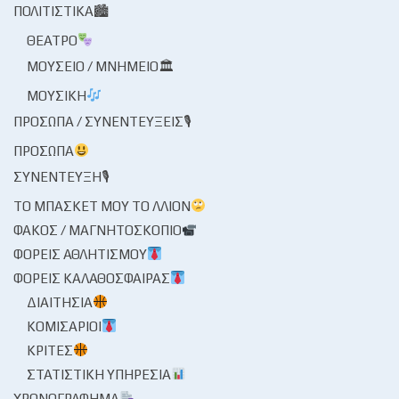
ΠΟΛΙΤΙΣΤΙΚΆ🏙
ΘΈΑΤΡΟ
ΜΟΥΣΕΊΟ / ΜΝΗΜΕΊΟ🏛
ΜΟΥΣΙΚΉ
ΠΡΌΣΩΠΑ / ΣΥΝΕΝΤΕΎΞΕΙΣ🎙
ΠΡΌΣΩΠΑ
ΣΥΝΈΝΤΕΥΞΗ🎙
ΤΟ ΜΠΆΣΚΕΤ ΜΟΥ ΤΟ ΛΛΊΟΝ
ΦΑΚΌΣ / ΜΑΓΝΗΤΟΣΚΌΠΙΟ
ΦΟΡΕΊΣ ΑΘΛΗΤΙΣΜΟΎ
ΦΟΡΕΊΣ ΚΑΛΑΘΌΣΦΑΙΡΑΣ
ΔΙΑΙΤΗΣΊΑ
ΚΟΜΙΣΆΡΙΟΙ
ΚΡΙΤΈΣ
ΣΤΑΤΙΣΤΙΚΉ ΥΠΗΡΕΣΊΑ
ΧΡΟΝΟΓΡΆΦΗΜΑ