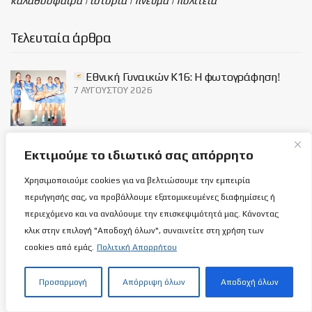
καλαθόσφαιρα | ιστορία | πνεύμα | πολιτεία
Τελευταία άρθρα
Εθνική Γυναικών Κ16: Η φωτογράφηση!
7 ΑΥΓΟΎΣΤΟΥ 2026
Ανόρθωση: Παίρνει μπρος με…
Εκτιμούμε το ιδιωτικό σας απόρρητο
Αντετοκούμπρος!
7 ΑΥΓΟΎΣΤΟΥ 2026
Χρησιμοποιούμε cookies για να βελτιώσουμε την εμπειρία
περιήγησής σας, να προβάλλουμε εξατομικευμένες διαφημίσεις ή
περιεχόμενο και να αναλύουμε την επισκεψιμότητά μας. Κάνοντας
Κροατία-Κύπρος 107-33: Ναι μεν δεν
κλικ στην επιλογή "Αποδοχή όλων", συναινείτε στη χρήση των
υπήρχαν ιδιαίτερες απαιτήσεις αλλά ήταν…
cookies από εμάς.
Πολιτική Απορρήτου
φοϊτσιάρικο!
7 ΑΥΓΟΎΣΤΟΥ 2026
Προσαρμογή
Απόρριψη όλων
Αποδοχή όλων
Social