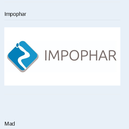
Impophar
Mad