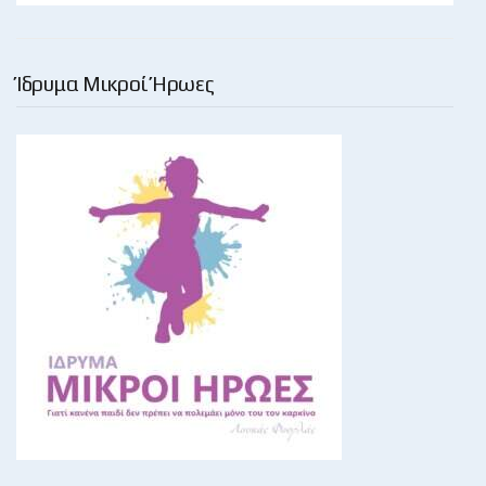
Ίδρυμα Μικροί Ήρωες