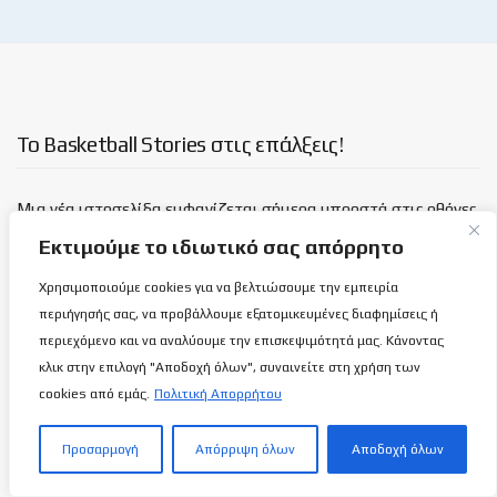
Το Basketball Stories στις επάλξεις!
Μια νέα ιστοσελίδα εμφανίζεται σήμερα μπροστά στις οθόνες
σας, η basketballstoriescy.com.
Εκτιμούμε το ιδιωτικό σας απόρρητο
Χρησιμοποιούμε cookies για να βελτιώσουμε την εμπειρία
Κανένα μα κανένα κείμενο σε αυτήν την ιστοσελίδα, δεν
περιήγησής σας, να προβάλλουμε εξατομικευμένες διαφημίσεις ή
θα είναι
ανώνυμο!
περιεχόμενο και να αναλύουμε την επισκεψιμότητά μας. Κάνοντας
κλικ στην επιλογή "Αποδοχή όλων", συναινείτε στη χρήση των
καλαθόσφαιρα | ιστορία | πνεύμα | πολιτεία
cookies από εμάς.
Πολιτική Απορρήτου
Τελευταία άρθρα
Προσαρμογή
Απόρριψη όλων
Αποδοχή όλων