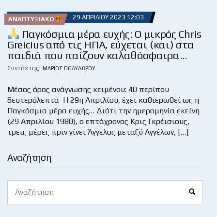
29 ΑΠΡΙΛΊΟΥ 2023 12:03
ΑΝΑΠΤΥΞΙΑΚΌ
Παγκόσμια μέρα ευχής: Ο μικρός Chris
Greicius από τις ΗΠΑ, εύχεται (και) στα
παιδιά που παίζουν καλαθόσφαιρα…
Συντάκτης:
ΜΆΡΙΟΣ ΠΟΛΥΔΏΡΟΥ
Μέσος όρος ανάγνωσης κειμένου: 40 περίπου
δευτερόλεπτα Η 29η Απριλίου, έχει καθιερωθεί ως η
Παγκόσμια μέρα ευχής… Διότι την ημερομηνία εκείνη
(29 Απριλίου 1980), ο επτάχρονος Κρις Γκρέισιους,
τρεις μέρες πριν γίνει Άγγελος μεταξύ Αγγέλων, […]
Αναζήτηση
Search
Search
for: