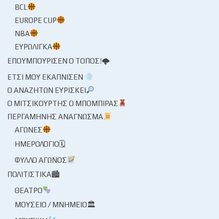
BCL
EUROPE CUP
NBA
ΕΥΡΩΛΊΓΚΑ
ΕΠΟΥΜΠΟΎΡΙΣΕΝ Ο ΤΌΠΟΣ!🌩
ΈΤΣΙ ΜΟΥ ΕΚΆΠΝΙΣΕΝ
Ο ΑΝΑΖΗΤΏΝ ΕΥΡΊΣΚΕΙ
Ο ΜΙΤΣΙΚΟΥΡΤΉΣ Ο ΜΠΌΜΠΙΡΑΣ
ΠΕΡΓΑΜΗΝΉΣ ΑΝΆΓΝΩΣΜΑ
ΑΓΏΝΕΣ
ΗΜΕΡΟΛΌΓΙΟ🗓
ΦΎΛΛΟ ΑΓΏΝΟΣ
ΠΟΛΙΤΙΣΤΙΚΆ🏙
ΘΈΑΤΡΟ
ΜΟΥΣΕΊΟ / ΜΝΗΜΕΊΟ🏛