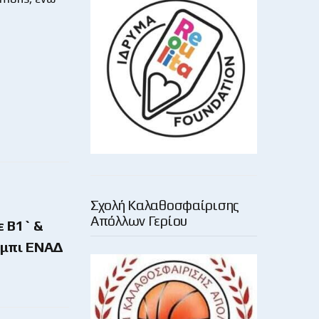
Σχολή Καλαθοσφαίρισης
Απόλλων Γερίου
ε Β1` &
ρμπι ΕΝΑΔ