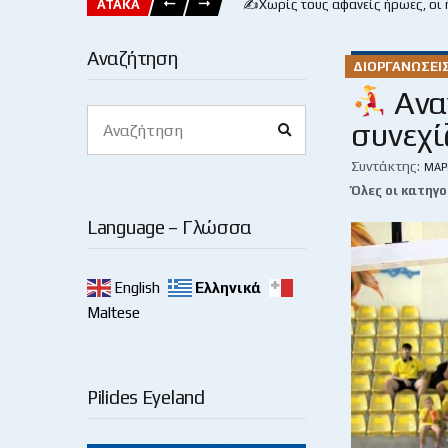
ΑΤΑΚΑ
✍️Χωρίς τους αφανείς ήρωες, οι
Αναζήτηση
ΔΙΟΡΓΑΝΏΣΕΙ
Ανα
Search
συνεχί
Search
for:
Συντάκτης:
ΜΆΡ
Όλες οι κατηγο
Language – Γλώσσα
English
Ελληνικά
Maltese
Pilides Eyeland