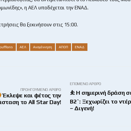
ομωνίδης», η ΑΕΛ υποδέχεται την ΕΝΑΔ.
ετρήσεις θα ξεκινήσουν στις 15:00.
oufflons
ΑΕΛ
Αναγέννηση
ΑΠΟΠ
ΕΝΑΔ
ΕΠΌΜΕΝΟ ΆΡΘΡΟ
ΠΡΟΗΓΟΎΜΕΝΟ ΆΡΘΡΟ
⛹ Η σημερινή δράση σ
Έκλεψε και φέτος την
Β2`: Ξεχωρίζει το ντέ
σταση το All Star Day!
– Διγενή!