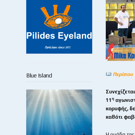
Περίπου 
Blue Island
Συνεχίζεται
η
11
αγωνιστ
κορυφής, δ
καθότι φαβο
Η ομάδα της