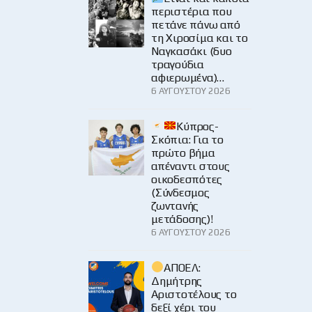
περιστέρια που
πετάνε πάνω από
τη Χιροσίμα και το
Ναγκασάκι (δυο
τραγούδια
αφιερωμένα)…
6 ΑΥΓΟΎΣΤΟΥ 2026
Κύπρος-
Σκόπια: Για το
πρώτο βήμα
απέναντι στους
οικοδεσπότες
(Σύνδεσμος
ζωντανής
μετάδοσης)!
6 ΑΥΓΟΎΣΤΟΥ 2026
ΑΠΟΕΛ:
Δημήτρης
Αριστοτέλους το
δεξί χέρι του