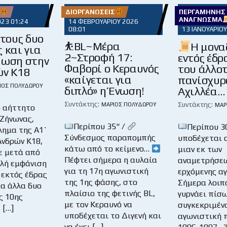
ΔΙΟΡΓΑΝΏΣΕΙΣ
ΠΕΡΓΑΜΗΝΉΣ
ΑΝΆΓΝΩΣΜΑ
023 01:24
14 ΦΕΒΡΟΥΑΡΊΟΥ 2026
08:01
13 ΙΑΝΟΥΑΡΊΟΥ
 τους δυο
⛹️BL~Μέρα
Η μονα
 και για
2~Στροφή 17:
εντός έδρ
θωση στην
Φαβορί ο Κεραυνός
του άλλο
ών Κ18
«καίγεται για
πανίσχυρ
ΙΟΣ ΠΟΛΥΔΏΡΟΥ
διπλό» η Ένωση!
Αχιλλέα…
Συντάκτης:
Συντάκτης:
ΜΆΡΙΟΣ ΠΟΛΥΔΏΡΟΥ
ΜΆΡ
ο αήττητο
 Ζήνωνας,
Περίπου 35“ /
Περίπου 3
ημα της Α1`
Σύνδεσμος παραπομπής
υποδέχεται ο
Ανδρών Κ18,
κάτω από το κείμενο…
μιαν εκ των
ε μετά από
Πέφτει σήμερα η αυλαία
αναμετρήσεω
αλή εμφάνιση
για τη 17η αγωνιστική
ερχόμενης α
 εκτός έδρας
της 1ης φάσης, στο
Σήμερα λοιπό
τα άλλα δυο
πλαίσιο της φετινής BL,
γυρνάει πίσω
ς 10ης
με τον Κεραυνό να
συγκεκριμέν
 […]
υποδέχεται το Διγενή και
αγωνιστική 
να έχει […]