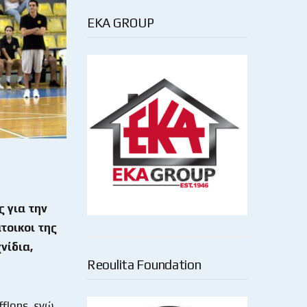
EKA GROUP
 για την
τοικοι της
νίδια,
Reoulita Foundation
flons, ενώ