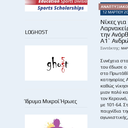
ΑΝΑΠΤΥΞΙΑΚΌ
12 ΜΑΡΤΊΟΥ 2
Νίκες για
Λαρνακείς
LOGHOST
την Ανόρ
Α1` Ανδρ
Συντάκτης:
ΜΆΡ
Συνέχεια στ
του έδωσε ο
στο Πρωτάθλ
κατηγορίας 
καθώς νίκησ
μιαν πολύ κ
τον Κεραυνό,
Ίδρυμα Μικροί Ήρωες
με 101-64. Σ
παιχνίδια τη
αγωνιστικής,