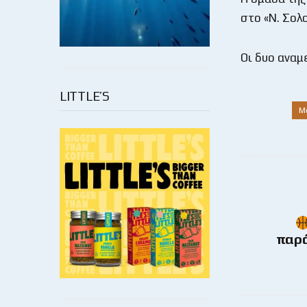
στο «Ν. Σολ
Οι δυο αναμ
LITTLE’S
M
παρά