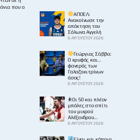
Ήταν δε η
όνια που ο
ΑΠΟΕΛ:
Ανακοίνωσε την
απόκτηση του
Σόλωνα Αγγελή
6 ΑΥΓΟΎΣΤΟΥ 2026
Γεώργιος Σάββα:
Ο κρυφός και…
φανερός των
Γαλαζοκιτρίνων
άσος!
6 ΑΥΓΟΎΣΤΟΥ 2026
⛹️Οι 50 και πλέον
μπάλες στο σπίτι
του μικρού
Αλέξανδρου…
6 ΑΥΓΟΎΣΤΟΥ 2026
Είναι και κάποια