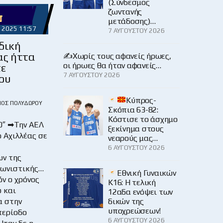
(Σύνδεσμος
ζωντανής
μετάδοσης)…
 2025 11:57
7 ΑΥΓΟΎΣΤΟΥ 2026
δική
ας ήττα
✍️Χωρίς τους αφανείς ήρωες,
οι ήρωες θα ήταν αφανείς…
τε
7 ΑΥΓΟΎΣΤΟΥ 2026
ου
Κύπρος-
ΙΟΣ ΠΟΛΥΔΏΡΟΥ
Σκόπια 63-82:
Κόστισε το άσχημο
0″ ➡Την ΑΕΛ
ξεκίνημα στους
 Αχιλλέας σε
νεαρούς μας…
6 ΑΥΓΟΎΣΤΟΥ 2026
ν της
γωνιστικής…
Εθνική Γυναικών
ν ο χρόνος
Κ16: Η τελική
 και
12αδα ενόψει των
α στην
δικών της
υποχρεώσεων!
περίοδο
6 ΑΥΓΟΎΣΤΟΥ 2026