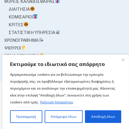
ΦΟΡΕΊΣ ΚΑΛΑΘΌΣΦΑΙΡΑΣ
ΔΙΑΙΤΗΣΊΑ
ΚΟΜΙΣΆΡΙΟΙ
ΚΡΙΤΈΣ
ΣΤΑΤΙΣΤΙΚΉ ΥΠΗΡΕΣΊΑ
ΧΡΟΝΟΓΡΆΦΗΜΑ
ΨΊΘΥΡΟΙ
ΩΡΑΊΑ ΜΟΥ ΚΥΡΊΑ
Εκτιμούμε το ιδιωτικό σας απόρρητο
Χρησιμοποιούμε cookies για να βελτιώσουμε την εμπειρία
περιήγησής σας, να προβάλλουμε εξατομικευμένες διαφημίσεις ή
περιεχόμενο και να αναλύουμε την επισκεψιμότητά μας. Κάνοντας
κλικ στην επιλογή "Αποδοχή όλων", συναινείτε στη χρήση των
cookies από εμάς.
Πολιτική Απορρήτου
Το Basketball Stories στις επάλξεις!
Προσαρμογή
Απόρριψη όλων
Αποδοχή όλων
Μια νέα ιστοσελίδα εμφανίζεται σήμερα μπροστά στις οθόνες