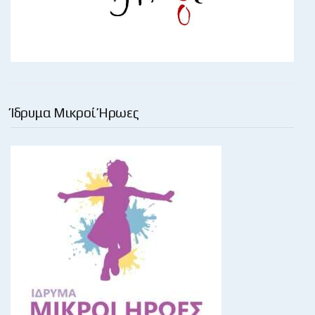
Ίδρυμα Μικροί Ήρωες