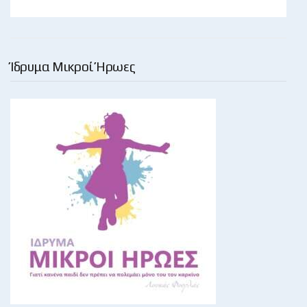
Ίδρυμα Μικροί Ήρωες