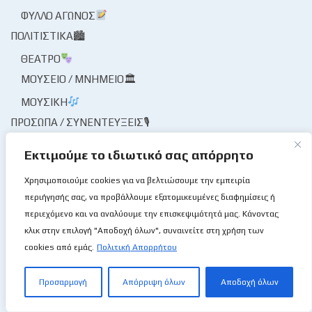
ΦΎΛΛΟ ΑΓΏΝΟΣ
ΠΟΛΙΤΙΣΤΙΚΆ🏙
ΘΈΑΤΡΟ
ΜΟΥΣΕΊΟ / ΜΝΗΜΕΊΟ🏛
ΜΟΥΣΙΚΉ
ΠΡΌΣΩΠΑ / ΣΥΝΕΝΤΕΎΞΕΙΣ🎙
ΠΡΌΣΩΠΑ
Εκτιμούμε το ιδιωτικό σας απόρρητο
ΣΥΝΈΝΤΕΥΞΗ🎙
Χρησιμοποιούμε cookies για να βελτιώσουμε την εμπειρία
ΤΟ ΜΠΆΣΚΕΤ ΜΟΥ ΤΟ ΛΛΊΟΝ
περιήγησής σας, να προβάλλουμε εξατομικευμένες διαφημίσεις ή
ΦΑΚΌΣ / ΜΑΓΝΗΤΟΣΚΌΠΙΟ
περιεχόμενο και να αναλύουμε την επισκεψιμότητά μας. Κάνοντας
ΦΟΡΕΊΣ ΑΘΛΗΤΙΣΜΟΎ
κλικ στην επιλογή "Αποδοχή όλων", συναινείτε στη χρήση των
ΦΟΡΕΊΣ ΚΑΛΑΘΌΣΦΑΙΡΑΣ
cookies από εμάς.
Πολιτική Απορρήτου
ΔΙΑΙΤΗΣΊΑ
ΚΟΜΙΣΆΡΙΟΙ
Προσαρμογή
Απόρριψη όλων
Αποδοχή όλων
ΚΡΙΤΈΣ