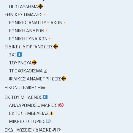
ΠΡΩΤΆΘΛΗΜΑ
ΕΘΝΙΚΈΣ ΟΜΆΔΕΣ
ΕΘΝΙΚΈΣ ΑΝΑΠΤΥΞΙΑΚΏΝ
ΕΘΝΙΚΉ ΑΝΔΡΏΝ
ΕΘΝΙΚΉ ΓΥΝΑΙΚΏΝ
ΕΙΔΙΚΈΣ ΔΙΟΡΓΑΝΏΣΕΙΣ
3X3
ΤΟΥΡΝΟΥΆ
ΤΡΟΧΟΚΆΘΙΣΜΑ
ΦΙΛΙΚΈΣ ΑΝΑΜΕΤΡΉΣΕΙΣ
ΕΙΚΟΝΟΓΡΆΦΗΣΗ🖼
ΕΚ ΤΟΥ ΜΗΔΕΝΌΣ
ΑΝΆΔΡΟΜΟΣ… ΜΆΡΙΟΣ!
ΕΚΤΌΣ ΕΜΒΈΛΕΙΑΣ
ΜΙΚΡΈΣ ΙΣΤΟΡΊΕΣ
ΕΚΔΗΛΏΣΕΙΣ / ΔΙΆΣΚΕΨΗ🎙