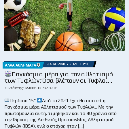
24 ΑΠΡΙΛΊΟΥ 2026 10:10
ΆΛΛΑ ΑΘΛΉΜΑΤΑ
Παγκόσμια μέρα για τον αθλητισμό
των Τυφλών: Όσα βλέπουν οι Τυφλοί…
Συντάκτης:
ΜΆΡΙΟΣ ΠΟΛΥΔΏΡΟΥ
Περίπου 15“
Από το 2021 έχει θεσπιστεί η
Παγκόσμια μέρα Αθλητισμού των Τυφλών… Με την
πρωτοβουλία αυτή, τιμήθηκαν και τα 40 χρόνια από
την ίδρυση της Διεθνούς Ομοσπονδίας Αθλητισμού
Τυφλών (IBSA), ενώ ο στόχος ήταν […]