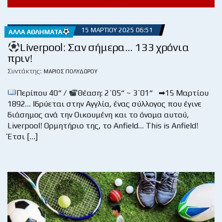
15 ΜΑΡΤΊΟΥ 2025 06:51
ΆΛΛΑ ΑΘΛΉΜΑΤΑ
Liverpool: Σαν σήμερα… 133 χρόνια
πριν!
Συντάκτης:
ΜΆΡΙΟΣ ΠΟΛΥΔΏΡΟΥ
Περίπου 40“ /
Θέαση: 2`05“ ~ 3`01“ ➡15 Μαρτίου
1892… Ιδρύεται στην Αγγλία, ένας σύλλογος που έγινε
διάσημος ανά την Οικουμένη και το όνομα αυτού,
Liverpool! Ορμητήριο της, το Anfield… This is Anfield!
Έτσι […]