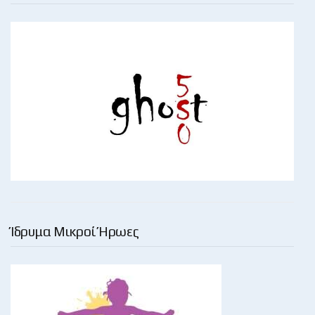
Ίδρυμα Μικροί Ήρωες