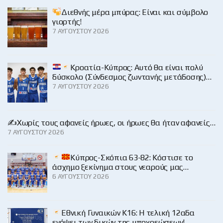
Διεθνής μέρα μπύρας: Είναι και σύμβολο
γιορτής!
7 ΑΥΓΟΎΣΤΟΥ 2026
Κροατία-Κύπρος: Αυτό θα είναι πολύ
δύσκολο (Σύνδεσμος ζωντανής μετάδοσης)…
7 ΑΥΓΟΎΣΤΟΥ 2026
✍️Χωρίς τους αφανείς ήρωες, οι ήρωες θα ήταν αφανείς…
7 ΑΥΓΟΎΣΤΟΥ 2026
Κύπρος-Σκόπια 63-82: Κόστισε το
άσχημο ξεκίνημα στους νεαρούς μας…
6 ΑΥΓΟΎΣΤΟΥ 2026
Εθνική Γυναικών Κ16: Η τελική 12αδα
ενόψει των δικών της υποχρεώσεων!