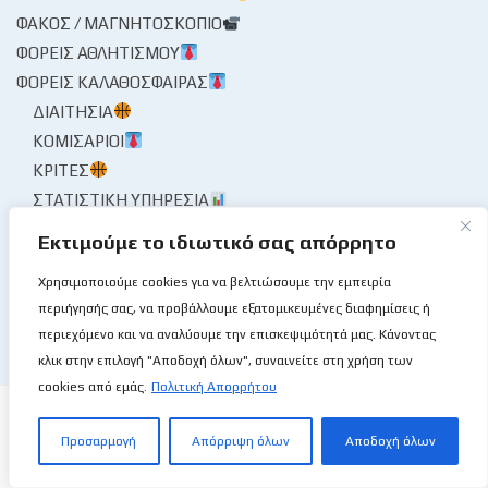
ΦΑΚΌΣ / ΜΑΓΝΗΤΟΣΚΌΠΙΟ
ΦΟΡΕΊΣ ΑΘΛΗΤΙΣΜΟΎ
ΦΟΡΕΊΣ ΚΑΛΑΘΌΣΦΑΙΡΑΣ
ΔΙΑΙΤΗΣΊΑ
ΚΟΜΙΣΆΡΙΟΙ
ΚΡΙΤΈΣ
ΣΤΑΤΙΣΤΙΚΉ ΥΠΗΡΕΣΊΑ
ΧΡΟΝΟΓΡΆΦΗΜΑ
Εκτιμούμε το ιδιωτικό σας απόρρητο
ΨΊΘΥΡΟΙ
Χρησιμοποιούμε cookies για να βελτιώσουμε την εμπειρία
ΩΡΑΊΑ ΜΟΥ ΚΥΡΊΑ
περιήγησής σας, να προβάλλουμε εξατομικευμένες διαφημίσεις ή
περιεχόμενο και να αναλύουμε την επισκεψιμότητά μας. Κάνοντας
κλικ στην επιλογή "Αποδοχή όλων", συναινείτε στη χρήση των
cookies από εμάς.
Πολιτική Απορρήτου
Προσαρμογή
Απόρριψη όλων
Αποδοχή όλων
Το Basketball Stories στις επάλξεις!